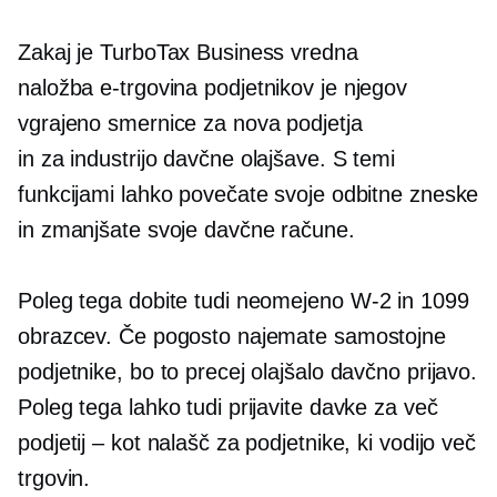
Zakaj je TurboTax Business vredna
naložba
e-trgovina
podjetnikov je njegov
vgrajeno
smernice za nova podjetja
in
za industrijo
davčne olajšave. S temi
funkcijami lahko povečate svoje odbitne zneske
in zmanjšate svoje davčne račune.
Poleg tega dobite tudi neomejeno
W-2
in 1099
obrazcev. Če pogosto najemate samostojne
podjetnike, bo to precej olajšalo davčno prijavo.
Poleg tega lahko tudi prijavite davke za več
podjetij – kot nalašč za podjetnike, ki vodijo več
trgovin.