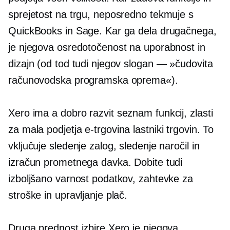
sprejetost na trgu, neposredno tekmuje s
QuickBooks in Sage. Kar ga dela drugačnega,
je njegova osredotočenost na uporabnost in
dizajn (od tod tudi njegov slogan — »čudovita
računovodska programska oprema«).
Xero ima a
dobro razvit
seznam funkcij, zlasti
za mala podjetja
e-trgovina
lastniki trgovin. To
vključuje sledenje zalog, sledenje naročil in
izračun prometnega davka. Dobite tudi
izboljšano varnost podatkov, zahtevke za
stroške in upravljanje plač.
Druga prednost izbire Xero je njegova