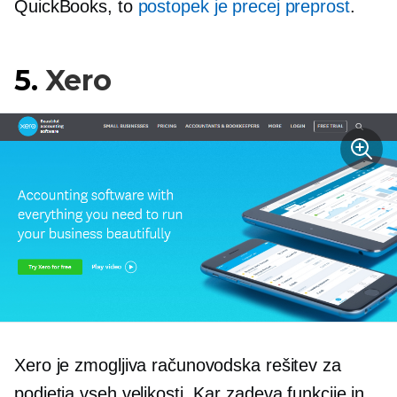
QuickBooks, to
postopek je precej preprost
.
5.
Xero
Xero je zmogljiva računovodska rešitev za
podjetja vseh velikosti. Kar zadeva funkcije in