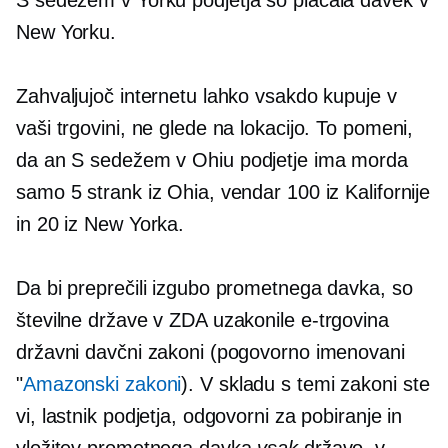
S sedežem v Yorku
podjetja so plačala davek v
New Yorku.
Zahvaljujoč internetu lahko vsakdo kupuje v
vaši trgovini, ne glede na lokacijo. To pomeni,
da an
S sedežem v Ohiu
podjetje ima morda
samo 5 strank iz Ohia, vendar 100 iz Kalifornije
in 20 iz New Yorka.
Da bi preprečili izgubo prometnega davka, so
številne države v ZDA uzakonile
e-trgovina
državni davčni zakoni (pogovorno imenovani
"
Amazonski zakoni
). V skladu s temi zakoni ste
vi, lastnik podjetja, odgovorni za pobiranje in