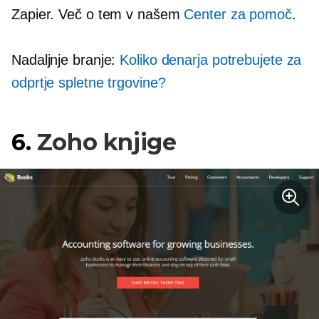
Zapier. Več o tem v našem
Center za pomoč
.
Nadaljnje branje:
Koliko denarja potrebujete za
odprtje spletne trgovine?
6.
Zoho knjige