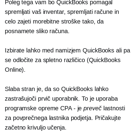
Poleg tega vam bo QuickBooks pomagal
spremljati vaš inventar, spremljati račune in
celo zajeti morebitne stroške tako, da
posnamete sliko računa.
Izbirate lahko med namizjem QuickBooks ali pa
se odločite za spletno različico (QuickBooks
Online).
Slaba stran je, da so QuickBooks lahko
zastrašujoči
prvič
uporabnik. To je uporaba
programske opreme CPA - je
preveč
lastnosti
za povprečnega lastnika podjetja. Pričakujte
začetno krivuljo učenja.