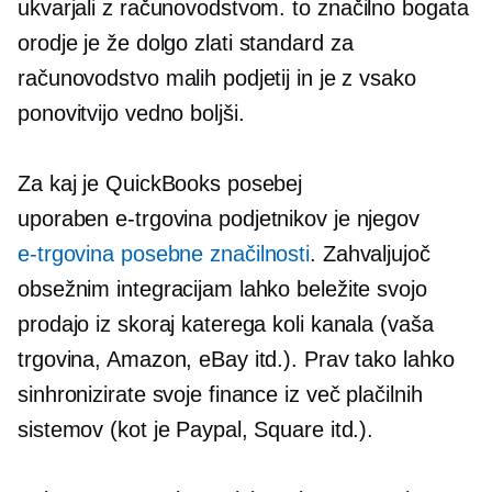
ukvarjali z računovodstvom. to
značilno bogata
orodje je že dolgo
zlati standard
za
računovodstvo malih podjetij in je z vsako
ponovitvijo vedno boljši.
Za kaj je QuickBooks posebej
uporaben
e-trgovina
podjetnikov je njegov
e-trgovina
posebne značilnosti
. Zahvaljujoč
obsežnim integracijam lahko beležite svojo
prodajo iz skoraj katerega koli kanala (vaša
trgovina, Amazon, eBay itd.). Prav tako lahko
sinhronizirate svoje finance iz več plačilnih
sistemov (kot je Paypal, Square itd.).