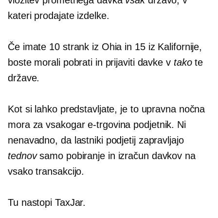
vložitev prometnega davka
vsak
državo, v
kateri prodajate izdelke.
Če imate 10 strank iz Ohia in 15 iz Kalifornije,
boste morali pobrati in prijaviti davke v
tako
te
države.
Kot si lahko predstavljate, je to upravna nočna
mora za vsakogar
e-trgovina
podjetnik. Ni
nenavadno, da lastniki podjetij zapravljajo
tednov
samo pobiranje in izračun davkov na
vsako transakcijo.
Tu nastopi TaxJar.