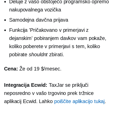
Deluje z vašo obstoječo programsko opremo
nakupovalnega vozička
Samodejna davčna prijava
Funkcija 'Pričakovano v primerjavi z
dejanskim' pobiranjem davkov vam pokaže,
koliko poberete v primerjavi s tem, koliko
pobirate
shouldnt
zbirati.
Cena:
Že od 19 $/mesec.
Integracija Ecwid:
TaxJar se priključi
neposredno v vašo trgovino prek tržnice
aplikacij Ecwid. Lahko
poiščite aplikacijo tukaj
.