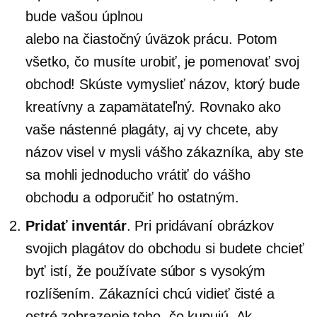
bude vašou úplnou
alebo
na čiastočný úväzok
prácu. Potom
všetko, čo musíte urobiť, je pomenovať svoj
obchod! Skúste vymyslieť názov, ktorý bude
kreatívny a zapamätateľný. Rovnako ako
vaše nástenné plagáty, aj vy chcete, aby
názov visel v mysli vášho zákazníka, aby ste
sa mohli jednoducho vrátiť do vášho
obchodu a odporučiť ho ostatným.
Pridať inventár
. Pri pridávaní obrázkov
svojich plagátov do obchodu si budete chcieť
byť istí, že používate súbor s vysokým
rozlíšením. Zákazníci chcú vidieť čisté a
ostré zobrazenie toho, čo kupujú. Ak