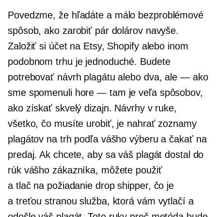
Povedzme, že hľadáte a
málo bezproblémové
spôsob, ako zarobiť pár dolárov navyše.
Založiť si účet na Etsy, Shopify alebo inom
podobnom trhu je jednoduché. Budete
potrebovať návrh plagátu alebo dva,
ale — ako
sme spomenuli
hore — tam
je veľa spôsobov,
ako získať skvelý dizajn. Návrhy v ruke,
všetko, čo musíte urobiť, je nahrať zoznamy
plagátov na trh podľa vášho výberu a čakať na
predaj. Ak chcete, aby sa váš plagát dostal do
rúk vášho zákazníka, môžete použiť
a
tlač na požiadanie
drop shipper, čo je
a
treťou stranou
služba, ktorá vám vytlačí a
odošle váš plagát. Toto
ruky preč
metóda bude