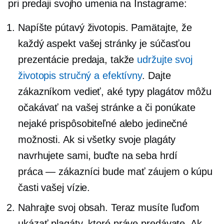
pri predaji svojho umenia na Instagrame:
Napíšte pútavý životopis. Pamätajte, že
každý aspekt vašej stránky je súčasťou
prezentácie predaja, takže
udržujte svoj
životopis stručný a efektívny
. Dajte
zákazníkom vedieť, aké typy plagátov môžu
očakávať na vašej stránke a či ponúkate
nejaké prispôsobiteľné alebo jedinečné
možnosti. Ak si všetky svoje plagáty
navrhujete sami, buďte na seba hrdí
práca — zákazníci
bude mať záujem o kúpu
časti vašej vízie.
Nahrajte svoj obsah. Teraz musíte ľuďom
ukázať plagáty, ktoré práve predávate. Ak