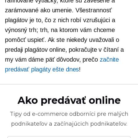
rafinované výtlačky, ktoré sú zavesené a
zarámované ako umenie. Všestrannosť
plagátov je to, čo z nich robí vzrušujúci a
výnosný trh; trh, na ktorom vám chceme
pomôcť uspieť. Ak ste niekedy uvažovali o
predaji plagátov online, pokračujte v čítaní a
my vám dáme päť dôvodov, prečo
začnite
predávať plagáty ešte dnes
!
Ako predávať online
Tipy od
e-commerce
odborníci pre malých
podnikateľov a začínajúcich podnikateľov.