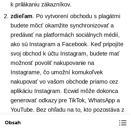
k prilákaniu zákazníkov.
zdieľam
. Po vytvorení obchodu s plagátmi
budete môcť okamžite synchronizovať a
predávať na platformách sociálnych médií,
ako sú Instagram a Facebook. Keď pripojíte
svoj obchod k účtu Instagram, budete mať
možnosť povoliť nakupovanie na
Instagrame, čo umožní komukoľvek
nakupovať vo vašom obchode priamo cez
aplikáciu Instagram. Ecwid môže dokonca
generovať odkazy pre TikTok, WhatsApp a
YouTube. Bez ohľadu na to, kto pozostáva z
vášho trhu,
Ecwid vám môže pomôcť
Obsah
dosiahnuť ich
. A ak sa rozhodnete predávať