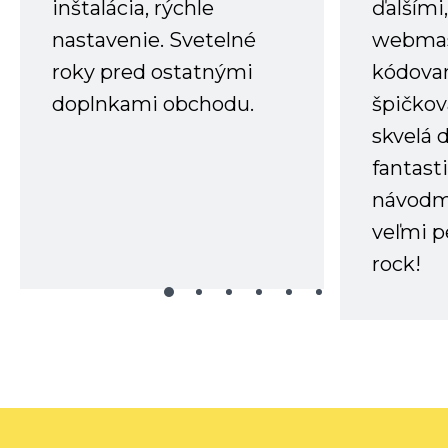
inštalácia, rýchle
ďalšími
nastavenie. Svetelné
webmas
roky pred ostatnými
kódovan
doplnkami obchodu.
špičkov
skvelá 
fantast
návodm
veľmi p
rock!