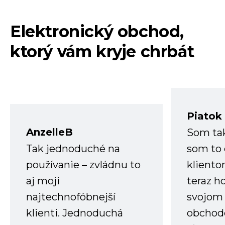
Elektronický obchod,
ktorý vám kryje chrbát
Piatok
AnzelleB
Som ta
Tak jednoduché na
som to 
používanie – zvládnu to
kliento
aj moji
teraz h
najtechnofóbnejší
svojom
klienti. Jednoduchá
obchode