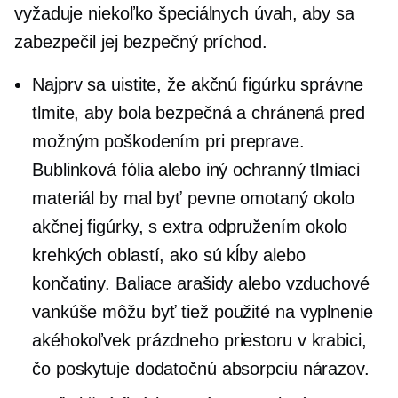
vyžaduje niekoľko špeciálnych úvah, aby sa
zabezpečil jej bezpečný príchod.
Najprv sa uistite, že akčnú figúrku správne
tlmite, aby bola bezpečná a chránená pred
možným poškodením pri preprave.
Bublinková fólia alebo iný ochranný tlmiaci
materiál by mal byť pevne omotaný okolo
akčnej figúrky, s extra odpružením okolo
krehkých oblastí, ako sú kĺby alebo
končatiny. Baliace arašidy alebo vzduchové
vankúše môžu byť tiež použité na vyplnenie
akéhokoľvek prázdneho priestoru v krabici,
čo poskytuje dodatočnú absorpciu nárazov.