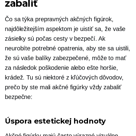
zabaliť
Čo sa týka prepravných akčných figúrok,
najdôležitejším aspektom je uistiť sa, že vaše
zásielky sú počas cesty v bezpečí. Ak
neurobíte potrebné opatrenia, aby ste sa uistili,
že sú vaše balíky zabezpečené, môže to mať
za následok poškodenie alebo ešte horšie,
krádež. Tu sú niektoré z kľúčových dôvodov,
prečo by ste mali akčné figúrky vždy zabaliť
bezpečne:
Úspora estetickej hodnoty
Akčné figúrky majú často výrazné vizuálne