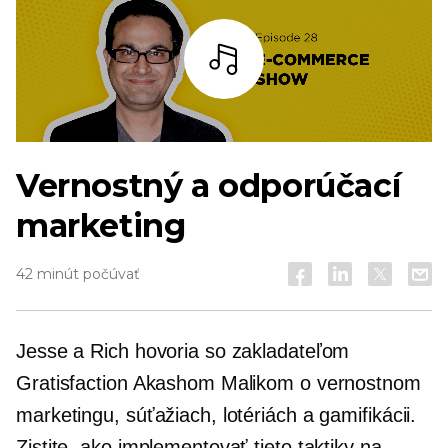
počúvať
Vernostný a odporúčací
marketing
42 minút počúvať
Jesse a Rich hovoria so zakladateľom
Gratisfaction Akashom Malikom o vernostnom
marketingu, súťažiach, lotériách a gamifikácii.
Zistite, ako implementovať tieto taktiky na