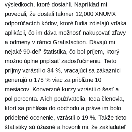
výsledkoch, ktoré dosiahli. Napríklad mi
povedali, že dostali takmer 12,000 XNUMX
odporúčacích kódov, ktoré ľudia zdieľajú vďaka
aplikácii, čo im dáva možnosť nakupovať zľavy
a odmeny v rámci Gratisfaction. Dávajú mi
nejaké
90-deň
štatistika, čo bol príjem, ktorý
možno úplne pripísať zadosťučineniu. Tieto
príjmy vzrástli o 34 %, vracajúci sa zákazníci
generujú o 178 % viac za približne 10
mesiacov. Konverzné kurzy vzrástli o šesť a
pol percenta. A ich používatelia, teda členovia,
ktorí sa prihlásia do obchodu a práve im bolo
pridelené ocenenie, vzrástli o 19 %. Takže tieto
štatistiky sú úžasné a hovorili mi, že zakladateľ