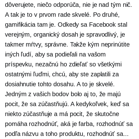
dôverujete, niečo odporúča, nie je nad tým nič.
A tak je to v prvom rade skvelé. Po druhé,
gamifikácia tam je. Odkedy sa Facebook stal
verejným, organický dosah je spravodlivý, je
takmer mŕtvy, správne. Takže kým neprinútite
iných ľudí, aby sa podieľali na vašom
príspevku, nezačnú ho zdieľať so všetkými
ostatnými ľuďmi, chcú, aby ste zaplatili za
dosiahnutie tohto dosahu. A to je skvelé.
Jedným z vašich bodov bolo aj to, že majú
pocit, že sa zúčastňujú. A kedykoľvek, keď sa
niekto zúčastňuje a má pocit, že skutočne
pomáha rozhodnúť, aká je farba, rozhodnúť sa
podľa názvu a toho produktu, rozhodnúť sa...