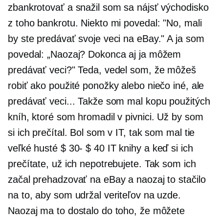
zbankrotovať a snažil som sa nájsť východisko
z toho bankrotu. Niekto mi povedal: "No, mali
by ste predávať svoje veci na eBay." A ja som
povedal: „Naozaj? Dokonca aj ja môžem
predávať veci?" Teda, vedel som, že môžeš
robiť ako použité ponožky alebo niečo iné, ale
predávať veci... Takže som mal kopu použitých
kníh, ktoré som hromadil v pivnici. Už by som
si ich prečítal. Bol som v IT, tak som mal tie
veľké husté
$ 30- $ 40
IT knihy a keď si ich
prečítate, už ich nepotrebujete. Tak som ich
začal prehadzovať na eBay a naozaj to stačilo
na to, aby som udržal veriteľov na uzde.
Naozaj ma to dostalo do toho, že môžete