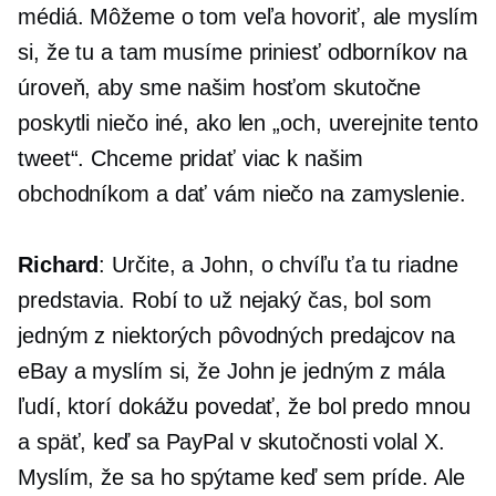
médiá. Môžeme o tom veľa hovoriť, ale myslím
si, že tu a tam musíme priniesť odborníkov na
úroveň, aby sme našim hosťom skutočne
poskytli niečo iné, ako len „och, uverejnite tento
tweet“. Chceme pridať viac k našim
obchodníkom a dať vám niečo na zamyslenie.
Richard
: Určite, a John, o chvíľu ťa tu riadne
predstavia. Robí to už nejaký čas, bol som
jedným z niektorých pôvodných predajcov na
eBay a myslím si, že John je jedným z mála
ľudí, ktorí dokážu povedať, že bol predo mnou
a späť, keď sa PayPal v skutočnosti volal X.
Myslím, že sa ho spýtame keď sem príde. Ale