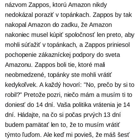
názvom Zappos, ktorú Amazon nikdy
nedokázal poraziť v topánkach. Zappos by tak
nakopal Amazon do zadku, že Amazon
nakoniec musel kúpiť spoločnosť len preto, aby
mohli súťažiť v topánkach, a Zappos priniesol
pochopenie zákazníckej podpory do sveta
Amazonu. Zappos boli tie, ktoré mali
neobmedzené, topánky ste mohli vrátiť
kedykoľvek. A každý hovorí: "No, prečo by si to
robil?" Pretože pozri, niečo mám a musím ti to
doniesť do 14 dní. Vaša politika vrátenia je 14
dní. Hádajte, na čo si počas prvých 13 dní
budem pamätať len to, že to musím vrátiť
týmto ľuďom. Ale keď mi povieš, že máš šesť