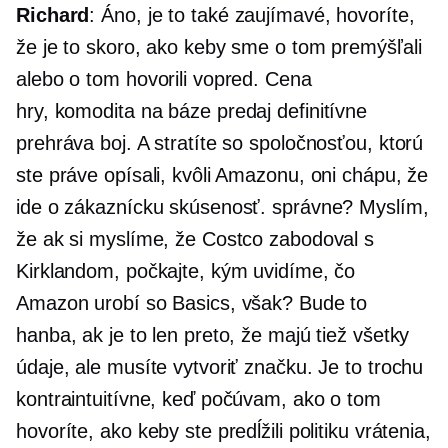
Richard
: Áno, je to také zaujímavé, hovoríte,
že je to skoro, ako keby sme o tom premýšľali
alebo o tom hovorili vopred. Cena
hry,
komodita na báze
predaj definitívne
prehráva boj. A stratíte so spoločnosťou, ktorú
ste práve opísali, kvôli Amazonu, oni chápu, že
ide o zákaznícku skúsenosť. správne? Myslím,
že ak si myslíme, že Costco zabodoval s
Kirklandom, počkajte, kým uvidíme, čo
Amazon urobí so Basics, však? Bude to
hanba, ak je to len preto, že majú tiež všetky
údaje, ale musíte vytvoriť značku. Je to trochu
kontraintuitívne, keď počúvam, ako o tom
hovoríte, ako keby ste predĺžili politiku vrátenia,