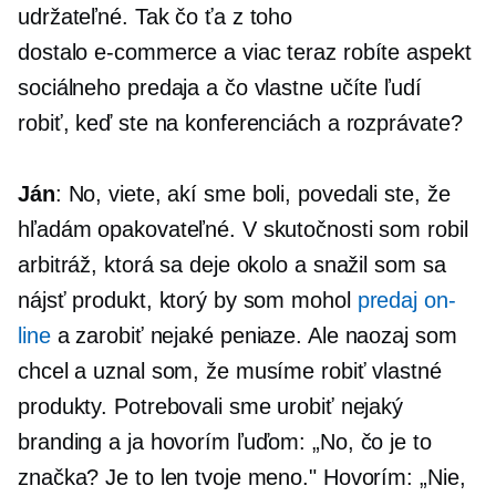
udržateľné. Tak čo ťa z toho
dostalo
e-commerce
a viac teraz robíte aspekt
sociálneho predaja a čo vlastne učíte ľudí
robiť, keď ste na konferenciách a rozprávate?
Ján
: No, viete, akí sme boli, povedali ste, že
hľadám opakovateľné. V skutočnosti som robil
arbitráž, ktorá sa deje okolo a snažil som sa
nájsť produkt, ktorý by som mohol
predaj on-
line
a zarobiť nejaké peniaze. Ale naozaj som
chcel a uznal som, že musíme robiť vlastné
produkty. Potrebovali sme urobiť nejaký
branding a ja hovorím ľuďom: „No, čo je to
značka? Je to len tvoje meno." Hovorím: „Nie,