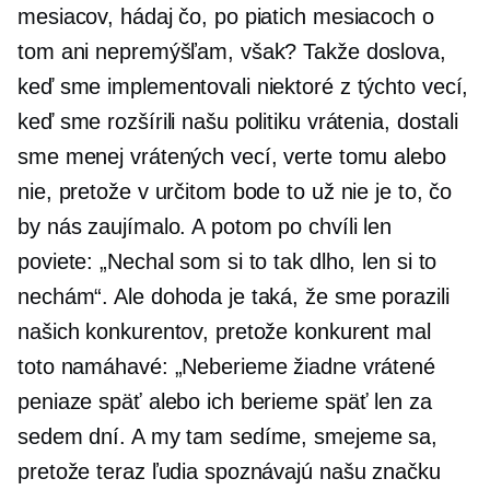
mesiacov, hádaj čo, po piatich mesiacoch o
tom ani nepremýšľam, však? Takže doslova,
keď sme implementovali niektoré z týchto vecí,
keď sme rozšírili našu politiku vrátenia, dostali
sme menej vrátených vecí, verte tomu alebo
nie, pretože v určitom bode to už nie je to, čo
by nás zaujímalo. A potom po chvíli len
poviete: „Nechal som si to tak dlho, len si to
nechám“. Ale dohoda je taká, že sme porazili
našich konkurentov, pretože konkurent mal
toto namáhavé: „Neberieme žiadne vrátené
peniaze späť alebo ich berieme späť len za
sedem dní. A my tam sedíme, smejeme sa,
pretože teraz ľudia spoznávajú našu značku