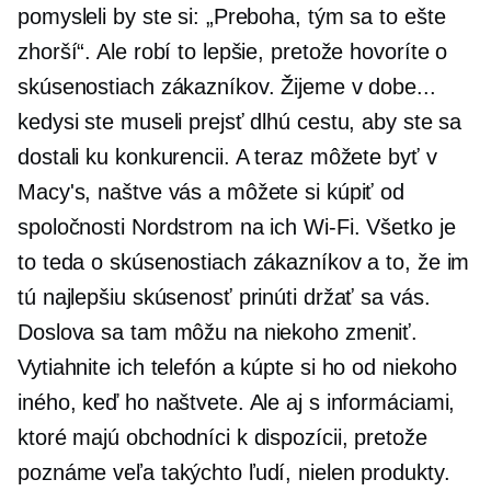
pomysleli by ste si: „Preboha, tým sa to ešte
zhorší“. Ale robí to lepšie, pretože hovoríte o
skúsenostiach zákazníkov. Žijeme v dobe...
kedysi ste museli prejsť dlhú cestu, aby ste sa
dostali ku konkurencii. A teraz môžete byť v
Macy's, naštve vás a môžete si kúpiť od
spoločnosti Nordstrom na ich
Wi-Fi.
Všetko je
to teda o skúsenostiach zákazníkov a to, že im
tú najlepšiu skúsenosť prinúti držať sa vás.
Doslova sa tam môžu na niekoho zmeniť.
Vytiahnite ich telefón a kúpte si ho od niekoho
iného, ​​keď ho naštvete. Ale aj s informáciami,
ktoré majú obchodníci k dispozícii, pretože
poznáme veľa takýchto ľudí, nielen produkty.