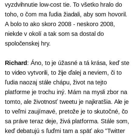
vyzdvihnutie
low-cost
tie. To všetko hralo do
toho, o čom ma ľudia žiadali, aby som hovoril.
A bolo to ako skoro
2008 - neskoro
2008,
niekde v okolí a tak som sa dostal do
spoločenskej hry.
Richard
: Áno, to je úžasné a tá krása, keď ste
to video vytvorili, to žije ďalej a neviem, či to
ľudia naozaj stále chápu, život na tejto
platforme je trochu iný. Mám na mysli zbor na
tomto, ale životnosť tweetu je najkratšia. Ale je
to veľmi zaujímavé, pretože je to skutočné, čo
sa práve teraz deje, živá platforma. Stále som,
keď debatujú s ľuďmi tam a späť ako "Twitter