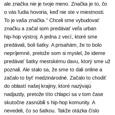
ale značka nie je tvoje meno. Značka je to, čo
o vás ľudia hovoria, keď nie ste v miestnosti.
To je vaša značka." Chceli sme vybudovať
značku a začal som predávať veľa urban
hip-hop
výstroj. A jedna z vecí, ktoré sme
predávali, boli šatky. A prisahám, že to bolo
nepríjemné, pretože som si myslel, že ideme
predávať šatky mestskému davu, ktorý sme už
poznali. Ale stalo sa, že sme to dali online a
začalo to byť medzinárodné. Začalo to chodiť
do oblastí našej krajiny, ktoré nazývajú
nadjazdy, pretože títo chlapci sa v tom čase
skutočne zasnúbili s
hip-hop
komunity. A
nevedeli, čo so šatkou. Takže otázka číslo