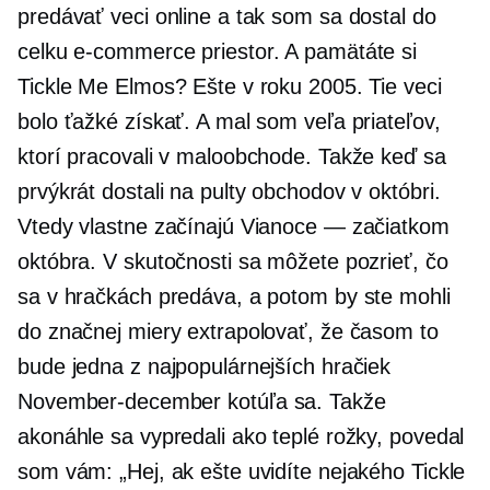
predávať veci online a tak som sa dostal do
celku
e-commerce
priestor. A pamätáte si
Tickle Me Elmos? Ešte v roku 2005. Tie veci
bolo ťažké získať. A mal som veľa priateľov,
ktorí pracovali v maloobchode. Takže keď sa
prvýkrát dostali na pulty obchodov v októbri.
Vtedy vlastne začínajú Vianoce — začiatkom
októbra. V skutočnosti sa môžete pozrieť, čo
sa v hračkách predáva, a potom by ste mohli
do značnej miery extrapolovať, že časom to
bude jedna z najpopulárnejších hračiek
November-december
kotúľa sa. Takže
akonáhle sa vypredali ako teplé rožky, povedal
som vám: „Hej, ak ešte uvidíte nejakého Tickle