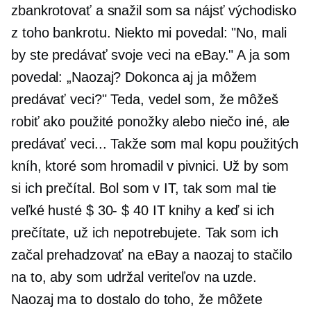
zbankrotovať a snažil som sa nájsť východisko
z toho bankrotu. Niekto mi povedal: "No, mali
by ste predávať svoje veci na eBay." A ja som
povedal: „Naozaj? Dokonca aj ja môžem
predávať veci?" Teda, vedel som, že môžeš
robiť ako použité ponožky alebo niečo iné, ale
predávať veci... Takže som mal kopu použitých
kníh, ktoré som hromadil v pivnici. Už by som
si ich prečítal. Bol som v IT, tak som mal tie
veľké husté
$ 30- $ 40
IT knihy a keď si ich
prečítate, už ich nepotrebujete. Tak som ich
začal prehadzovať na eBay a naozaj to stačilo
na to, aby som udržal veriteľov na uzde.
Naozaj ma to dostalo do toho, že môžete