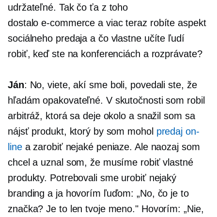
udržateľné. Tak čo ťa z toho
dostalo
e-commerce
a viac teraz robíte aspekt
sociálneho predaja a čo vlastne učíte ľudí
robiť, keď ste na konferenciách a rozprávate?
Ján
: No, viete, akí sme boli, povedali ste, že
hľadám opakovateľné. V skutočnosti som robil
arbitráž, ktorá sa deje okolo a snažil som sa
nájsť produkt, ktorý by som mohol
predaj on-
line
a zarobiť nejaké peniaze. Ale naozaj som
chcel a uznal som, že musíme robiť vlastné
produkty. Potrebovali sme urobiť nejaký
branding a ja hovorím ľuďom: „No, čo je to
značka? Je to len tvoje meno." Hovorím: „Nie,