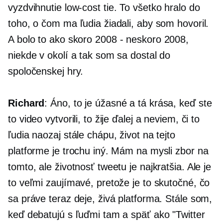
vyzdvihnutie
low-cost
tie. To všetko hralo do
toho, o čom ma ľudia žiadali, aby som hovoril.
A bolo to ako skoro
2008 - neskoro
2008,
niekde v okolí a tak som sa dostal do
spoločenskej hry.
Richard
: Áno, to je úžasné a tá krása, keď ste
to video vytvorili, to žije ďalej a neviem, či to
ľudia naozaj stále chápu, život na tejto
platforme je trochu iný. Mám na mysli zbor na
tomto, ale životnosť tweetu je najkratšia. Ale je
to veľmi zaujímavé, pretože je to skutočné, čo
sa práve teraz deje, živá platforma. Stále som,
keď debatujú s ľuďmi tam a späť ako "Twitter