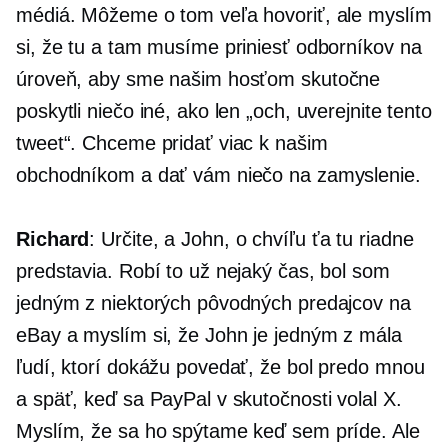
médiá. Môžeme o tom veľa hovoriť, ale myslím
si, že tu a tam musíme priniesť odborníkov na
úroveň, aby sme našim hosťom skutočne
poskytli niečo iné, ako len „och, uverejnite tento
tweet“. Chceme pridať viac k našim
obchodníkom a dať vám niečo na zamyslenie.
Richard
: Určite, a John, o chvíľu ťa tu riadne
predstavia. Robí to už nejaký čas, bol som
jedným z niektorých pôvodných predajcov na
eBay a myslím si, že John je jedným z mála
ľudí, ktorí dokážu povedať, že bol predo mnou
a späť, keď sa PayPal v skutočnosti volal X.
Myslím, že sa ho spýtame keď sem príde. Ale