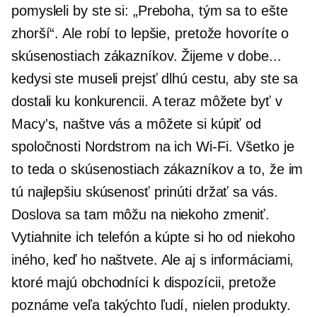
pomysleli by ste si: „Preboha, tým sa to ešte
zhorší“. Ale robí to lepšie, pretože hovoríte o
skúsenostiach zákazníkov. Žijeme v dobe...
kedysi ste museli prejsť dlhú cestu, aby ste sa
dostali ku konkurencii. A teraz môžete byť v
Macy's, naštve vás a môžete si kúpiť od
spoločnosti Nordstrom na ich
Wi-Fi.
Všetko je
to teda o skúsenostiach zákazníkov a to, že im
tú najlepšiu skúsenosť prinúti držať sa vás.
Doslova sa tam môžu na niekoho zmeniť.
Vytiahnite ich telefón a kúpte si ho od niekoho
iného, ​​keď ho naštvete. Ale aj s informáciami,
ktoré majú obchodníci k dispozícii, pretože
poznáme veľa takýchto ľudí, nielen produkty.