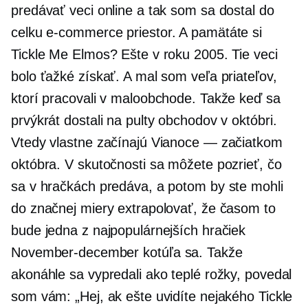
predávať veci online a tak som sa dostal do
celku
e-commerce
priestor. A pamätáte si
Tickle Me Elmos? Ešte v roku 2005. Tie veci
bolo ťažké získať. A mal som veľa priateľov,
ktorí pracovali v maloobchode. Takže keď sa
prvýkrát dostali na pulty obchodov v októbri.
Vtedy vlastne začínajú Vianoce — začiatkom
októbra. V skutočnosti sa môžete pozrieť, čo
sa v hračkách predáva, a potom by ste mohli
do značnej miery extrapolovať, že časom to
bude jedna z najpopulárnejších hračiek
November-december
kotúľa sa. Takže
akonáhle sa vypredali ako teplé rožky, povedal
som vám: „Hej, ak ešte uvidíte nejakého Tickle