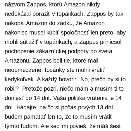
názvom Zappos, ktorú Amazon nikdy
nedokázal poraziť v topánkach. Zappos by tak
nakopal Amazon do zadku, že Amazon
nakoniec musel kúpiť spoločnosť len preto, aby
mohli súťažiť v topánkach, a Zappos priniesol
pochopenie zákazníckej podpory do sveta
Amazonu. Zappos boli tie, ktoré mali
neobmedzené, topánky ste mohli vrátiť
kedykoľvek. A každý hovorí: "No, prečo by si to
robil?" Pretože pozri, niečo mám a musím ti to
doniesť do 14 dní. Vaša politika vrátenia je 14
dní. Hádajte, na čo si počas prvých 13 dní
budem pamätať len to, že to musím vrátiť
týmto ľuďom. Ale keď mi povieš, že máš šesť