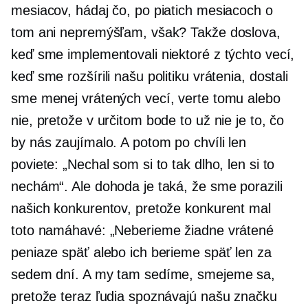
mesiacov, hádaj čo, po piatich mesiacoch o
tom ani nepremýšľam, však? Takže doslova,
keď sme implementovali niektoré z týchto vecí,
keď sme rozšírili našu politiku vrátenia, dostali
sme menej vrátených vecí, verte tomu alebo
nie, pretože v určitom bode to už nie je to, čo
by nás zaujímalo. A potom po chvíli len
poviete: „Nechal som si to tak dlho, len si to
nechám“. Ale dohoda je taká, že sme porazili
našich konkurentov, pretože konkurent mal
toto namáhavé: „Neberieme žiadne vrátené
peniaze späť alebo ich berieme späť len za
sedem dní. A my tam sedíme, smejeme sa,
pretože teraz ľudia spoznávajú našu značku