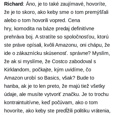
Richard
: Áno, je to také zaujímavé, hovoríte,
že je to skoro, ako keby sme o tom premýšľali
alebo o tom hovorili vopred. Cena
hry,
komodita na báze
predaj definitívne
prehráva boj. A stratíte so spoločnosťou, ktorú
ste práve opísali, kvôli Amazonu, oni chápu, že
ide o zákaznícku skúsenosť. správne? Myslím,
že ak si myslíme, že Costco zabodoval s
Kirklandom, počkajte, kým uvidíme, čo
Amazon urobí so Basics, však? Bude to
hanba, ak je to len preto, že majú tiež všetky
údaje, ale musíte vytvoriť značku. Je to trochu
kontraintuitívne, keď počúvam, ako o tom
hovoríte, ako keby ste predĺžili politiku vrátenia,