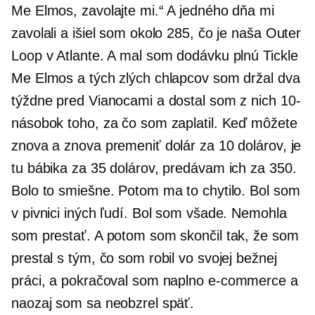
Me Elmos, zavolajte mi.“ A jedného dňa mi
zavolali a išiel som okolo 285, čo je naša Outer
Loop v Atlante. A mal som dodávku plnú Tickle
Me Elmos a tých zlých chlapcov som držal dva
týždne pred Vianocami a dostal som z nich 10-
násobok toho, za čo som zaplatil. Keď môžete
znova a znova premeniť dolár za 10 dolárov, je
tu bábika za 35 dolárov, predávam ich za 350.
Bolo to smiešne. Potom ma to chytilo. Bol som
v pivnici iných ľudí. Bol som všade. Nemohla
som prestať. A potom som skončil tak, že som
prestal s tým, čo som robil vo svojej bežnej
práci, a pokračoval som naplno
e-commerce
a
naozaj som sa neobzrel späť.