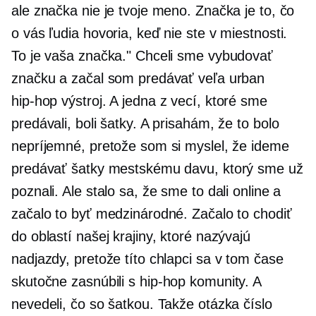
ale značka nie je tvoje meno. Značka je to, čo
o vás ľudia hovoria, keď nie ste v miestnosti.
To je vaša značka." Chceli sme vybudovať
značku a začal som predávať veľa urban
hip-hop
výstroj. A jedna z vecí, ktoré sme
predávali, boli šatky. A prisahám, že to bolo
nepríjemné, pretože som si myslel, že ideme
predávať šatky mestskému davu, ktorý sme už
poznali. Ale stalo sa, že sme to dali online a
začalo to byť medzinárodné. Začalo to chodiť
do oblastí našej krajiny, ktoré nazývajú
nadjazdy, pretože títo chlapci sa v tom čase
skutočne zasnúbili s
hip-hop
komunity. A
nevedeli, čo so šatkou. Takže otázka číslo