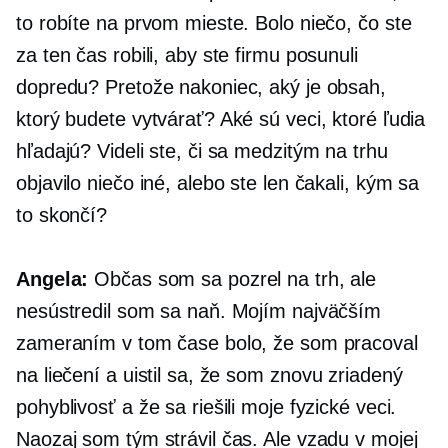
to robíte na prvom mieste. Bolo niečo, čo ste
za ten čas robili, aby ste firmu posunuli
dopredu? Pretože nakoniec, aký je obsah,
ktorý budete vytvárať? Aké sú veci, ktoré ľudia
hľadajú? Videli ste, či sa medzitým na trhu
objavilo niečo iné, alebo ste len čakali, kým sa
to skončí?
Angela:
Občas som sa pozrel na trh, ale
nesústredil som sa naň. Mojím najväčším
zameraním v tom čase bolo, že som pracoval
na liečení a uistil sa, že som
znovu zriadený
pohyblivosť a že sa riešili moje fyzické veci.
Naozaj som tým strávil čas. Ale vzadu v mojej