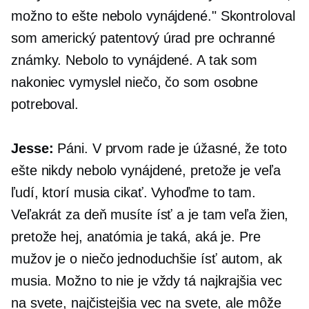
možno to ešte nebolo vynájdené." Skontroloval
som americký patentový úrad pre ochranné
známky. Nebolo to vynájdené. A tak som
nakoniec vymyslel niečo, čo som osobne
potreboval.
Jesse:
Páni. V prvom rade je úžasné, že toto
ešte nikdy nebolo vynájdené, pretože je veľa
ľudí, ktorí musia cikať. Vyhoďme to tam.
Veľakrát za deň musíte ísť a je tam veľa žien,
pretože hej, anatómia je taká, aká je. Pre
mužov je o niečo jednoduchšie ísť autom, ak
musia. Možno to nie je vždy tá najkrajšia vec
na svete, najčistejšia vec na svete, ale môže