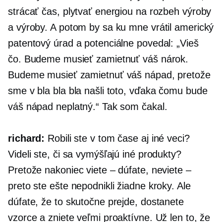
strácať čas, plytvať energiou na rozbeh výroby
a výroby. A potom by sa ku mne vrátil americký
patentový úrad a potenciálne povedal: „Vieš
čo. Budeme musieť zamietnuť váš nárok.
Budeme musieť zamietnuť váš nápad, pretože
sme v bla bla bla našli toto, vďaka čomu bude
váš nápad neplatný.“ Tak som čakal.
richard:
Robili ste v tom čase aj iné veci?
Videli ste, či sa vymýšľajú iné produkty?
Pretože nakoniec viete – dúfate, neviete –
preto ste ešte nepodnikli žiadne kroky. Ale
dúfate, že to skutočne prejde, dostanete
vzorce a zniete veľmi proaktívne. Už len to, že