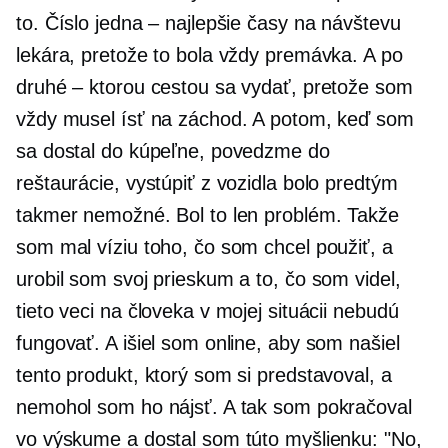
to. Číslo jedna – najlepšie časy na návštevu
lekára, pretože to bola vždy premávka. A po
druhé – ktorou cestou sa vydať, pretože som
vždy musel ísť na záchod. A potom, keď som
sa dostal do kúpeľne, povedzme do
reštaurácie, vystúpiť z vozidla bolo predtým
takmer nemožné. Bol to len problém. Takže
som mal víziu toho, čo som chcel použiť, a
urobil som svoj prieskum a to, čo som videl,
tieto veci na človeka v mojej situácii nebudú
fungovať. A išiel som online, aby som našiel
tento produkt, ktorý som si predstavoval, a
nemohol som ho nájsť. A tak som pokračoval
vo výskume a dostal som túto myšlienku: "No,