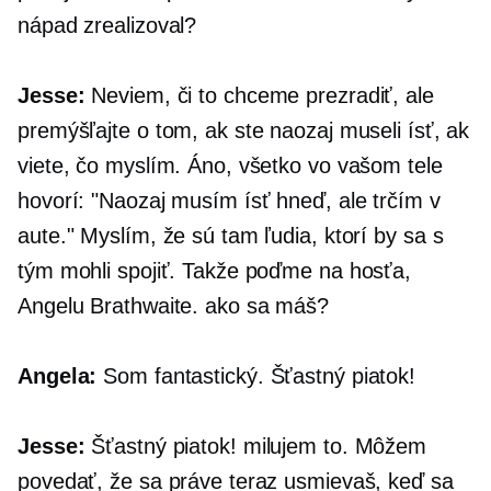
nápad zrealizoval?
Jesse:
Neviem, či to chceme prezradiť, ale
premýšľajte o tom, ak ste naozaj museli ísť, ak
viete, čo myslím. Áno, všetko vo vašom tele
hovorí: "Naozaj musím ísť hneď, ale trčím v
aute." Myslím, že sú tam ľudia, ktorí by sa s
tým mohli spojiť. Takže poďme na hosťa,
Angelu Brathwaite. ako sa máš?
Angela:
Som fantastický. Šťastný piatok!
Jesse:
Šťastný piatok! milujem to. Môžem
povedať, že sa práve teraz usmievaš, keď sa