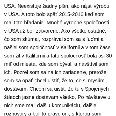
USA. Neexistuje žiadny plán, ako nájsť výrobu
v USA. A toto bolo späť
2015-2016
keď som
mal toto hľadanie. Mnohé výrobné spoločnosti
v USA už boli zatvorené. Ako všetko ostatné,
čo som skúmal, rozprával som sa s ľuďmi a
našiel som spoločnosť v Kalifornii a v tom čase
som žil v Kalifornii a táto spoločnosť bola asi 30
míľ od miesta, kde som býval, a navštívil som
ich. Pozrel som sa na ich zariadenie, pretože
som sa opäť chcel uistiť, že to, čo si myslím,
dostávam. Chcem sa uistiť, že tu v Spojených
štátoch jasne dostávam všetko. Po návšteve u
nich sme mali ďalšiu komunikáciu, ďalšie
rozhovory a boli to práve oni, s ktorou som