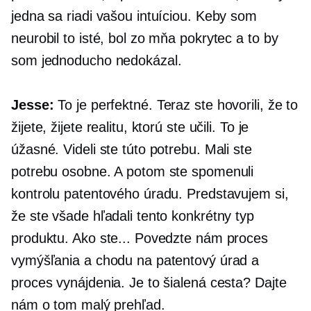
jedna sa riadi vašou intuíciou. Keby som
neurobil to isté, bol zo mňa pokrytec a to by
som jednoducho nedokázal.
Jesse:
To je perfektné. Teraz ste hovorili, že to
žijete, žijete realitu, ktorú ste učili. To je
úžasné. Videli ste túto potrebu. Mali ste
potrebu osobne. A potom ste spomenuli
kontrolu patentového úradu. Predstavujem si,
že ste všade hľadali tento konkrétny typ
produktu. Ako ste... Povedzte nám proces
vymýšľania a chodu na patentový úrad a
proces vynájdenia. Je to šialená cesta? Dajte
nám o tom malý prehľad.