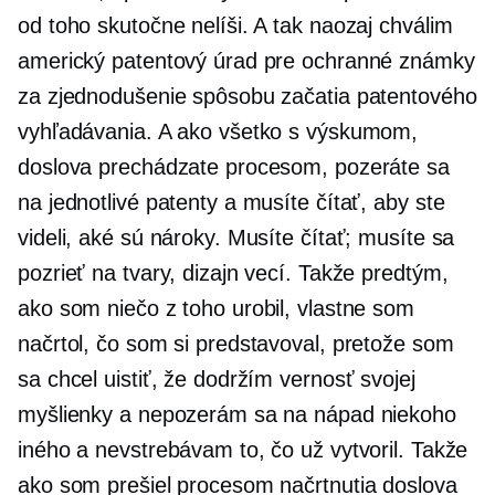
od toho skutočne nelíši. A tak naozaj chválim
americký patentový úrad pre ochranné známky
za zjednodušenie spôsobu začatia patentového
vyhľadávania. A ako všetko s výskumom,
doslova prechádzate procesom, pozeráte sa
na jednotlivé patenty a musíte čítať, aby ste
videli, aké sú nároky. Musíte čítať; musíte sa
pozrieť na tvary, dizajn vecí. Takže predtým,
ako som niečo z toho urobil, vlastne som
načrtol, čo som si predstavoval, pretože som
sa chcel uistiť, že dodržím vernosť svojej
myšlienky a nepozerám sa na nápad niekoho
iného a nevstrebávam to, čo už vytvoril. Takže
ako som prešiel procesom načrtnutia doslova