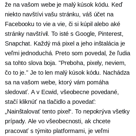
že na vašom webe je malý kúsok kódu. Keď
niekto navštívi vašu stránku, váš účet na
Facebooku to vie a vie, či si kúpil alebo aké
stránky navštívil. To isté s Google, Pinterest,
Snapchat. Každý má pixel a jeho inštalácia je
veľmi jednoduchá. Preto som povedal, že ľudia
sa tohto slova boja. "Preboha, pixely, neviem,
čo to je." Je to len malý kúsok kódu. Nachádza
sa na vašom webe, ktorý vám pomáha
sledovať. A v Ecwid, všeobecne povedané,
stačí kliknúť na tlačidlo a povedať:
„Nainštalovať tento pixel“. To nepokrýva všetky
prípady. Ale vo všeobecnosti, ak chcete
pracovať s týmito platformami, je veľmi