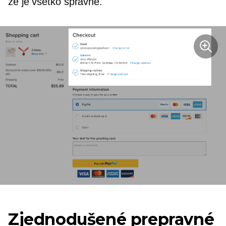
že je všetko správne.
Zjednodušené prepravné