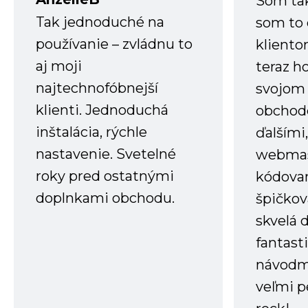
Som ta
Tak jednoduché na
som to 
používanie – zvládnu to
kliento
aj moji
teraz h
najtechnofóbnejší
svojom
klienti. Jednoduchá
obchode
inštalácia, rýchle
ďalšími
nastavenie. Svetelné
webmas
roky pred ostatnými
kódovan
doplnkami obchodu.
špičkov
skvelá 
fantast
návodm
veľmi p