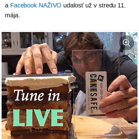
a
Facebook NAŽIVO
udalosť už v stredu 11.
mája.