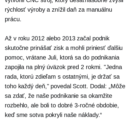
vytvorili CNC stroj, ktorý desaťnásobne zvýšil
rýchlosť výroby a znížil daň za manuálnu
prácu.
Až v roku 2012 alebo 2013 začal podnik
skutočne prinášať zisk a mohli priniesť ďalšiu
pomoc, vrátane Juli, ktorá sa do podnikania
zapojila na plný úväzok pred 2 rokmi. "Jedna
rada, ktorú zdieľam s ostatnými, je držať sa
toho každý deň," povedal Scott. Dodal: „Môže
sa zdať, že naše podnikanie sa okamžite
rozbehlo, ale boli to dobré 3-ročné obdobie,
keď sme sotva pokryli naše náklady.“