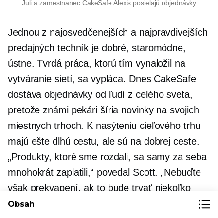
Juli a zamestnanec CakeSafe Alexis posielajú objednávky
Jednou z najosvedčenejších a najpravdivejších
predajných techník je dobré, staromódne,
ústne. Tvrdá práca, ktorú tím vynaložil na
vytváranie sietí, sa vypláca. Dnes CakeSafe
dostáva objednávky od ľudí z celého sveta,
pretože známi pekári šíria novinky na svojich
miestnych trhoch. K nasýteniu cieľového trhu
majú ešte dlhú cestu, ale sú na dobrej ceste.
„Produkty, ktoré sme rozdali, sa samy za seba
mnohokrát zaplatili,“ povedal Scott. „Nebuďte
však prekvapení, ak to bude trvať niekoľko
rokov, kým sa vyrovnáte, vybudovanie
Obsah