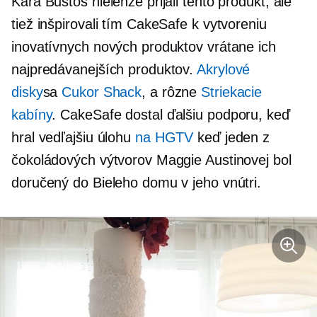
Kara Bustos nielenže prijali tento produkt, ale
tiež inšpirovali tím CakeSafe k vytvoreniu
inovatívnych nových produktov vrátane ich
najpredávanejších produktov.
Akrylové
disky
sa
Cukor Shack
, a rôzne
Striekacie
kabíny
. CakeSafe dostal ďalšiu podporu, keď
hral vedľajšiu úlohu
na HGTV
keď jeden z
čokoládových výtvorov Maggie Austinovej bol
doručený do Bieleho domu v jeho vnútri.