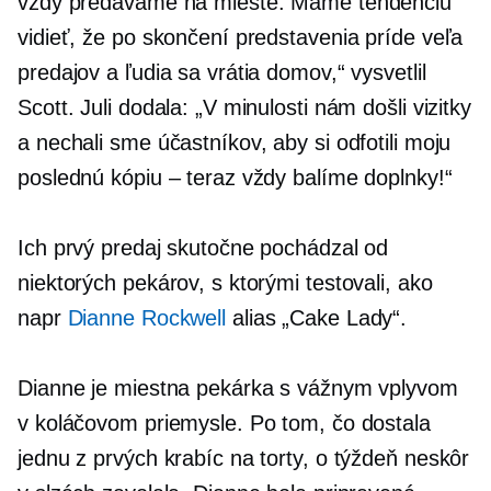
vždy predávame na mieste. Máme tendenciu
vidieť, že po skončení predstavenia príde veľa
predajov a ľudia sa vrátia domov,“ vysvetlil
Scott. Juli dodala: „V minulosti nám došli vizitky
a nechali sme účastníkov, aby si odfotili moju
poslednú kópiu – teraz vždy balíme doplnky!“
Ich prvý predaj skutočne pochádzal od
niektorých pekárov, s ktorými testovali, ako
napr
Dianne Rockwell
alias „Cake Lady“.
Dianne je miestna pekárka s vážnym vplyvom
v koláčovom priemysle. Po tom, čo dostala
jednu z prvých krabíc na torty, o týždeň neskôr