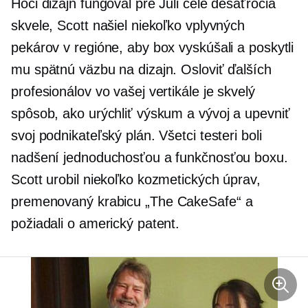
Hoci dizajn fungoval pre Juli celé desaťročia
skvele, Scott našiel niekoľko vplyvných
pekárov v regióne, aby box vyskúšali a poskytli
mu spätnú väzbu na dizajn. Osloviť ďalších
profesionálov vo vašej vertikále je skvelý
spôsob, ako urýchliť výskum a vývoj a upevniť
svoj podnikateľský plán. Všetci testeri boli
nadšení jednoduchosťou a funkčnosťou boxu.
Scott urobil niekoľko kozmetických úprav,
premenovaný
krabicu „The CakeSafe“ a
požiadali o americký patent.