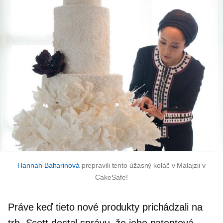
Hannah Baharinová
prepravili tento úžasný koláč v Malajzii v
CakeSafe!
Práve keď tieto nové produkty prichádzali na
trh, Scott dostal správu, že jeho patentová