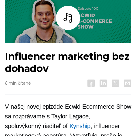
počúvať
Influencer marketing bez
dohadov
6 min čítané
V našej novej epizóde Ecwid Ecommerce Show
sa rozprávame s Taylor Lagace,
spoluvýkonný riaditeľ
of
Kynship
, influencer
marketingová agentúra. Vysvetľuje, prečo je