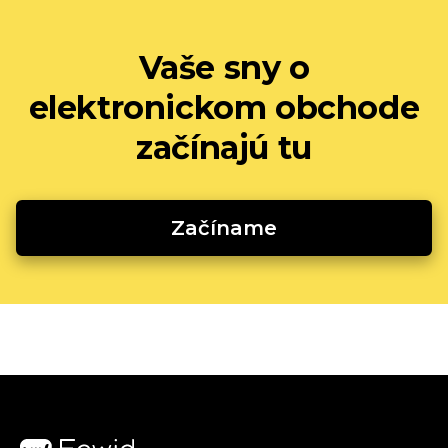
Vaše sny o
elektronickom obchode
začínajú tu
Začíname