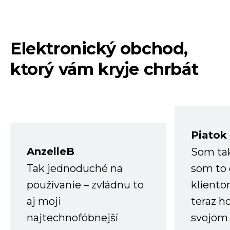
Elektronický obchod,
ktorý vám kryje chrbát
Piatok
AnzelleB
Som ta
Tak jednoduché na
som to 
používanie – zvládnu to
kliento
aj moji
teraz h
najtechnofóbnejší
svojom