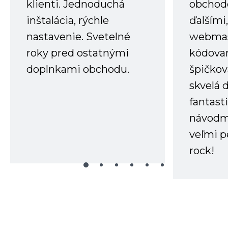
klienti. Jednoduchá
obchode
inštalácia, rýchle
ďalšími
nastavenie. Svetelné
webmas
roky pred ostatnými
kódovan
doplnkami obchodu.
špičkov
skvelá 
fantast
návodm
veľmi p
rock!