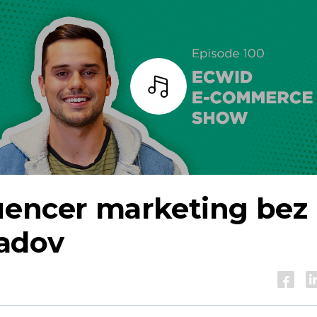
počúvať
uencer marketing bez
adov