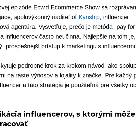
novej epizóde Ecwid Ecommerce Show sa rozpráva
gace,
spoluvýkonný riaditeľ
of
Kynship
, influencer
ová agentúra. Vysvetľuje, prečo je metóda „pay for
a influencerov často neúčinná. Najlepšie na tom je,
ý, prospešnejší prístup k marketingu s influencermi
skytuje podrobné
krok za krokom
návod, ako spolup
mi na raste výnosov a lojality k značke. Pre každý p
nfluencer a táto stratégia je použiteľná pre všetky o
fikácia influencerov, s ktorými môže
racovať