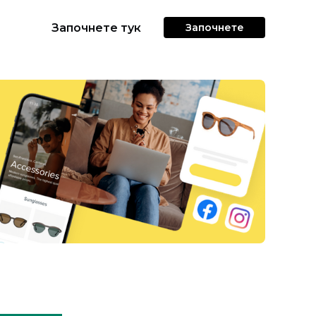
Започнете тук
Започнете