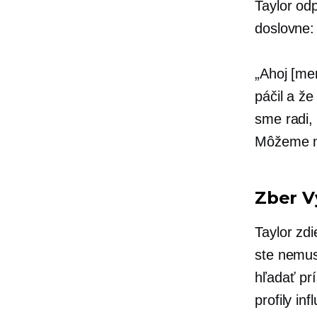
Taylor od
doslovne:
„Ahoj [me
páčil a že
sme radi,
Môžeme m
Zber
V
Taylor zd
ste nemus
hľadať pr
profily in