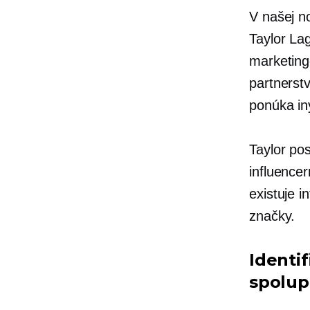
V našej 
Taylor La
marketing
partnerstv
ponúka in
Taylor po
influencer
existuje i
značky.
Identi
spolup