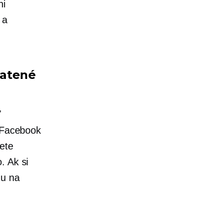
ni
 a
latené
ť
, Facebook
cete
. Ak si
hu na