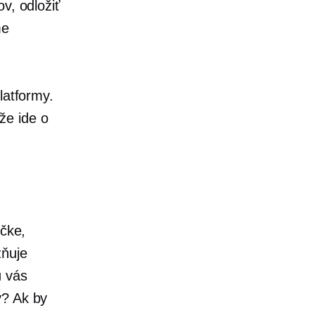
v, odložiť
me
latformy.
že ide o
ačke,
zňuje
ú vás
ý? Ak by