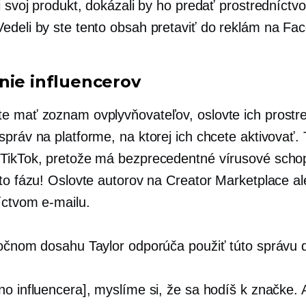
i svoj produkt, dokázali by ho predať prostredníctv
edeli by ste tento obsah pretaviť do reklám na F
nie influencerov
e mať zoznam ovplyvňovateľov, oslovte ich prostr
práv na platforme, na ktorej ich chcete aktivovať. 
TikTok, pretože má bezprecedentné vírusové schop
úto fázu! Oslovte autorov na Creator Marketplace a
íctvom e-mailu.
točnom dosahu Taylor odporúča použiť túto správu 
no influencera], myslíme si, že sa hodíš k značke. 