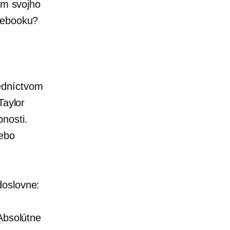
om svojho
acebooku?
edníctvom
Taylor
nosti.
lebo
doslovne:
Absolútne