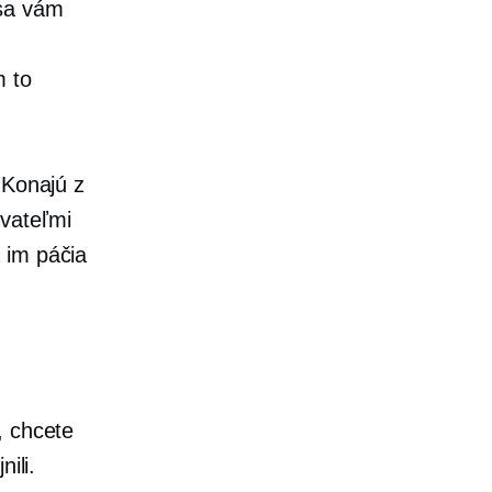
 sa vám
m to
 Konajú z
vateľmi
 im páčia
, chcete
ili.