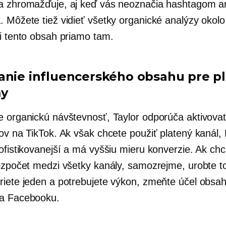
a zhromažďuje, aj keď vás neoznačia hashtagom a
. Môžete tiež vidieť všetky organické analýzy okolo
si tento obsah priamo tam.
anie influencerského obsahu pre p
my
e organickú návštevnosť, Taylor odporúča aktivova
rov na TikTok. Ak však chcete použiť platený kanál
ofistikovanejší a má vyššiu mieru konverzie. Ak ch
rozpočet medzi všetky kanály, samozrejme, urobte to
riete jeden a potrebujete výkon, zmeňte účel obsa
na Facebooku.