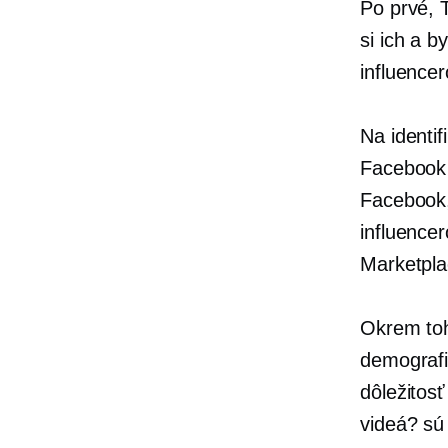
Po prvé, T
si ich a b
influence
Na identif
Facebook 
Facebook,
influence
Marketpla
Okrem toho
demografi
dôležitos
videá? sú