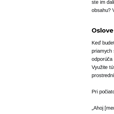
ste im dal
obsahu? V
Oslove
Keď budet
priamych s
odporúča 
Využite t
prostredn
Pri počia
„Ahoj [me