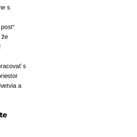
me s
 post“
 že
!
racovať s
riestor
dvetvia a
te