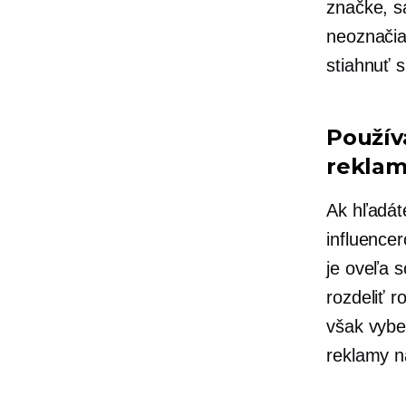
značke, s
neoznačia
stiahnuť 
Použív
rekla
Ak hľadát
influence
je oveľa s
rozdeliť 
však vybe
reklamy 