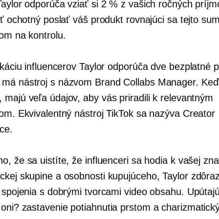
aylor odporúča vziať si 2 % z vašich ročných príjmo
yť ochotný poslať váš produkt rovnajúci sa tejto su
rom na kontrolu.
ikáciu influencerov Taylor odporúča dve bezplatné p
má nástroj s názvom Brand Collabs Manager. Keď
 majú veľa údajov, aby vás priradili k relevantným
rom. Ekvivalentný nástroj TikTok sa nazýva Creator
ce.
, že sa uistíte, že influenceri sa hodia k vašej zn
ckej skupine a osobnosti kupujúceho, Taylor zdôra
ť spojenia s dobrými tvorcami video obsahu. Upútaj
 oni?
zastavenie potiahnutia prstom
a charizmatick