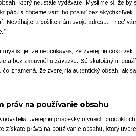
obsah, ktorý neustále vydávate. Myslíme si, že by
kt páčil a chceme vám ho poslať bez akýchkoľvek
. Neváhajte a pošlite nám svoju adresu. Hneď vá
e."
m myslíš, je, že neočakávaš, že zverejnia čokoľvek.
vôle a bez zmluvného záväzku. Sú skutočnými použí
, čo znamená, že zverejnia autentický obsah, ak sa
.
 práv na používanie obsahu
vňovatelia uverejnia príspevky o vašich produktoch
 že získate práva na používanie obsahu, ktorý uverejn