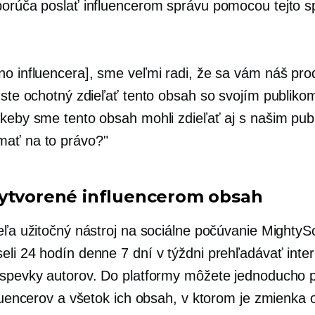
porúča poslať influencerom správu pomocou tejto s
no influencera], sme veľmi radi, že sa vám náš pro
 ste ochotný zdieľať tento obsah so svojím publikom
 keby sme tento obsah mohli zdieľať aj s našim pub
ať na to právo?"
ytvorené influencerom
obsah
ieľa užitočný nástroj na sociálne počúvanie MightyS
eli 24 hodín denne 7 dní v týždni prehľadávať inter
íspevky autorov. Do platformy môžete jednoducho pr
fluencerov a všetok ich obsah, v ktorom je zmienka 