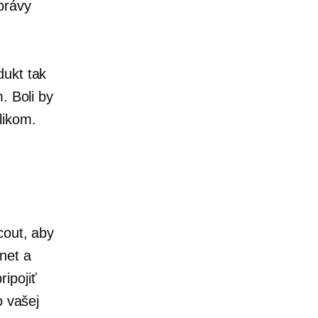
právy
dukt tak
. Boli by
likom.
cout, aby
net a
ipojiť
o vašej