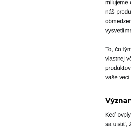
milujeme 
náš produ
obmedzení
vysvetlím
To, čo tý
vlastnej 
produktov
vaše veci
Význam
Keď ovply
sa uistiť,