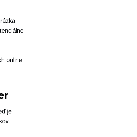
brázka
tenciálne
ch online
er
eď je
kov.