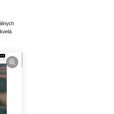
álnych
skvelá