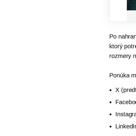
Po nahran
ktorý pot
rozmery n
Ponúka mo
X (pred
Facebo
Instag
LinkedI