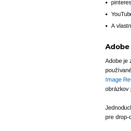
pinteres
YouTub
A vlast
Adobe 
Adobe je
používané
Image Res
obrázkov 
Jednoduch
pre
drop-