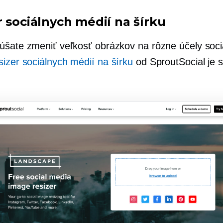
r sociálnych médií na šírku
úšate zmeniť veľkosť obrázkov na rôzne účely soci
izer sociálnych médií na šírku
od SproutSocial je 