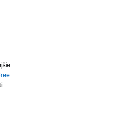
jšie
Free
i