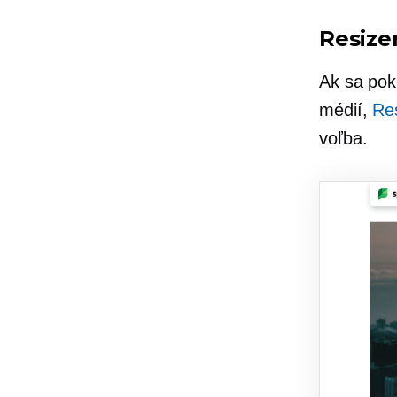
Resize
Ak sa pok
médií,
Res
voľba.