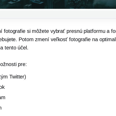
í fotografie si môžete vybrať presnú platformu a fo
rebujete. Potom zmení veľkosť fotografie na optima
a tento účel.
žnosti pre:
tým Twitter)
ok
ram
n