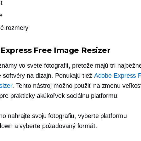
t
e
né rozmery
Express Free Image Resizer
známy
vo svete fotografií, pretože majú tri najbežne
 softvéry na dizajn. Ponúkajú tiež
Adobe Express 
izer
. Tento nástroj možno použiť na zmenu veľkost
pre prakticky akúkoľvek sociálnu platformu.
o nahrajte svoju fotografiu, vyberte platformu
down
a vyberte požadovaný formát.