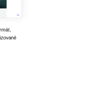
rmát,
lizované