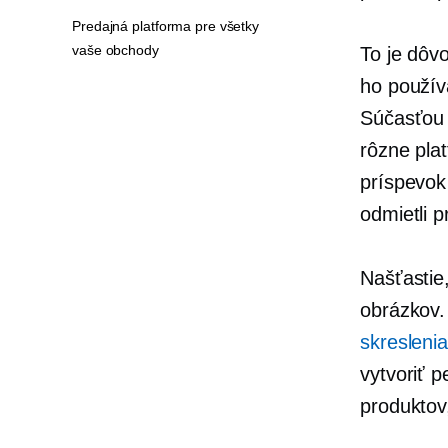
Predajná platforma pre všetky
vaše obchody
To je dôv
ho použív
Súčasťou 
rôzne pla
príspevok 
odmietli p
Našťastie
obrázkov.
skreslenia
vytvoriť
pe
produktov