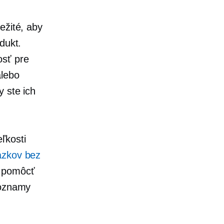
ežité, aby
dukt.
osť pre
alebo
y ste ich
ľkosti
ázkov bez
 pomôcť
zoznamy