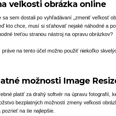
 veľkosti obrázka online
 sa sem dostali po vyhľadávaní „zmeniť veľkosť o
Veď kto chce, musí si sťahovať nejaké náhodné a po
hodné
treťou stranou
nástroj na opravu obrázkov?
, práve na tento účel možno použiť niekoľko skvelý
atné možnosti Image Resiz
rebné platiť za drahý softvér na úpravu fotografií, k
ožstvo bezplatných možností zmeny veľkosti obráz
pozrieť na tie najlepšie.