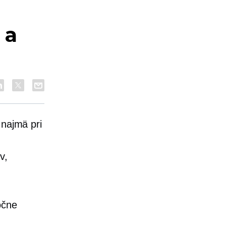
 a
 najmä pri
v,
očne