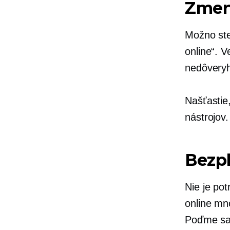
Zmena
Možno ste
online“. 
nedôvery
Našťastie
nástrojov.
Bezpl
Nie je pot
online mn
Poďme sa 