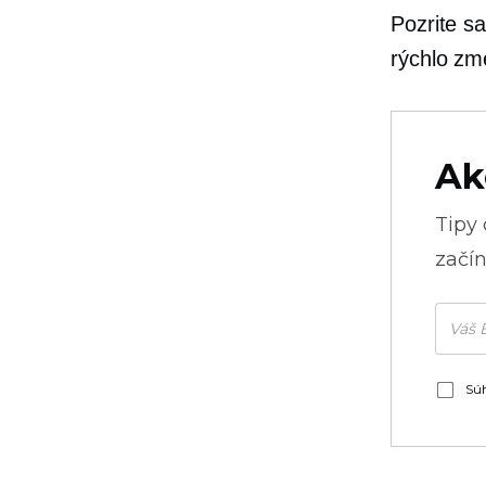
Pozrite s
rýchlo zm
Ak
Tipy
začín
Súh