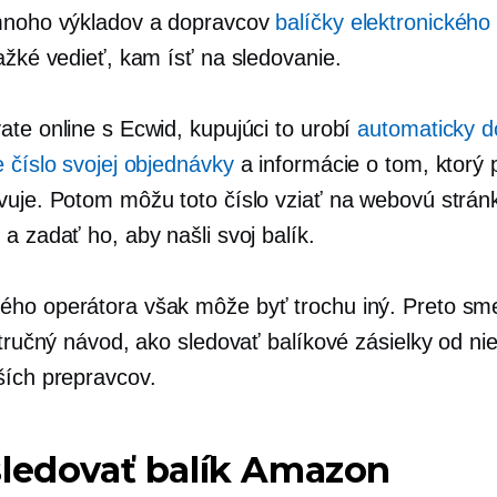
mnoho výkladov a dopravcov
balíčky elektronickéh
ažké vedieť, kam ísť na sledovanie.
ate online s Ecwid, kupujúci to urobí
automaticky d
 číslo svojej objednávky
a informácie o tom, ktorý 
vuje. Potom môžu toto číslo vziať na webovú strán
a zadať ho, aby našli svoj balík.
ho operátora však môže byť trochu iný. Preto sm
stručný návod, ako sledovať balíkové zásielky od ni
ších prepravcov.
ledovať balík Amazon