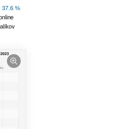
m
37.6 %
online
alíkov