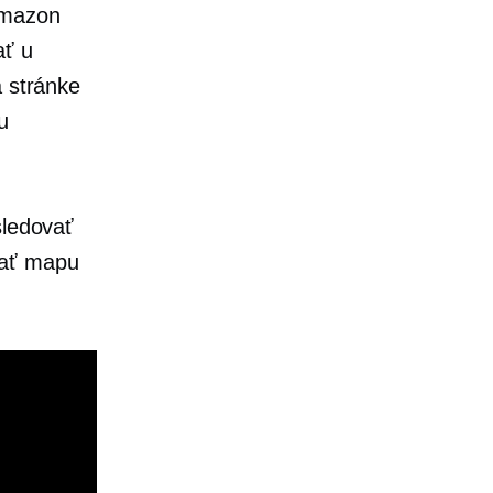
Amazon
ať u
a stránke
u
sledovať
mať mapu