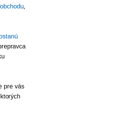
o obchodu
,
ostanú
prepravca
ku
e pre vás
ektorých