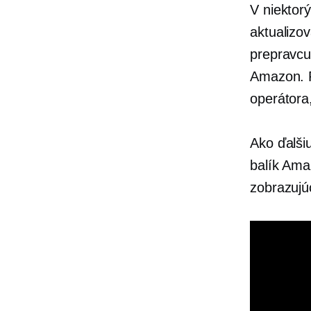
V niektor
aktualizo
prepravcu
Amazon. P
operátora,
Ako ďalši
balík Am
zobrazujú