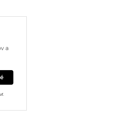
ov a
né
iť.