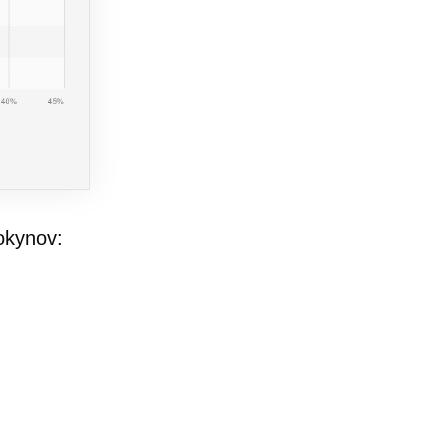
okynov: