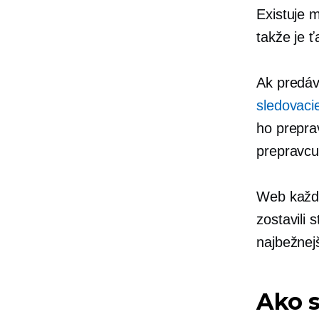
Existuje 
takže je ť
Ak predáv
sledovacie
ho prepra
prepravcu 
Web každé
zostavili 
najbežnej
Ako s