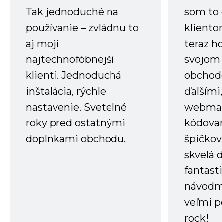
Tak jednoduché na
som to 
používanie – zvládnu to
kliento
aj moji
teraz h
najtechnofóbnejší
svojom
klienti. Jednoduchá
obchode
inštalácia, rýchle
ďalšími
nastavenie. Svetelné
webmas
roky pred ostatnými
kódovan
doplnkami obchodu.
špičkov
skvelá 
fantast
návodm
veľmi p
rock!