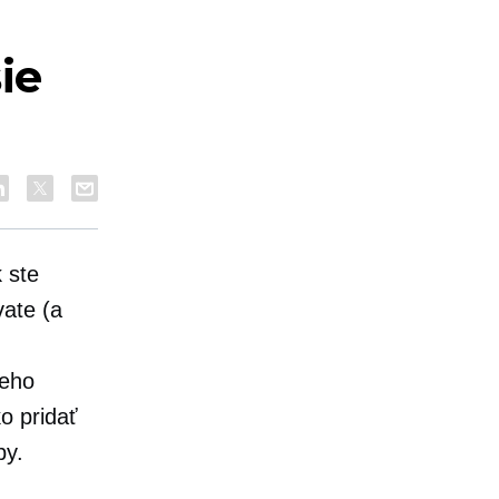
ie
 ste
vate (a
ceho
o pridať
by.