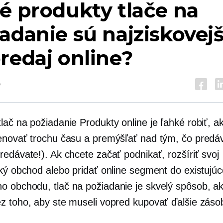
é produkty tlače na
adanie sú najziskovejš
redaj online?
é
tlač na požiadanie
Produkty online je ľahké robiť, ak
enovať trochu času a premýšľať nad tým, čo predá
edávate!). Ak chcete začať podnikať, rozšíriť svoj
cký obchod alebo pridať online segment do existujú
 obchodu, tlač na požiadanie je skvelý spôsob, ak
z toho, aby ste museli vopred kupovať ďalšie záso