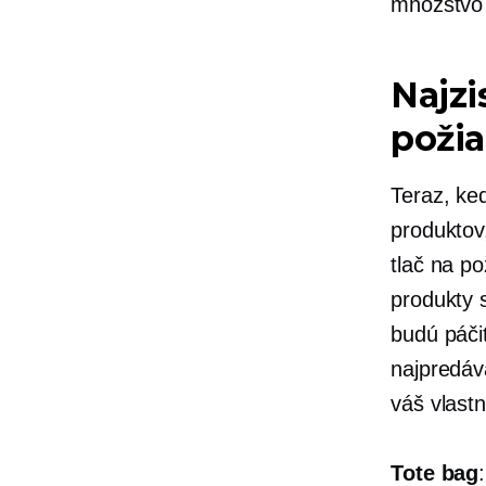
množstvo 
Najzi
požia
Teraz, ke
produktov,
tlač na po
produkty 
budú páči
najpredáv
váš vlast
Tote bag