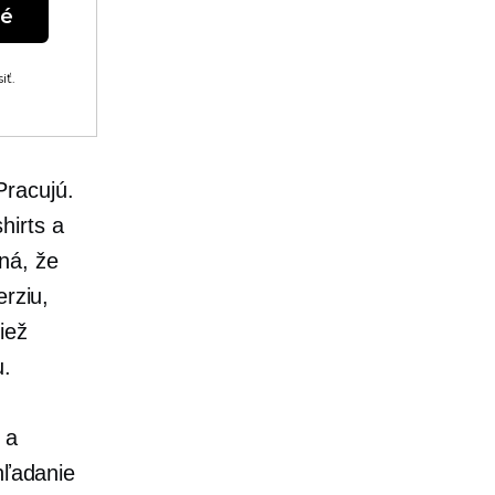
né
iť.
Pracujú.
shirts
a
ná, že
erziu,
iež
u.
a
 hľadanie