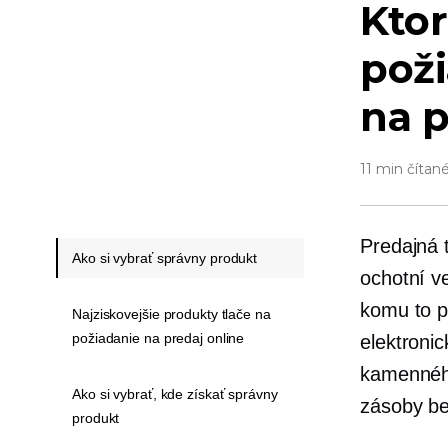
Ktor
poži
na p
11 min čítan
Predajná
Ako si vybrať správny produkt
ochotní v
komu to pr
Najziskovejšie produkty tlače na
požiadanie na predaj online
elektroni
kamenného
Ako si vybrať, kde získať správny
zásoby be
produkt