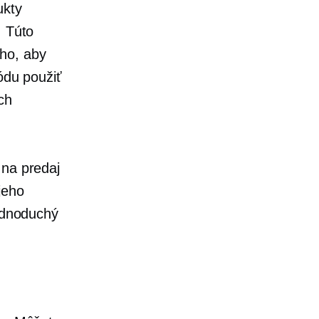
kty
. Túto
ho, aby
ódu použiť
ch
na predaj
jeho
jednoduchý