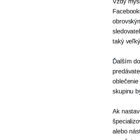
Vždy mysl
Facebook
obrovským
sledovateľ
taký veľký
Ďalším do
predávate
oblečenie 
skupinu b
Ak nastav
špecializ
alebo nás