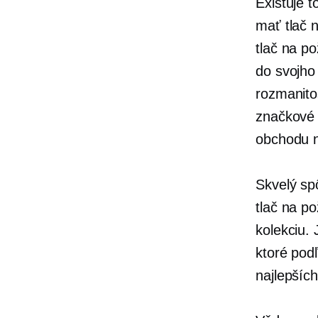
Existuje 
mať
tlač 
tlač na po
do svojho
rozmanito
značkov
obchodu n
Skvelý sp
tlač na po
kolekciu.
ktoré pod
najlepšíc