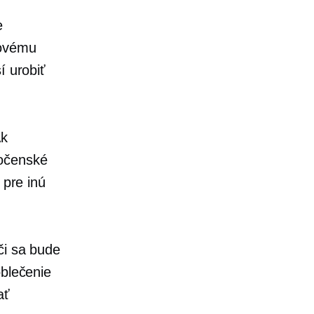
e
movému
í urobiť
Ak
ločenské
 pre inú
či sa bude
oblečenie
ať