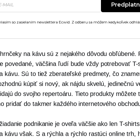
Predplat
lasím so zasielaním newslettera Ecwid. Z odberu sa môžem kedykoľvek odhlás
hrnčeky na kávu sú z nejakého dôvodu obľúbené. 
 povedané, väčšina ľudí bude vždy potrebovať
T-
a kávu. Sú to tiež zberateľské predmety, čo zname
ozhodnú kúpiť si nový, ak nájdu skvelú, jedinečnú v
ridajú do svojho repertoáru. Tieto produkty môžete t
o pridať do takmer každého internetového obchod
žiadanie
podnikanie je oveľa väčšie ako len
T-shirts
a kávu však. S a
rýchla
a rýchlo rastúci online trh,