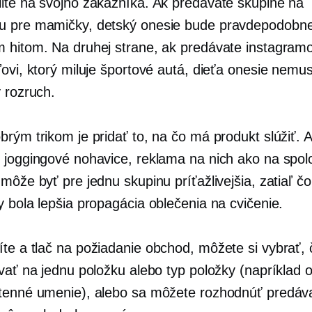
ite na svojho zákazníka. Ak predávate skupine na
u pre mamičky, detský onesie bude pravdepodobn
 hitom. Na druhej strane, ak predávate instagra
ovi, ktorý miluje športové autá, dieťa onesie nemus
 rozruch.
brým trikom je pridať to, na čo má produkt slúžiť. 
 joggingové nohavice, reklama na nich ako na spo
môže byť pre jednu skupinu príťažlivejšia, zatiaľ čo
y bola lepšia propagácia oblečenia na cvičenie.
íte a
tlač na požiadanie
obchod, môžete si vybrať, 
ovať na jednu položku alebo typ položky (napríklad 
tenné umenie), alebo sa môžete rozhodnúť predáv