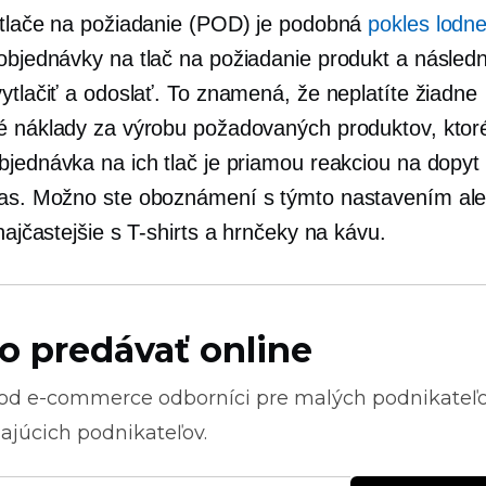
 tlače na požiadanie (POD) je podobná
pokles lodne
 objednávky na
tlač na požiadanie
produkt a následn
ytlačiť a odoslať. To znamená, že neplatíte žiadne
é náklady za výrobu požadovaných produktov, ktor
bjednávka na ich tlač je priamou reakciou na dopyt
as.
Možno ste oboznámení s týmto nastavením ale
 najčastejšie s
T-shirts
a hrnčeky na kávu.
o predávať online
 od
e-commerce
odborníci pre malých podnikateľ
ajúcich podnikateľov.