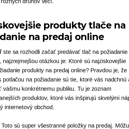
rôznych druhov vecí.
skovejšie produkty tlače na
danie na predaj online
ď ste sa rozhodli začať predávať
tlač na požiadanie
 najzrejmejšou otázkou je: Ktoré sú najziskovejšie
žiadanie
produkty na predaj online? Pravdou je, že 
s potlačou na požiadanie sú tie, ktoré vás nadchnú 
ť vášmu konkrétnemu publiku. Tu je zoznam
anejších produktov, ktoré vás inšpirujú skvelými n
ný internetový obchod.
: Toto sú super všestranné položky na predaj. Môžu