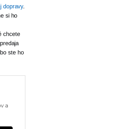
j dopravy
.
e si ho
é chcete
 predaja
bo ste ho
ov a