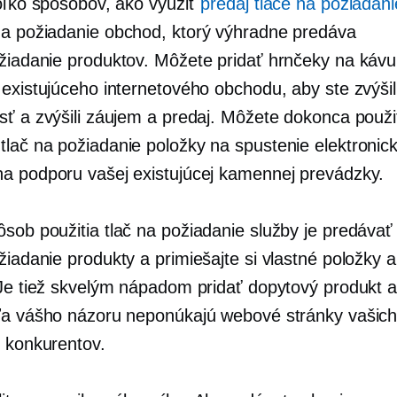
toľko spôsobov, ako využiť
predaj tlače na požiadani
na požiadanie
obchod, ktorý výhradne predáva
žiadanie
produktov. Môžete pridať hrnčeky na káv
 existujúceho internetového obchodu, aby ste zvýšil
sť a zvýšili záujem a predaj. Môžete dokonca použi
é
tlač na požiadanie
položky na spustenie elektronic
a podporu vašej existujúcej kamennej prevádzky.
ôsob použitia
tlač na požiadanie
služby je predávať
žiadanie
produkty a primiešajte si vlastné položky 
 Je tiež skvelým nápadom pridať dopytový produkt a
ľa vášho názoru neponúkajú webové stránky vašic
h konkurentov.