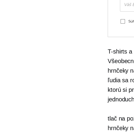
Súh
T-shirts
a 
Všeobecne
hrnčeky n
ľudia sa r
ktorú si p
jednoduch
tlač na po
hrnčeky n