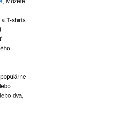
e
, Môžete
u a
T-shirts
i
ť
kého
 populárne
alebo
lebo dva,
h