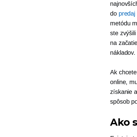
najnovšíc
do
predaj 
metódu mô
ste zvýšil
na začati
nákladov.
Ak chcete
online, m
získanie 
spôsob po
Ako s