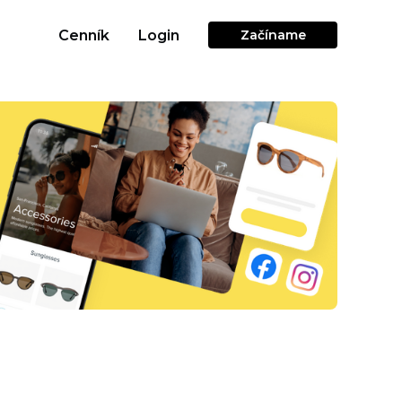
Cenník
Login
Začíname