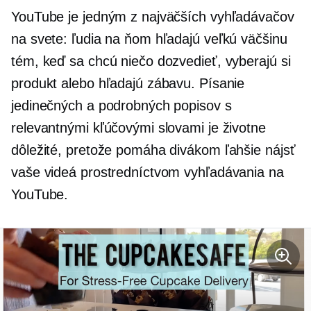
YouTube je jedným z najväčších vyhľadávačov
na svete: ľudia na ňom hľadajú veľkú väčšinu
tém, keď sa chcú niečo dozvedieť, vyberajú si
produkt alebo hľadajú zábavu. Písanie
jedinečných a podrobných popisov s
relevantnými kľúčovými slovami je životne
dôležité, pretože pomáha divákom ľahšie nájsť
vaše videá prostredníctvom vyhľadávania na
YouTube.