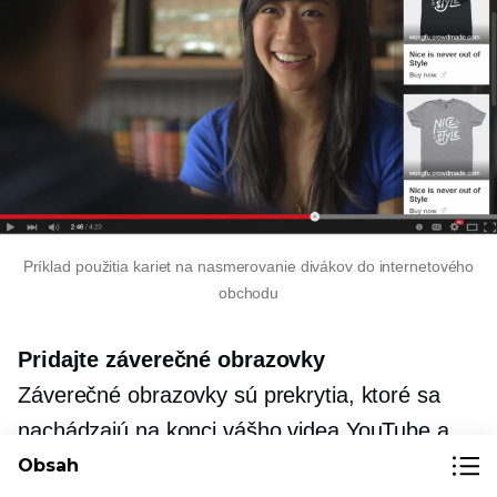
Príklad použitia kariet na nasmerovanie divákov do internetového
obchodu
Pridajte záverečné obrazovky
Záverečné obrazovky sú prekrytia, ktoré sa
nachádzajú na konci vášho videa YouTube a
povzbudzujú vašich divákov, aby po zhliadnutí
Obsah