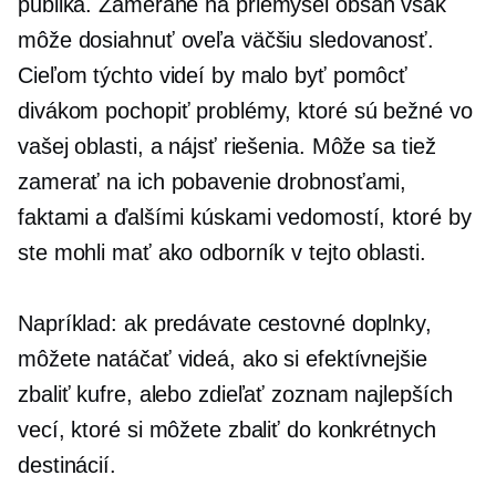
publika.
Zamerané na priemysel
obsah však
môže dosiahnuť oveľa väčšiu sledovanosť.
Cieľom týchto videí by malo byť pomôcť
divákom pochopiť problémy, ktoré sú bežné vo
vašej oblasti, a nájsť riešenia. Môže sa tiež
zamerať na ich pobavenie drobnosťami,
faktami a ďalšími kúskami vedomostí, ktoré by
ste mohli mať ako odborník v tejto oblasti.
Napríklad: ak predávate cestovné doplnky,
môžete natáčať videá, ako si efektívnejšie
zbaliť kufre, alebo zdieľať zoznam najlepších
vecí, ktoré si môžete zbaliť do konkrétnych
destinácií.