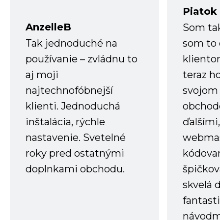
Piatok
AnzelleB
Som ta
Tak jednoduché na
som to 
používanie – zvládnu to
kliento
aj moji
teraz h
najtechnofóbnejší
svojom
klienti. Jednoduchá
obchode
inštalácia, rýchle
ďalšími
nastavenie. Svetelné
webmas
roky pred ostatnými
kódovan
doplnkami obchodu.
špičkov
skvelá 
fantast
návodm