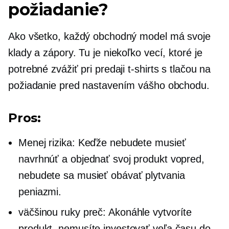
požiadanie?
Ako všetko, každý obchodný model má svoje
klady a zápory. Tu je niekoľko vecí, ktoré je
potrebné zvážiť pri predaji
t-shirts
s tlačou na
požiadanie pred nastavením vášho obchodu.
Pros:
Menej rizika: Keďže nebudete musieť
navrhnúť a objednať svoj produkt vopred,
nebudete sa musieť obávať plytvania
peniazmi.
väčšinou
ruky preč:
Akonáhle vytvoríte
produkt, nemusíte investovať veľa času do