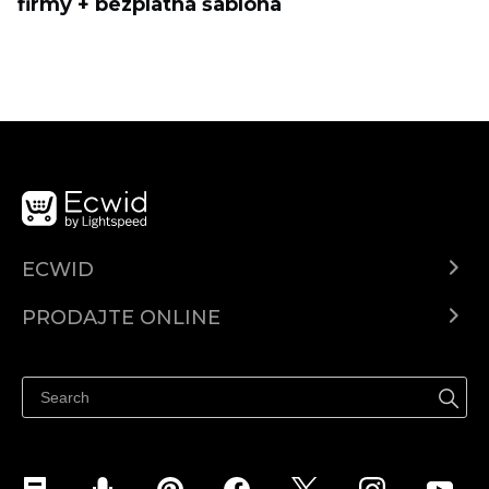
firmy + bezplatná šablóna
ECWID
Centar za pomoć
PRODAJTE ONLINE
Prodaj na Instagramu