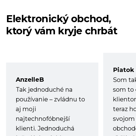
Elektronický obchod,
ktorý vám kryje chrbát
Piatok
AnzelleB
Som ta
Tak jednoduché na
som to 
používanie – zvládnu to
kliento
aj moji
teraz h
najtechnofóbnejší
svojom
klienti. Jednoduchá
obchode