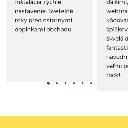
inštalácia, rýchle
ďalšími
nastavenie. Svetelné
webmas
roky pred ostatnými
kódovan
doplnkami obchodu.
špičkov
skvelá 
fantast
návodm
veľmi p
rock!