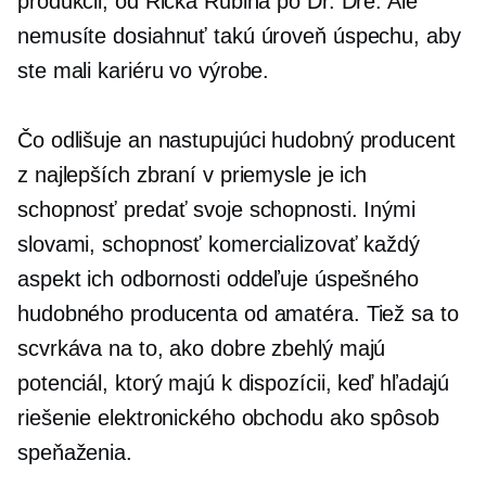
produkcii, od Ricka Rubina po Dr. Dre. Ale
nemusíte dosiahnuť takú úroveň úspechu, aby
ste mali kariéru vo výrobe.
Čo odlišuje an
nastupujúci
hudobný producent
z najlepších zbraní v priemysle je ich
schopnosť predať svoje schopnosti. Inými
slovami, schopnosť komercializovať každý
aspekt ich odbornosti oddeľuje úspešného
hudobného producenta od amatéra. Tiež sa to
scvrkáva na to, ako
dobre zbehlý
majú
potenciál, ktorý majú k dispozícii, keď hľadajú
riešenie elektronického obchodu ako spôsob
speňaženia.