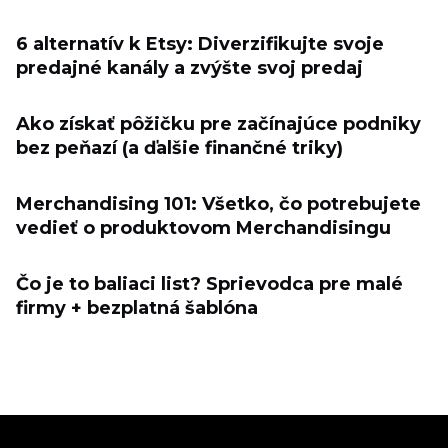
6 alternatív k Etsy: Diverzifikujte svoje
predajné kanály a zvýšte svoj predaj
Ako získať pôžičku pre začínajúce podniky
bez peňazí (a ďalšie finančné triky)
Merchandising 101: Všetko, čo potrebujete
vedieť o produktovom Merchandisingu
Čo je to baliaci list? Sprievodca pre malé
firmy + bezplatná šablóna