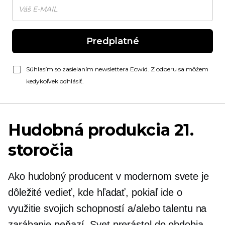
Predplatné
Súhlasím so zasielaním newslettera Ecwid. Z odberu sa môžem
kedykoľvek odhlásiť.
Hudobná produkcia 21.
storočia
Ako hudobný producent v modernom svete je
dôležité vedieť, kde hľadať, pokiaľ ide o
využitie svojich schopností a/alebo talentu na
zarábanie peňazí. Svet prerástol do obdobia,