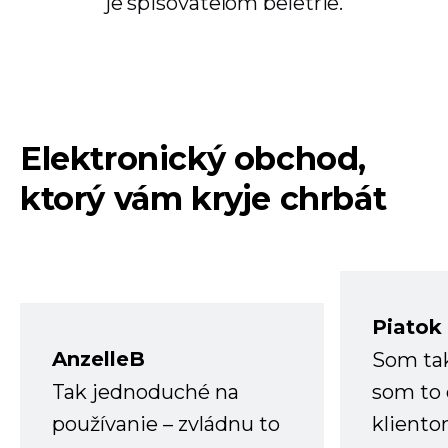
je spisovateľom beletrie.
Elektronický obchod,
ktorý vám kryje chrbát
Piatok
AnzelleB
Som ta
Tak jednoduché na
som to 
používanie – zvládnu to
kliento