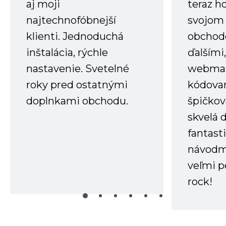
aj moji
teraz h
najtechnofóbnejší
svojom
klienti. Jednoduchá
obchode
inštalácia, rýchle
ďalšími
nastavenie. Svetelné
webmas
roky pred ostatnými
kódovan
doplnkami obchodu.
špičkov
skvelá 
fantast
návodm
veľmi p
rock!