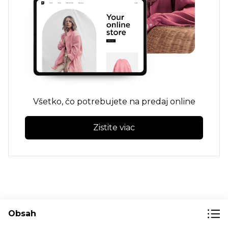
Všetko, čo potrebujete na predaj online
Zistite viac
Čo je e-mailový marketing a jeho výhody
Obsah
Ako napísať uvítací e-mail, ktorý predáva