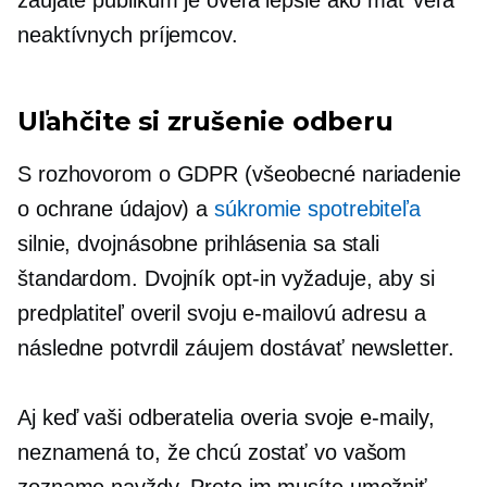
neaktívnych príjemcov.
Uľahčite si zrušenie odberu
S rozhovorom o GDPR (všeobecné nariadenie
o ochrane údajov) a
súkromie spotrebiteľa
silnie, dvojnásobne
prihlásenia
sa stali
štandardom. Dvojník
opt-in
vyžaduje, aby si
predplatiteľ overil svoju e-mailovú adresu a
následne potvrdil záujem dostávať newsletter.
Aj keď vaši odberatelia overia svoje e-maily,
neznamená to, že chcú zostať vo vašom
zozname navždy. Preto im musíte umožniť