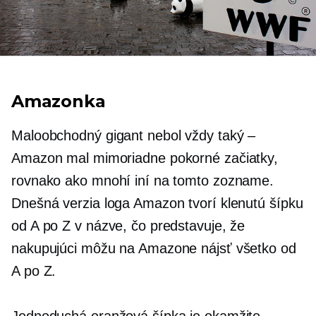
Amazonka
Maloobchodný gigant nebol vždy taký –
Amazon mal mimoriadne pokorné začiatky,
rovnako ako mnohí iní na tomto zozname.
Dnešná verzia loga Amazon tvorí klenutú šípku
od A po Z v názve, čo predstavuje, že
nakupujúci môžu na Amazone nájsť všetko od
A po Z.