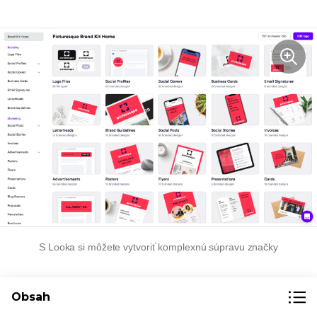
S Looka si môžete vytvoriť komplexnú súpravu značky
Pri experimentovaní s generátormi loga si
Obsah
nájdite čas a upravte informácie, ktoré