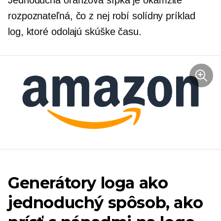
Jednoduchá oranžová šípka je okamžite
rozpoznateľná, čo z nej robí solídny príklad
log, ktoré odolajú skúške času.
Generátory loga ako
jednoduchý spôsob, ako