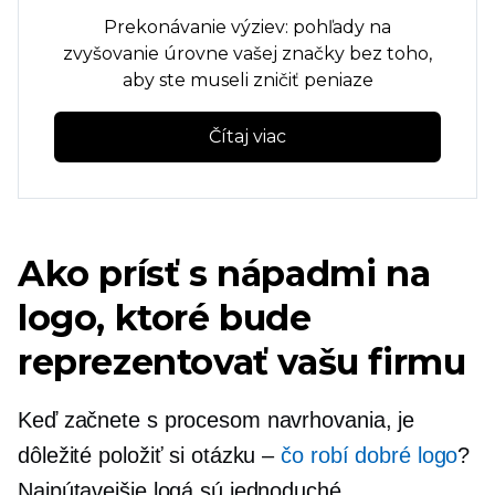
Prekonávanie výziev: pohľady na
zvyšovanie úrovne vašej značky bez toho,
aby ste museli zničiť peniaze
Čítaj viac
Ako prísť s nápadmi na
logo, ktoré bude
reprezentovať vašu firmu
Keď začnete s procesom navrhovania, je
dôležité položiť si otázku –
čo robí dobré logo
?
Najpútavejšie logá sú jednoduché,