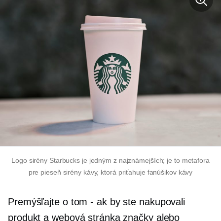
Logo sirény Starbucks je jedným z najznámejších; je to metafora
pre pieseň sirény kávy, ktorá priťahuje fanúšikov kávy
Premýšľajte o tom
-
ak by ste nakupovali
produkt a webová stránka značky alebo