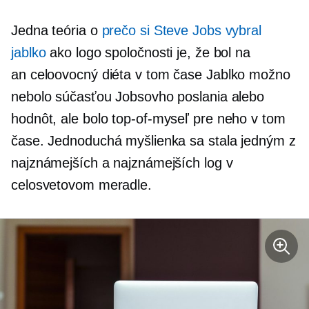
Jedna teória o
prečo si Steve Jobs vybral
jablko
ako logo spoločnosti je, že bol na
an
celoovocný
diéta v tom čase Jablko možno
nebolo súčasťou Jobsovho poslania alebo
hodnôt, ale bolo
top-of-myseľ
pre neho v tom
čase. Jednoduchá myšlienka sa stala jedným z
najznámejších a najznámejších log v
celosvetovom meradle.