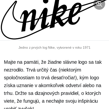
Jedno z prvých log Nike, vytvorené v roku 1971
Majte na pamäti, že žiadne slávne logo sa tak
nezrodilo. Trvá určitý čas (niektorým
spoločnostiam to trvá desaťročia!), kým logo
získa uznanie v akomkoľvek odvetví alebo na
trhu. Držte sa dizajnových pravidiel, o ktorých
viete, že fungujú, a nechajte svoju inšpiráciu
urobiť zvyšok!