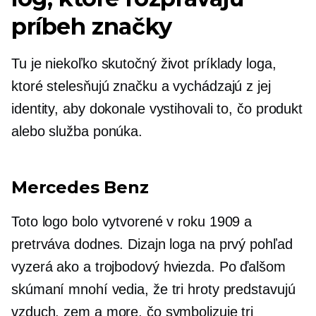
príbeh značky
Tu je niekoľko
skutočný život
príklady loga,
ktoré stelesňujú značku a vychádzajú z jej
identity, aby dokonale vystihovali to, čo produkt
alebo služba ponúka.
Mercedes Benz
Toto logo bolo vytvorené v roku 1909 a
pretrváva dodnes. Dizajn loga na prvý pohľad
vyzerá ako a
trojbodový
hviezda. Po ďalšom
skúmaní mnohí vedia, že tri hroty predstavujú
vzduch, zem a more, čo symbolizuje tri