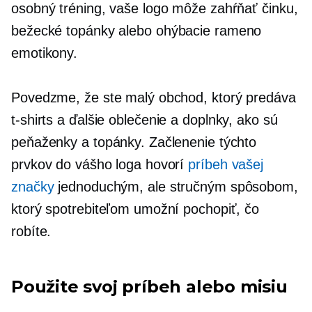
osobný tréning, vaše logo môže zahŕňať činku,
bežecké topánky alebo
ohýbacie rameno
emotikony.
Povedzme, že ste malý obchod, ktorý predáva
t-shirts
a ďalšie oblečenie a doplnky, ako sú
peňaženky a topánky. Začlenenie týchto
prvkov do vášho loga hovorí
príbeh vašej
značky
jednoduchým, ale stručným spôsobom,
ktorý spotrebiteľom umožní pochopiť, čo
robíte.
Použite svoj príbeh alebo misiu