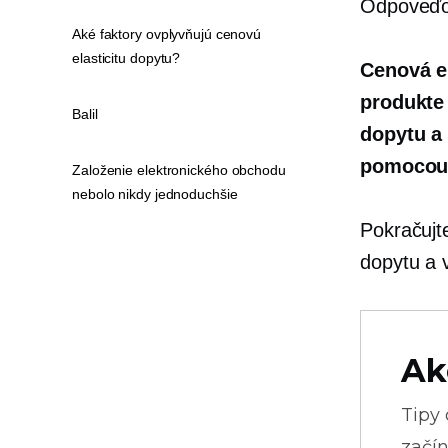
Odpoveďou
Aké faktory ovplyvňujú cenovú
elasticitu dopytu?
Cenová e
produkte 
Balil
dopytu a
pomocou 
Založenie elektronického obchodu
nebolo nikdy jednoduchšie
Pokračujte
dopytu a v
Ak
Tipy
začín