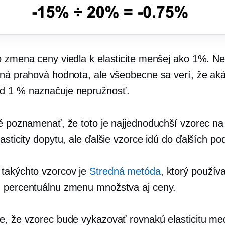
o zmena ceny viedla k elasticite menšej ako 1%. Ne
aná prahová hodnota, ale všeobecne sa verí, že ak
d 1 % naznačuje nepružnosť.
té poznamenať, že toto je najjednoduchší vzorec na
asticity dopytu, ale ďalšie vzorce idú do ďalších po
takýchto vzorcov je
Stredná metóda
, ktorý použív
 percentuálnu zmenu množstva aj ceny.
e, že vzorec bude vykazovať rovnakú elasticitu me