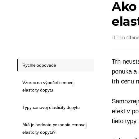
Ako
elas
11 min čítan
Trh neust
Rýchle odpovede
ponuka a 
trh cenu 
Vzorec na výpočet cenovej
elasticity dopytu
Samozrejm
Typy cenovej elasticity dopytu
efekt v p
tieto typy
Aká je hodnota poznania cenovej
elasticity dopytu?