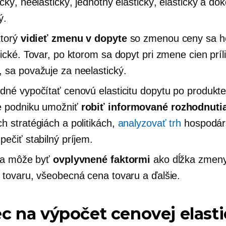
ický, neelastický, jednotný elastický, elastický a do
ý.
ktorý
vidieť zmenu v dopyte
so zmenou ceny sa ho
tické. Tovar, po ktorom sa dopyt pri zmene cien príl
 sa považuje za neelastický.
dné vypočítať cenovú elasticitu dopytu po produkte
e podniku umožniť
robiť informované rozhodnuti
h stratégiách a politikách,
analyzovať trh
hospodár
pečiť stabilný príjem.
ita môže byť
ovplyvnené faktormi
ako dĺžka zmeny
 tovaru, všeobecná cena tovaru a ďalšie.
c na výpočet cenovej elasti