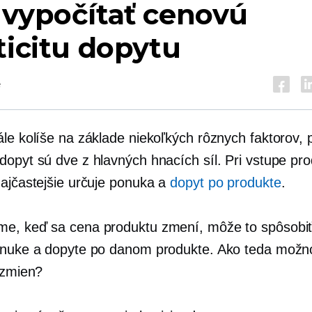
 vypočítať cenovú
ticitu dopytu
é
ále kolíše na základe niekoľkých rôznych faktorov, 
dopyt sú dve z hlavných hnacích síl. Pri vstupe pr
najčastejšie určuje ponuka a
dopyt po produkte
.
e, keď sa cena produktu zmení, môže to spôsobiť
onuke a dopyte po danom produkte. Ako teda možn
 zmien?