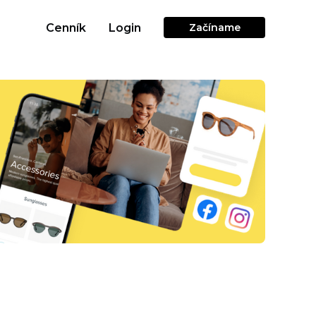
Cenník
Login
Začíname