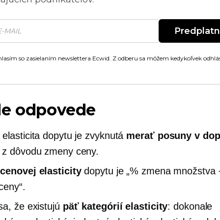
Predplat
lasím so zasielaním newslettera Ecwid. Z odberu sa môžem kedykoľvek odhlás
le odpovede
elasticita dopytu je zvyknutá
merať posuny v dop
 z dôvodu zmeny ceny.
cenovej elasticity
dopytu je „% zmena množstva
ceny“.
sa, že existujú
päť kategórií elasticity
: dokonale