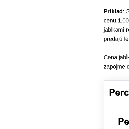
Príklad
: 
cenu 1.00
jablkami 
predajú l
Cena jabĺ
zapojme d