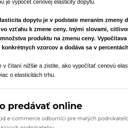
 je výpočet cenovej elasticity dopytu.
lasticita dopytu je v podstate meraním zmeny 
vo vzťahu k zmene ceny. Inými slovami, citlivo
 množstva produktu na zmenu ceny. Vypočítava
konkrétnych vzorcov a dodáva sa v percentách
 v čítaní nižšie a zistite, ako vypočítať cenovú elast
iac o elasticitách trhu.
o predávať online
 od
e-commerce
odborníci pre malých podnikateľ
ajúcich podnikateľov.