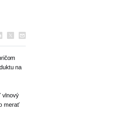
pričom
oduktu na
 vlnový
o merať