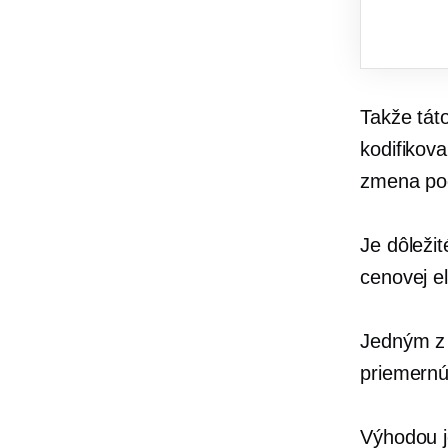
Takže tát
kodifikov
zmena po
Je dôleži
cenovej el
Jedným z 
priemernú
Výhodou j