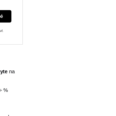
né
iť.
yte
na
 ÷ %