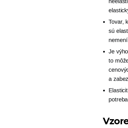
neelast
elastick
Tovar, 
sú elas
nemení,
Je výho
to môž
cenovýc
a zabez
Elastic
potreba
Vzore