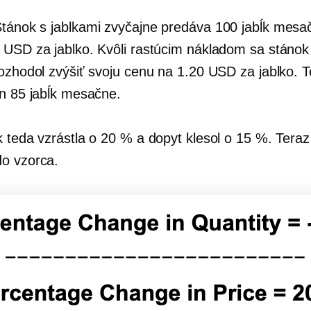
Stánok s jablkami zvyčajne predáva 100 jabĺk mesa
 USD za jablko. Kvôli rastúcim nákladom sa stánok
rozhodol zvýšiť svoju cenu na 1.20 USD za jablko. T
en 85 jabĺk mesačne.
k teda vzrástla o 20 % a dopyt klesol o 15 %. Teraz
o vzorca.