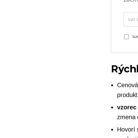
Súh
Rých
Cenová 
produkt
vzorec 
zmena 
Hovorí 