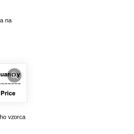
sa na
ého vzorca