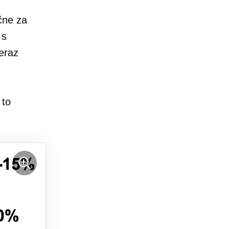
čne za
 s
eraz
 to