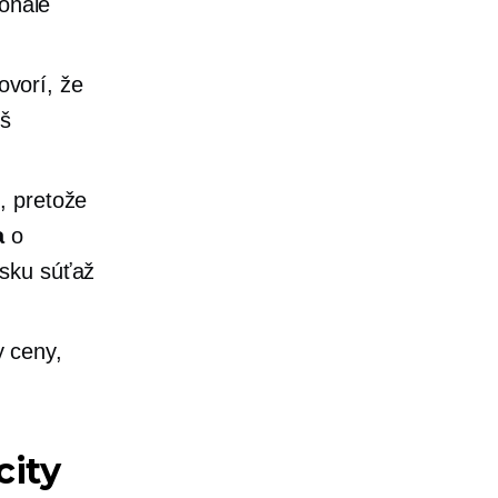
konale
vorí, že
iš
, pretože
a
o
sku súťaž
 ceny,
city