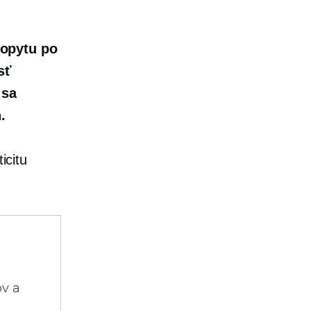
dopytu po
sť
 sa
.
icitu
ov a