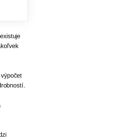
existuje
ákoľvek
 výpočet
drobností.
a
dzi