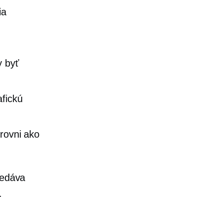
ia
y byť
afickú
úrovni ako
redáva
.