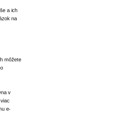
še a ich
rázok na
ch môžete
bo
vna v
viac
mu e-