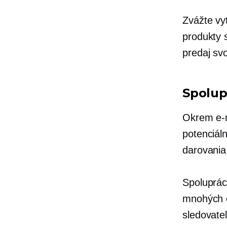
Zvážte vy
produkty 
predaj svo
Spolup
Okrem e-m
potenciál
darovania
Spolupráca
mnohých o
sledovateľ