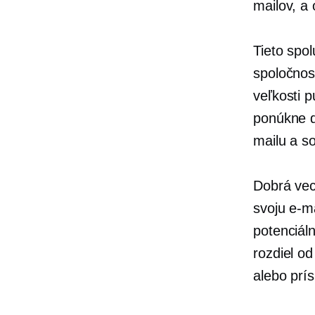
mailov, a 
Tieto spol
spoločnos
veľkosti 
ponúkne d
mailu a s
Dobrá vec
svoju e-m
potenciál
rozdiel o
alebo prí