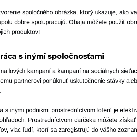
tvorenie spoločného obrázka, ktorý ukazuje, ako va
spolu dobre spolupracujú. Obaja môžete použiť ob
jich produktov!
ráca s inými spoločnosťami
ailových kampaní a kampaní na sociálnych sieťa
nemu partnerovi ponúknuť uskutočnenie stávky ale
.
 s inými podnikmi prostredníctvom lotérií je efektí
hľadoch. Prostredníctvom darčeka môžete získať 
ov, viac ľudí, ktorí sa zaregistrujú do vášho zozna