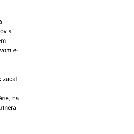
a
tov a
iem
tvom e-
k zadal
rie, na
artnera