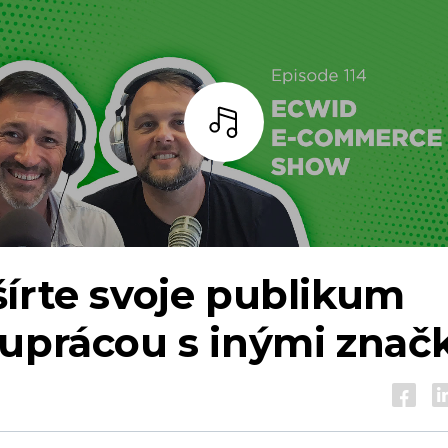
počúvať
írte svoje publikum
luprácou s inými znač