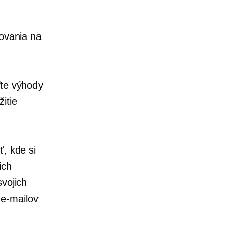
vovania na
ďte výhody
itie
ť, kde si
ich
svojich
 e-mailov