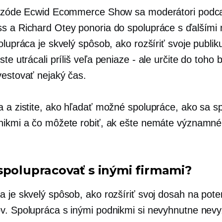
pizóde Ecwid Ecommerce Show sa moderátori podc
s a Richard Otey ponoria do spolupráce s ďalšími 
olupráca je skvelý spôsob, ako rozšíriť svoje publi
ste utrácali príliš veľa
peniaze - ale
určite do toho 
vestovať nejaký čas.
a a zistite, ako hľadať možné spolupráce, ako sa sp
nikmi a čo môžete robiť, ak ešte nemáte významné
spolupracovať s inými firmami?
a je skvelý spôsob, ako rozšíriť svoj dosah na pote
v. Spolupráca s inými podnikmi si nevyhnutne nev