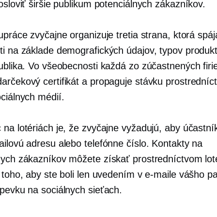
osloviť širšie publikum potenciálnych zákazníkov.
upráce zvyčajne organizuje tretia strana, ktorá spáj
ti na základe demografických údajov, typov produk
publika. Vo všeobecnosti každá zo zúčastnených fir
arčekový certifikát a propaguje stávku prostredníc
ociálnych médií.
 na lotériách je, že zvyčajne vyžadujú, aby účastní
ailovú adresu alebo telefónne číslo. Kontakty na
nych zákazníkov môžete získať prostredníctvom loté
d toho, aby ste boli len uvedením v e-maile vášho p
spevku na sociálnych sieťach.