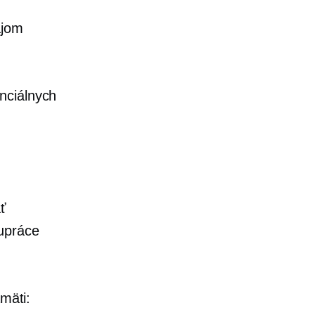
ájom
nciálnych
ať
lupráce
amäti: