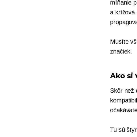
míňanie p
a
krížová
propagova
Musíte vš
značiek.
Ako si
Skôr než o
kompatibi
očakávate
Tu sú štyr