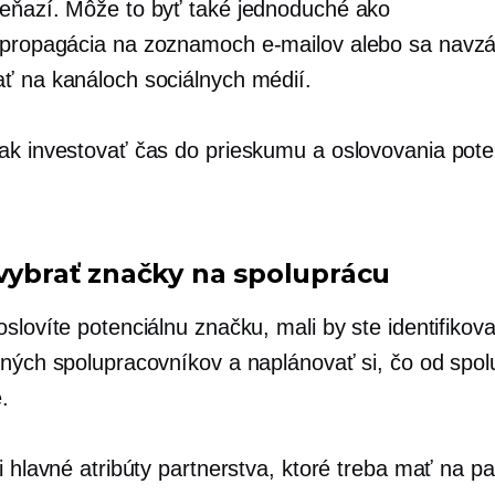
eňazí. Môže to byť také jednoduché ako
 propagácia
na zoznamoch e-mailov alebo sa navz
ť na kanáloch sociálnych médií.
ak investovať čas do prieskumu a oslovovania pote
 vybrať značky na spoluprácu
slovíte potenciálnu značku, mali by ste identifikov
lných spolupracovníkov a naplánovať si, čo od spo
.
i hlavné atribúty partnerstva, ktoré treba mať na p