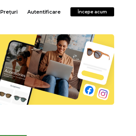
Prețuri
Autentificare
Începe acum