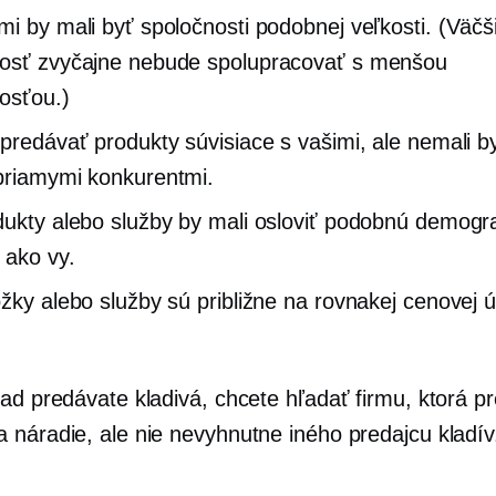
mi by mali byť spoločnosti podobnej veľkosti. (Väčš
osť zvyčajne nebude spolupracovať s menšou
osťou.)
 predávať produkty súvisiace s vašimi, ale nemali b
priamymi konkurentmi.
dukty alebo služby by mali osloviť podobnú demogr
 ako vy.
ožky alebo služby sú približne na rovnakej cenovej 
lad predávate kladivá, chcete hľadať firmu, ktorá p
 náradie, ale nie nevyhnutne iného predajcu kladív