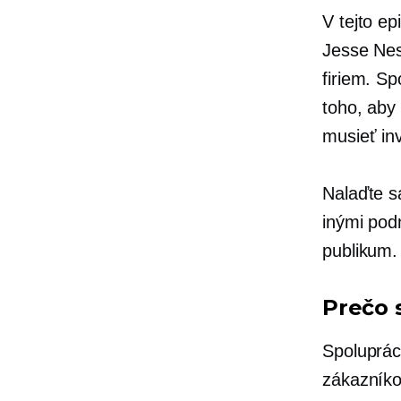
V tejto e
Jesse Nes
firiem. Sp
toho, aby 
musieť in
Nalaďte s
inými pod
publikum.
Prečo 
Spoluprác
zákazníko