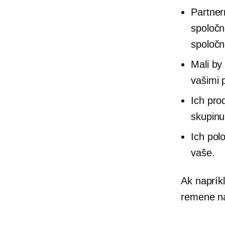
Partner
spoločn
spoločn
Mali by
vašimi 
Ich pro
skupinu
Ich pol
vaše.
Ak naprík
remene na