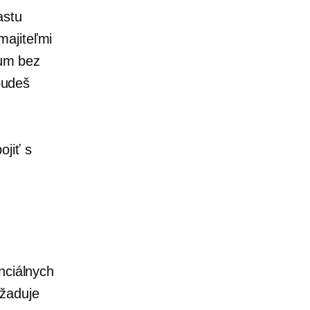
astu
majiteľmi
kum bez
budeš
ojiť s
nciálnych
yžaduje