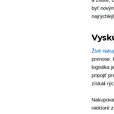
byť novým
najrýchlej
Vyskú
Živé naku
prenose. 
logistika
pripojiť p
získali rý
Nakupovan
niektoré 