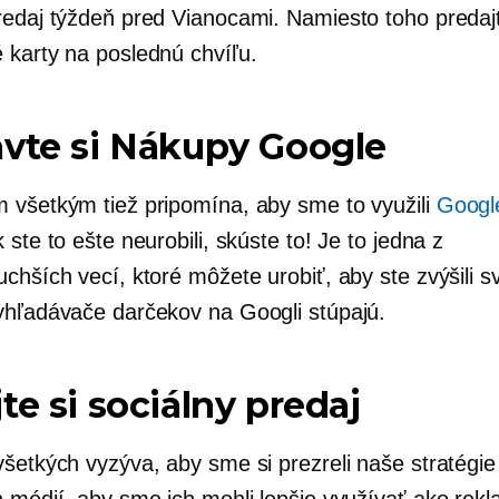
redaj týždeň pred Vianocami. Namiesto toho predaj
 karty na poslednú chvíľu.
vte si Nákupy Google
 všetkým tiež pripomína, aby sme to využili
Googl
 ste to ešte neurobili, skúste to! Je to jedna z
chších vecí, ktoré môžete urobiť, aby ste zvýšili sv
yhľadávače darčekov na Googli stúpajú.
te si sociálny predaj
všetkých vyzýva, aby sme si prezreli naše stratégie
h médií, aby sme ich mohli lepšie využívať ako rek