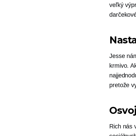
veľký výp
darčekové
Nasta
Jesse nám
krmivo. Ak
najjednodu
pretože v
Osvoj
Rich nás 
sociálnyc