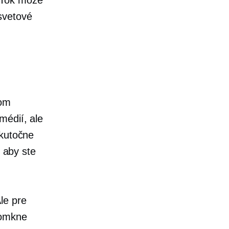
svetové
mom
médií, ale
skutočne
, aby ste
le pre
domkne