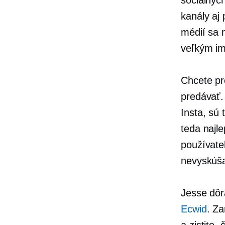
kanály aj
médií sa 
veľkým im
Chcete pr
predávať.
Insta, sú 
teda najl
používate
nevyskúša
Jesse dôr
Ecwid
. Za
a zistite,