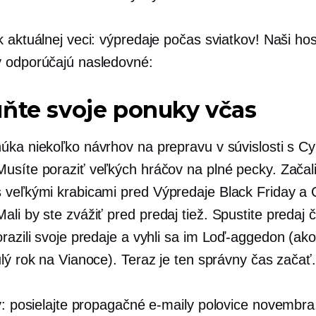
 aktuálnej veci: výpredaje počas sviatkov! Naši host
 odporúčajú nasledovné:
ňte svoje ponuky včas
ka niekoľko návrhov na prepravu v súvislosti s Cybe
usíte poraziť veľkých hráčov na plné pecky. Začal
 veľkými krabicami
pred
Výpredaje Black Friday a Cy
ali by ste zvážiť
pred
predaj tiež. Spustite predaj č
razili svoje predaje a vyhli sa im
Loď-aggedon
(ako
lý rok na Vianoce). Teraz je ten správny čas začať.
y: posielajte propagačné e-maily
polovice novembra