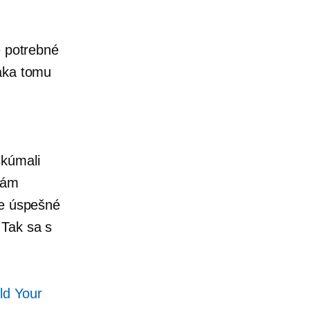
e potrebné
ďaka tomu
u
skúmali
nám
me úspešné
 Tak sa s
ld Your