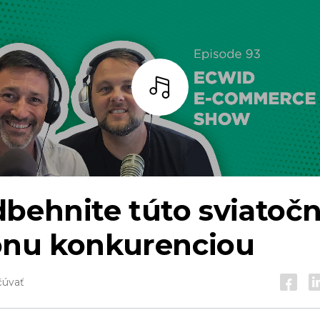
počúvať
behnite túto sviatoč
ónu konkurenciou
čúvať