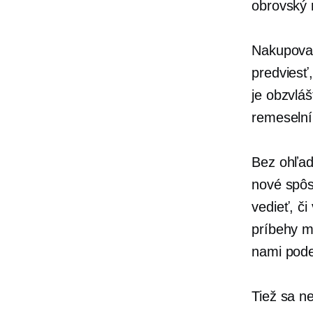
obrovský 
Nakupovan
predviesť
je obzvlá
remeselní
Bez ohľad
nové spôs
vedieť, č
príbehy m
nami pode
Tiež sa n