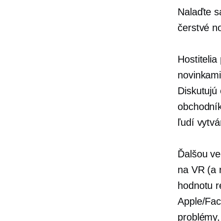
Nalaďte s
čerstvé n
Hostiteli
novinkam
Diskutujú
obchodník
ľudí vytvá
Ďalšou ve
na VR (a 
hodnotu r
Apple/Fac
problémy,