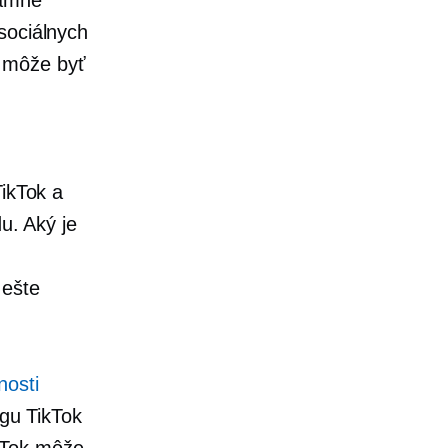
sociálnych
 môže byť
TikTok a
u. Aký je
 ešte
nosti
ógu TikTok
ikTok môže