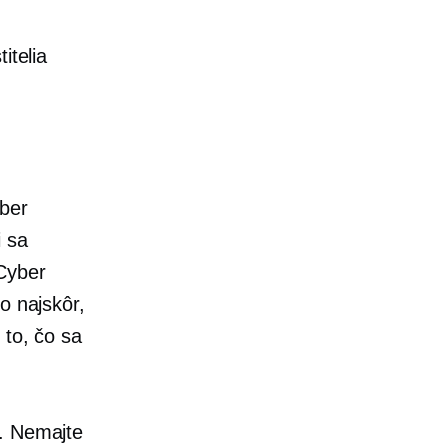
itelia
r ​​
i sa
ber ​​
o najskôr,
 to, čo sa
.
Nemajte