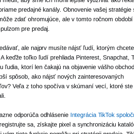
 priame predajné kanály. Obnovenie vašej stratégie 
môže zdať ohromujúce, ale v tomto ročnom období
pulzom pre predaj.
edávať, ale najprv musíte nájsť ľudí, ktorým chcete
 A keďže toľko ľudí prehliada Pinterest, Snapchat, 
tu ľudia, ktorí len čakajú na objavenie vášho obchod
epší spôsob, ako nájsť nových zainteresovaných
ľov? Veľa z toho spočíva v skúmaní vecí, ktoré ste
li.
azne odporúča odhlásenie
Integrácia TikTok spoloč
registrujte sa, získajte pixel a synchronizáciu katal
 či vám tieto funkcie pomôžu pri stratégii predaja. T