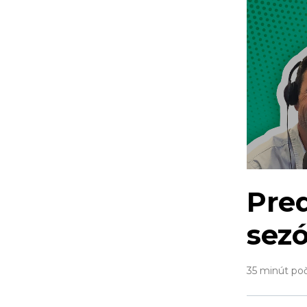
Pred
sez
35 minút po