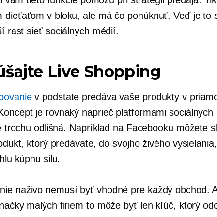
 dieťaťom v bloku, ale má čo ponúknuť. Veď je to 
ší rast
sieť sociálnych médií.
šajte Live Shopping
povanie
v podstate predáva vaše produkty v pria
Koncept je rovnaký naprieč platformami sociálnych 
 je trochu odlišná. Napríklad na Facebooku môžete 
rodukt, ktorý predávate, do svojho živého vysielania
chlu kúpnu silu.
ie naživo nemusí byť vhodné pre každý obchod. A
značky malých firiem to môže byť len kľúč, ktorý o