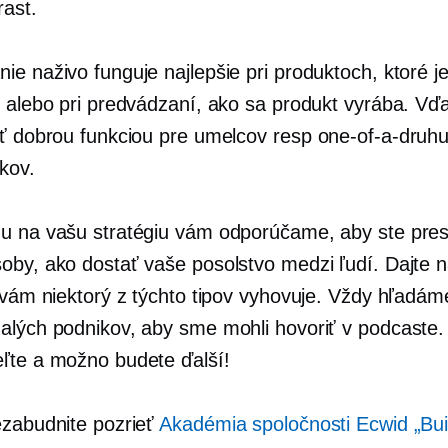
rast.
ie naživo funguje najlepšie pri produktoch, ktoré j
, alebo pri predvádzaní, ako sa produkt vyrába. V
šť dobrou funkciou pre umelcov resp
one-of-a-druh
kov.
u na vašu stratégiu vám odporúčame, aby ste pre
oby, ako dostať vaše posolstvo medzi ľudí. Dajte 
i vám niektorý z týchto tipov vyhovuje. Vždy hľadá
alých podnikov, aby sme mohli hovoriť v podcaste.
ľte a možno budete ďalší!
ezabudnite pozrieť
Akadémia spoločnosti Ecwid „Bui