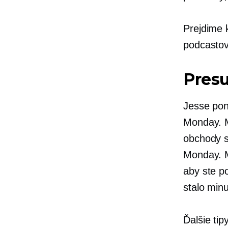
Prejdime k
podcastov
Presu
Jesse ponú
Monday. M
obchody s
Monday. M
aby ste po
stalo minu
Ďalšie tip