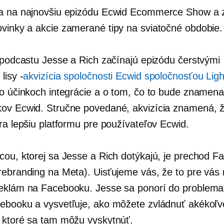
a na najnovšiu epizódu Ecwid Ecommerce Show a z
ovinky a
akcie zamerané
tipy na sviatočné obdobie.
a podcastu Jesse a Rich začínajú epizódu čerstvými
i
lisy -
akvizícia spoločnosti Ecwid spoločnosťou Lig
 o účinkoch integrácie a o tom, čo to bude znamena
ov Ecwid. Stručne povedané, akvizícia znamená, ž
ra lepšiu platformu pre používateľov Ecwid.
cou, ​​ktorej sa Jesse a Rich dotýkajú, je prechod 
rebranding na Meta). Uisťujeme vás, že to pre vás
eklám na Facebooku. Jesse sa ponorí do problema
ebooku a vysvetľuje, ako môžete zvládnuť akékoľv
 ktoré sa tam môžu vyskytnúť.