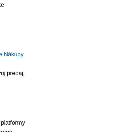
te
e Nákupy
oj predaj,
 platformy
lamné