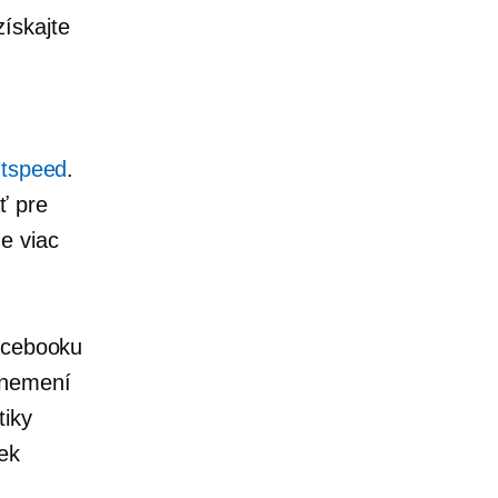
ískajte
htspeed
.
ť pre
e viac
Facebooku
 nemení
tiky
ek