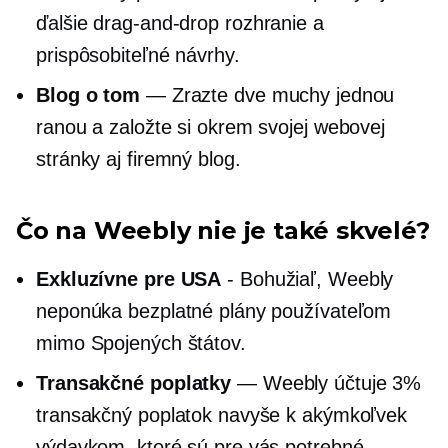
ďalšie
drag-and-drop
rozhranie a
prispôsobiteľné návrhy.
Blog o tom
— Zrazte dve muchy jednou
ranou a založte si okrem svojej webovej
stránky aj firemný blog.
Čo na Weebly nie je také skvelé?
Exkluzívne pre USA
- Bohužiaľ, Weebly
neponúka bezplatné plány používateľom
mimo Spojených štátov.
Transakčné poplatky
— Weebly účtuje 3%
transakčný poplatok navyše k akýmkoľvek
výdavkom, ktoré sú pre vás potrebné