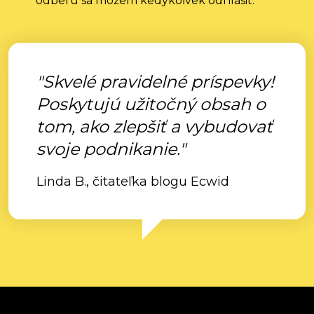
odberu sa môžem kedykoľvek odhlásiť.
"Skvelé pravidelné príspevky!
Poskytujú užitočný obsah o
tom, ako zlepšiť a vybudovať
svoje podnikanie."
Linda B., čitateľka blogu Ecwid