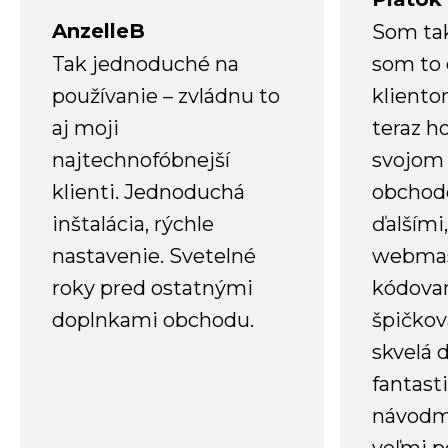
AnzelleB
Som ta
Tak jednoduché na
som to 
používanie – zvládnu to
kliento
aj moji
teraz h
najtechnofóbnejší
svojom
klienti. Jednoduchá
obchode
inštalácia, rýchle
ďalšími
nastavenie. Svetelné
webmas
roky pred ostatnými
kódovan
doplnkami obchodu.
špičkov
skvelá 
fantast
návodm