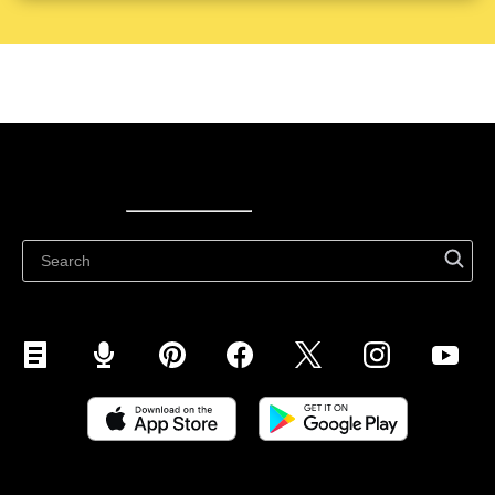
Ecwid
Ecwid
Ecwidi ajaveeb
Abikeskus