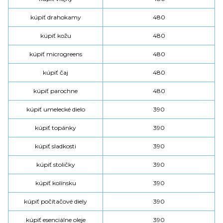
kúpiť drahokamy
480
kúpiť kožu
480
kúpiť microgreens
480
kúpiť čaj
480
kúpiť parochne
480
kúpiť umelecké dielo
390
kúpiť topánky
390
kúpiť sladkosti
390
kúpiť stoličky
390
kúpiť kolínsku
390
kúpiť počítačové diely
390
kúpiť esenciálne oleje
390