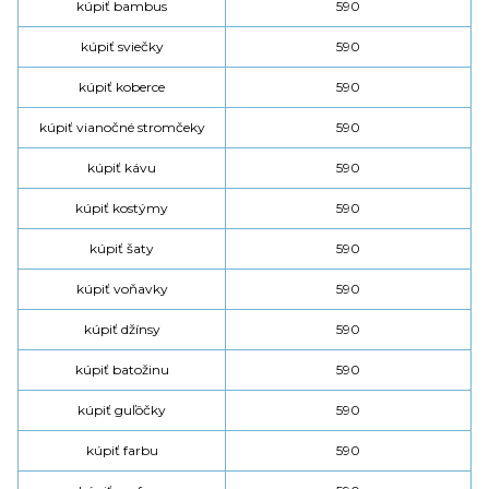
kúpiť bambus
590
kúpiť sviečky
590
kúpiť koberce
590
kúpiť vianočné stromčeky
590
kúpiť kávu
590
kúpiť kostýmy
590
kúpiť šaty
590
kúpiť voňavky
590
kúpiť džínsy
590
kúpiť batožinu
590
kúpiť guľôčky
590
kúpiť farbu
590