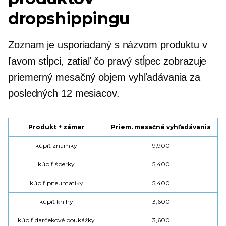
dropshippingu
Zoznam je usporiadaný s názvom produktu v
ľavom stĺpci, zatiaľ čo pravý stĺpec zobrazuje
priemerný mesačný objem vyhľadávania za
posledných 12 mesiacov.
Produkt + zámer
Priem. mesačné vyhľadávania
kúpiť známky
9,900
kúpiť šperky
5,400
kúpiť pneumatiky
5,400
kúpiť knihy
3,600
kúpiť darčekové poukážky
3,600