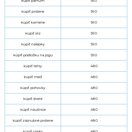
kúpiť parfum
590
kúpiť prstene
590
kúpiť kamene
590
kúpiť sliz
590
kúpiť nálepky
590
kúpiť podložku na jogu
590
kúpiť tehly
480
kúpiť meď
480
kúpiť pohovky
480
kúpiť dvere
480
kúpiť náušnice
480
kúpiť zásnubné prstene
480
kúpiť vlajky
480