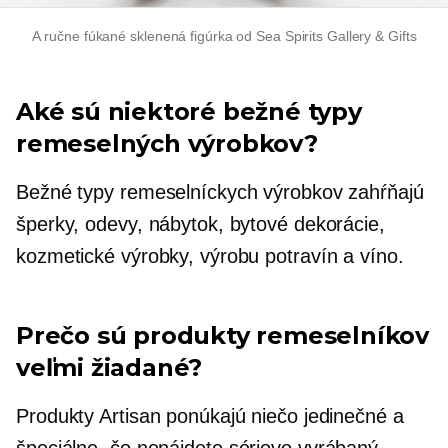
A
ručne fúkané
sklenená figúrka od Sea Spirits Gallery & Gifts
Aké sú niektoré bežné typy
remeselných výrobkov?
Bežné typy remeselníckych výrobkov zahŕňajú
šperky, odevy, nábytok, bytové dekorácie,
kozmetické výrobky, výrobu potravín a víno.
Prečo sú produkty remeselníkov
veľmi žiadané?
Produkty Artisan ponúkajú niečo jedinečné a
špeciálne, čo nenájdete
sériovo vyrábaný