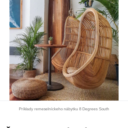
Príklady remeselníckeho nábytku 8 Degrees South