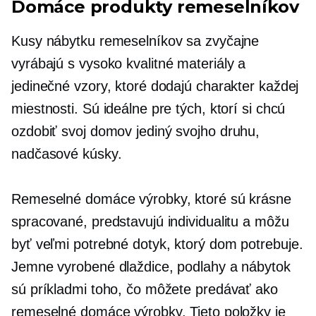
Domáce produkty remeselníkov
Kusy nábytku remeselníkov sa zvyčajne
vyrábajú s
vysoko kvalitné
materiály a
jedinečné vzory, ktoré dodajú charakter každej
miestnosti. Sú ideálne pre tých, ktorí si chcú
ozdobiť svoj domov
jediný svojho druhu,
nadčasové kúsky.
Remeselné domáce výrobky, ktoré sú krásne
spracované, predstavujú individualitu a môžu
byť
veľmi potrebné
dotyk, ktorý dom potrebuje.
Jemne vyrobené dlaždice, podlahy a nábytok
sú príkladmi toho, čo môžete predávať ako
remeselné domáce výrobky. Tieto položky je