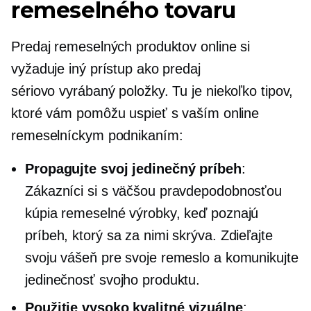
remeselného tovaru
Predaj remeselných produktov online si
vyžaduje iný prístup ako predaj
sériovo vyrábaný
položky. Tu je niekoľko tipov,
ktoré vám pomôžu uspieť s vaším online
remeselníckym podnikaním:
Propagujte svoj jedinečný príbeh
:
Zákazníci si s väčšou pravdepodobnosťou
kúpia remeselné výrobky, keď poznajú
príbeh, ktorý sa za nimi skrýva. Zdieľajte
svoju vášeň pre svoje remeslo a komunikujte
jedinečnosť svojho produktu.
Použitie
vysoko kvalitné
vizuálne
: