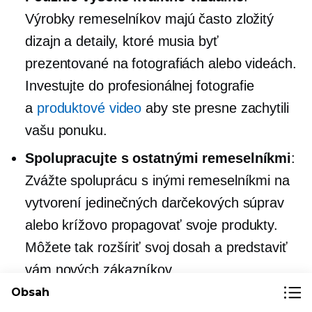
Výrobky remeselníkov majú často zložitý
dizajn a detaily, ktoré musia byť
prezentované na fotografiách alebo videách.
Investujte do profesionálnej fotografie
a
produktové video
aby ste presne zachytili
vašu ponuku.
Spolupracujte s ostatnými remeselníkmi
:
Zvážte spoluprácu s inými remeselníkmi na
vytvorení jedinečných darčekových súprav
alebo
krížovo propagovať
svoje produkty.
Môžete tak rozšíriť svoj dosah a predstaviť
vám nových zákazníkov.
Obsah
Zvýraznite rozdiely
medzi vašimi