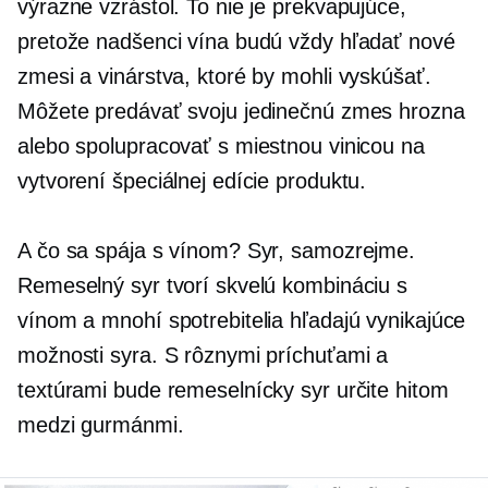
výrazne vzrástol. To nie je prekvapujúce,
pretože nadšenci vína budú vždy hľadať nové
zmesi a vinárstva, ktoré by mohli vyskúšať.
Môžete predávať svoju jedinečnú zmes hrozna
alebo spolupracovať s miestnou vinicou na
vytvorení špeciálnej edície produktu.
A čo sa spája s vínom? Syr, samozrejme.
Remeselný syr tvorí skvelú kombináciu s
vínom a mnohí spotrebitelia hľadajú vynikajúce
možnosti syra. S rôznymi príchuťami a
textúrami bude remeselnícky syr určite hitom
medzi gurmánmi.