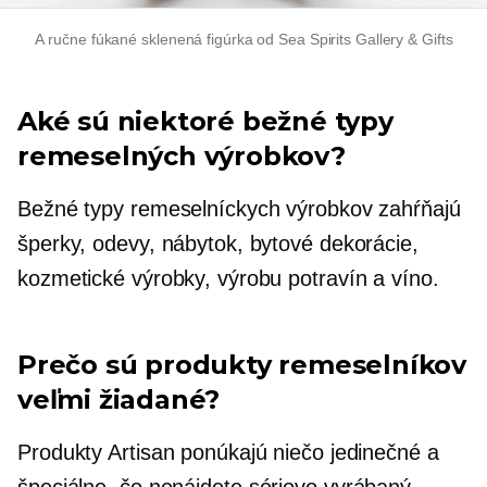
A
ručne fúkané
sklenená figúrka od Sea Spirits Gallery & Gifts
Aké sú niektoré bežné typy
remeselných výrobkov?
Bežné typy remeselníckych výrobkov zahŕňajú
šperky, odevy, nábytok, bytové dekorácie,
kozmetické výrobky, výrobu potravín a víno.
Prečo sú produkty remeselníkov
veľmi žiadané?
Produkty Artisan ponúkajú niečo jedinečné a
špeciálne, čo nenájdete
sériovo vyrábaný