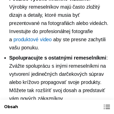
Výrobky remeselníkov majú často zložitý
dizajn a detaily, ktoré musia byť
prezentované na fotografiách alebo videách.
Investujte do profesionálnej fotografie
a
produktové video
aby ste presne zachytili
vašu ponuku.
Spolupracujte s ostatnými remeselníkmi
:
Zvážte spoluprácu s inými remeselníkmi na
vytvorení jedinečných darčekových súprav
alebo
krížovo propagovať
svoje produkty.
Môžete tak rozšíriť svoj dosah a predstaviť
vám nových zákazníkov.
Obsah
Zvýraznite rozdiely
medzi vašimi