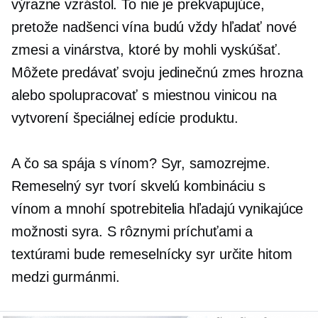
výrazne vzrástol. To nie je prekvapujúce,
pretože nadšenci vína budú vždy hľadať nové
zmesi a vinárstva, ktoré by mohli vyskúšať.
Môžete predávať svoju jedinečnú zmes hrozna
alebo spolupracovať s miestnou vinicou na
vytvorení špeciálnej edície produktu.
A čo sa spája s vínom? Syr, samozrejme.
Remeselný syr tvorí skvelú kombináciu s
vínom a mnohí spotrebitelia hľadajú vynikajúce
možnosti syra. S rôznymi príchuťami a
textúrami bude remeselnícky syr určite hitom
medzi gurmánmi.