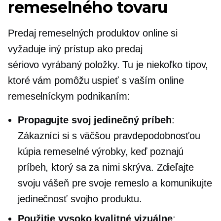
remeselného tovaru
Predaj remeselných produktov online si
vyžaduje iný prístup ako predaj
sériovo vyrábaný
položky. Tu je niekoľko tipov,
ktoré vám pomôžu uspieť s vaším online
remeselníckym podnikaním:
Propagujte svoj jedinečný príbeh
:
Zákazníci si s väčšou pravdepodobnosťou
kúpia remeselné výrobky, keď poznajú
príbeh, ktorý sa za nimi skrýva. Zdieľajte
svoju vášeň pre svoje remeslo a komunikujte
jedinečnosť svojho produktu.
Použitie
vysoko kvalitné
vizuálne
: