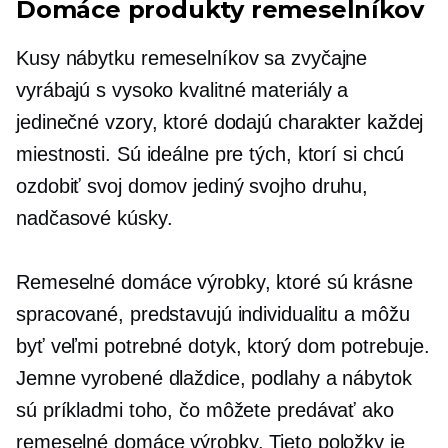
Domáce produkty remeselníkov
Kusy nábytku remeselníkov sa zvyčajne
vyrábajú s
vysoko kvalitné
materiály a
jedinečné vzory, ktoré dodajú charakter každej
miestnosti. Sú ideálne pre tých, ktorí si chcú
ozdobiť svoj domov
jediný svojho druhu,
nadčasové kúsky.
Remeselné domáce výrobky, ktoré sú krásne
spracované, predstavujú individualitu a môžu
byť
veľmi potrebné
dotyk, ktorý dom potrebuje.
Jemne vyrobené dlaždice, podlahy a nábytok
sú príkladmi toho, čo môžete predávať ako
remeselné domáce výrobky. Tieto položky je