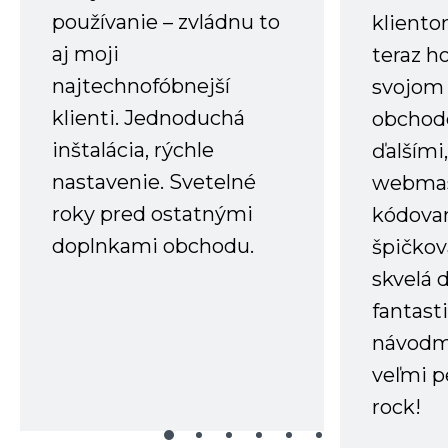
používanie – zvládnu to
kliento
aj moji
teraz h
najtechnofóbnejší
svojom
klienti. Jednoduchá
obchode
inštalácia, rýchle
ďalšími
nastavenie. Svetelné
webmas
roky pred ostatnými
kódovan
doplnkami obchodu.
špičkov
skvelá 
fantast
návodm
veľmi p
rock!