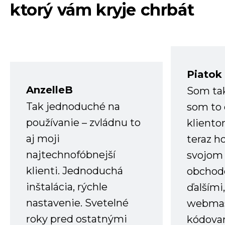
ktorý vám kryje chrbát
Piatok
AnzelleB
Som ta
Tak jednoduché na
som to 
používanie – zvládnu to
kliento
aj moji
teraz h
najtechnofóbnejší
svojom
klienti. Jednoduchá
obchode
inštalácia, rýchle
ďalšími
nastavenie. Svetelné
webmas
roky pred ostatnými
kódovan