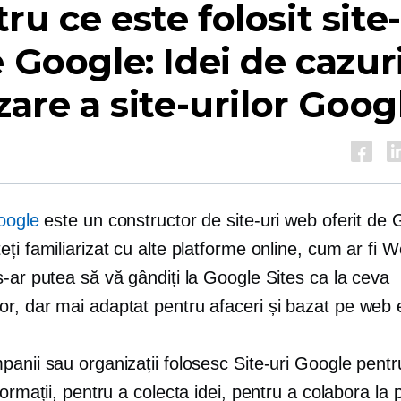
ru ce este folosit site-
e Google: Idei de cazur
izare a site-urilor Goog
oogle
este un constructor de site-uri web oferit de 
ți familiarizat cu alte platforme online, cum ar fi 
-ar putea să vă gândiți la Google Sites ca la ceva
r, dar mai adaptat pentru afaceri și
bazat pe web
e
anii sau organizații folosesc Site-uri Google pentr
formații, pentru a colecta idei, pentru a colabora la p