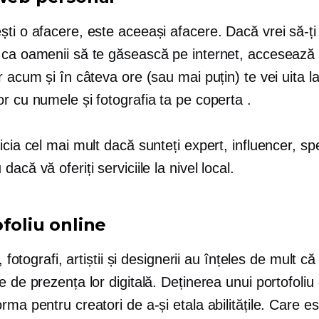
ti o afacere, este aceeași afacere. Dacă vrei să-ți 
 ca oamenii să te găsească pe internet, accesează
r acum și în câteva ore (sau mai puțin) te vei uita la
r cu numele și fotografia ta pe coperta .
icia cel mai mult dacă sunteți expert, influencer, sp
dacă vă oferiți serviciile la nivel local.
foliu online
i, fotografi, artiștii și designerii au înțeles de mult c
e de prezența lor digitală. Deținerea unui portofoliu 
rma pentru creatori de a-și etala abilitățile. Care es