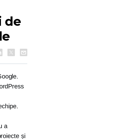
i de
le
Google.
WordPress
chipe.
u a
roiecte și