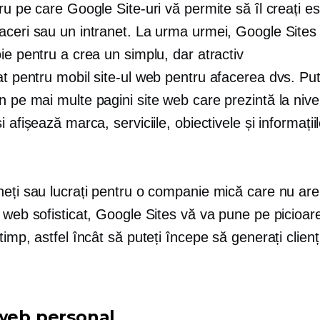
ru pe care Google Site-uri vă permite să îl creați es
aceri sau un intranet. La urma urmei, Google Sites 
ie pentru a crea un simplu, dar atractiv
at pentru mobil
site-ul web pentru afacerea dvs. Put
un
pe mai multe pagini
site web care prezintă
la niv
i afișează marca, serviciile, obiectivele și informații
neți sau lucrați pentru o companie mică care nu are
 web sofisticat, Google Sites vă va pune pe picioare
timp, astfel încât să puteți începe să generați clienț
 web personal