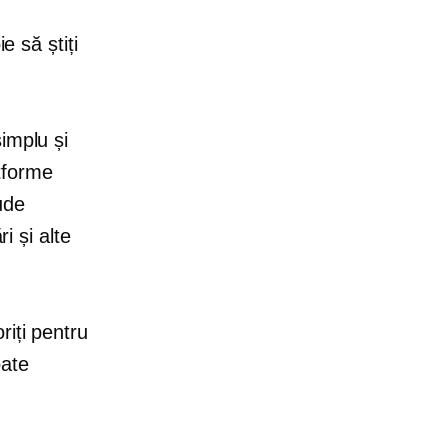
e să știți
implu și
atforme
ude
i și alte
riți pentru
oate