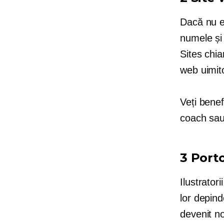
Dacă nu eș
numele și
Sites chia
web uimito
Veți benef
coach sau 
3 Porto
Ilustratori
lor depind
devenit no