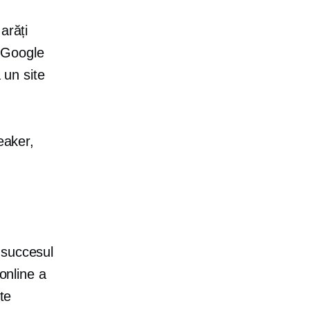
arăți
 Google
 un site
eaker,
ă succesul
online a
te