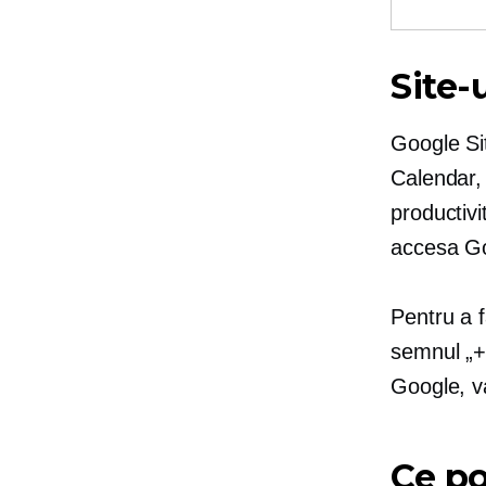
Site-
Google Si
Calendar, 
productivi
accesa Go
Pentru a 
semnul „+
Google, va
Ce po