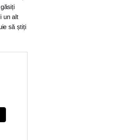
găsiți
 un alt
ie să știți
e