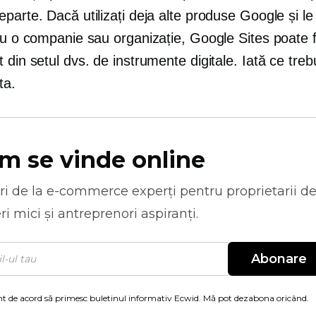
parte. Dacă utilizați deja alte produse Google și le 
ru o companie sau organizație, Google Sites poate fi
 din setul dvs. de instrumente digitale. Iată ce trebu
ta.
m se vinde online
ri de la
e-commerce
experți pentru proprietarii d
ri mici și antreprenori aspiranți.
Abonare
t de acord să primesc buletinul informativ Ecwid. Mă pot dezabona oricând.