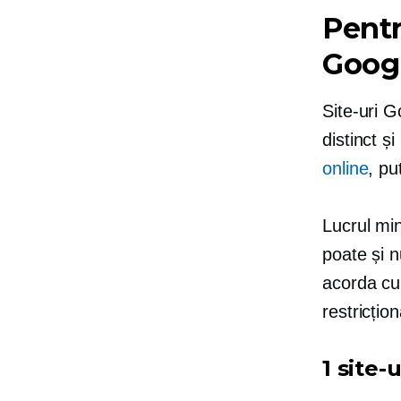
Pentr
Googl
Site-uri G
distinct ș
online
, pu
Lucrul mi
poate și n
acorda cu 
restricțio
1 site-