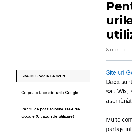
Pent
uril
util
8 min citit
Site-uri G
Site-uri Google Pe scurt
Dacă sunte
sau Wix, s
Ce poate face site-urile Google
asemănăto
Pentru ce pot fi folosite site-urile
Google (6 cazuri de utilizare)
Multe comp
partaja in