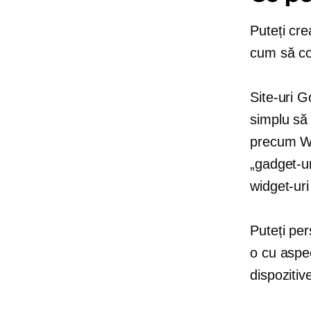
Puteți cre
cum să cod
Site-uri 
simplu să 
precum Wo
„gadget-ur
widget-uri
Puteți per
o
cu aspe
dispozitiv