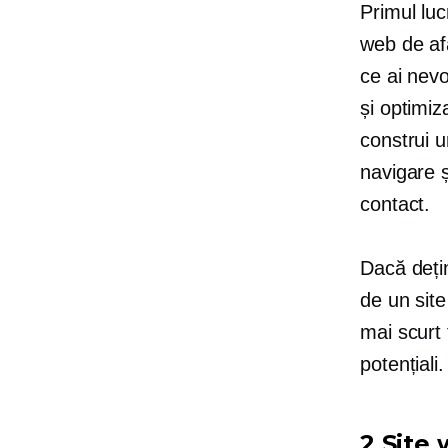
Primul luc
web de af
ce ai nevo
și
optimiz
construi 
navigare ș
contact.
Dacă deți
de un site
mai scurt 
potențiali.
2 Site