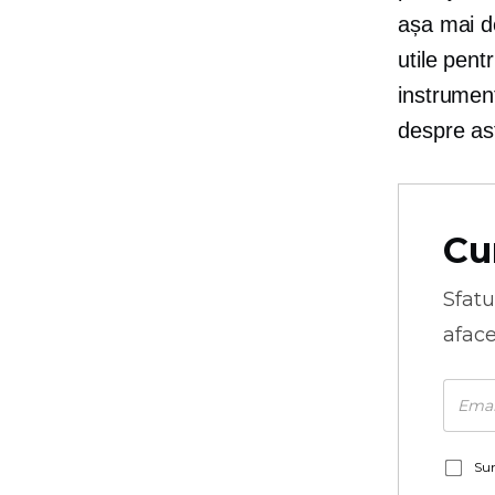
așa mai de
utile pent
instrument
despre as
Cu
Sfatu
aface
Sun