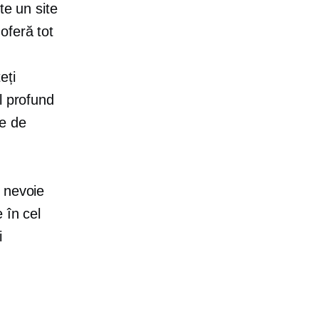
te un site
oferă tot
eți
el profund
le de
 nevoie
 în cel
i