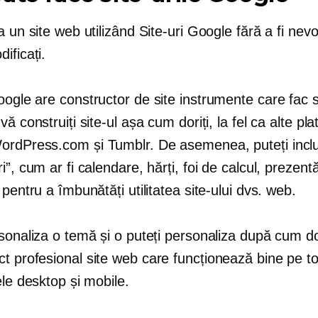
a un site web utilizând Site-uri Google fără a fi nevoi
ificați.
Google are
constructor de site
instrumente care fac s
vă construiți site-ul așa cum doriți, la fel ca alte pl
rdPress.com și Tumblr. De asemenea, puteți incl
i”, cum ar fi calendare, hărți, foi de calcul, prezentăr
 pentru a îmbunătăți utilitatea site-ului dvs. web.
sonaliza o temă și o puteți personaliza după cum do
ct profesional
site web care funcționează bine pe t
ele desktop și mobile.