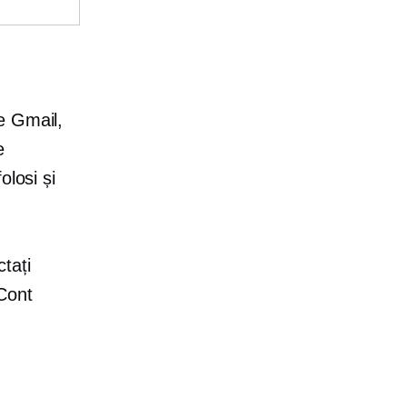
e Gmail,
e
olosi și
ctați
Cont