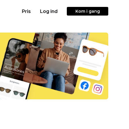
Pris
Log ind
Kom i gang