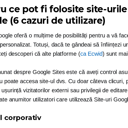
u ce pot fi folosite site-urile
e (6 cazuri de utilizare)
oogle oferă o mulțime de posibilități pentru a vă face
i personalizat. Totuși, dacă te gândeai să înființezi 
teți descoperi că alte platforme (
ca Ecwid
) sunt mai 
nunat despre Google Sites este că aveți control asu
u poate accesa site-ul dvs. Cu doar câteva clicuri, p
ușurință vizitatorilor externi sau privilegii de editare
nate anumitor utilizatori care utilizează Site-uri Goog
ul corporativ