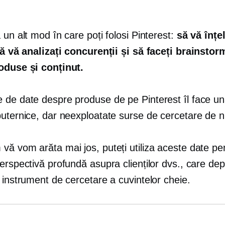
 un alt mod în care poți folosi Pinterest:
să vă înțe
 să vă analizați concurenții și să faceți brainstor
oduse și conținut.
 de date despre produse de pe Pinterest îl face un
puternice, dar neexploatate surse de cercetare de n
vă vom arăta mai jos, puteți utiliza aceste date pe
erspectivă profundă asupra clienților dvs., care de
 instrument de cercetare a cuvintelor cheie.