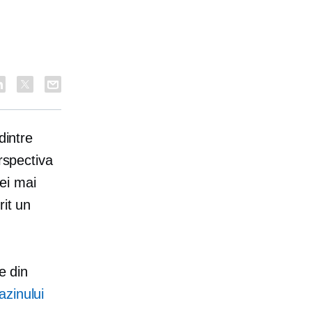
dintre
rspectiva
cei mai
it un
e din
zinului