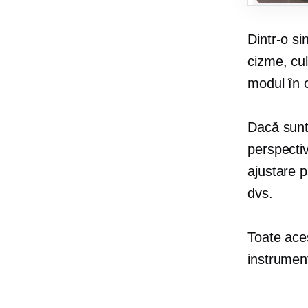
Dintr-o si
cizme, cul
modul în c
Dacă sunt
perspectiv
ajustare p
dvs.
Toate aces
instrument