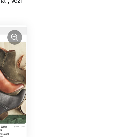
ă”, vezi