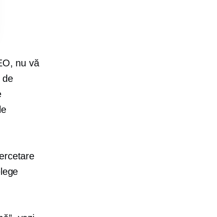
SEO, nu vă
, de
e
le
ercetare
elege