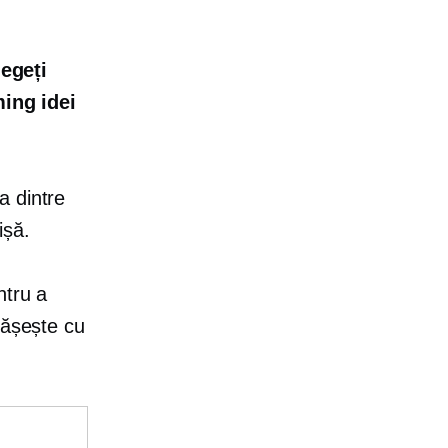
legeți
ming idei
a dintre
ișă.
ntru a
pășește cu