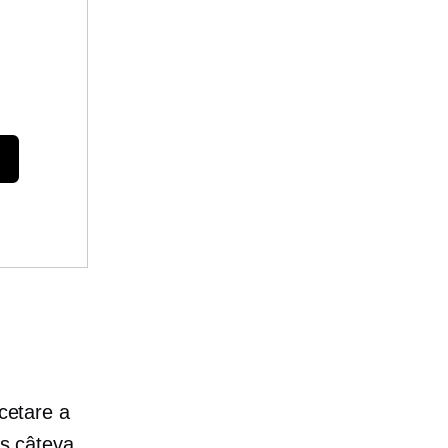
e
rcetare a
us câteva