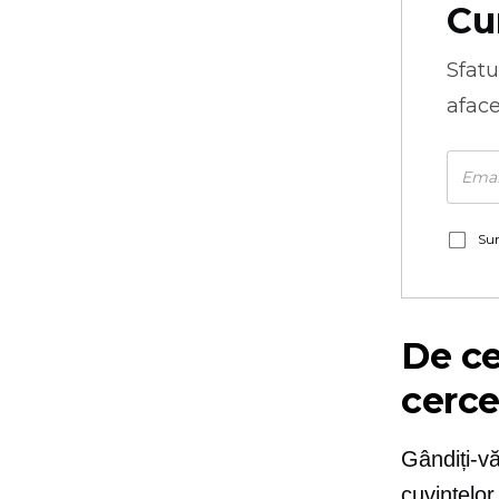
Cu
Sfatu
aface
Sun
De ce
cerce
Gândiți-vă
cuvintelor