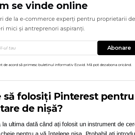
m se vinde online
ri de la
e-commerce
experți pentru proprietarii d
ri mici și antreprenori aspiranți.
Abonare
t de acord să primesc buletinul informativ Ecwid. Mă pot dezabona oricând.
 să folosiți Pinterest pentru
tare de nișă?
 la ultima dată când ați folosit un instrument de ce
 cheie pentru a vă înțelege nișa. Probabil ați introd