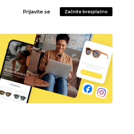
Prijavite se
Začnite brezplačno