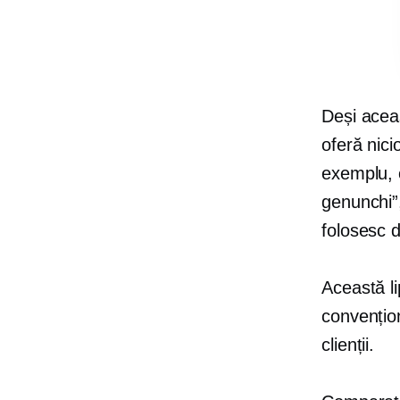
Deși acea
oferă nici
exemplu, c
genunchi”,
folosesc de
Această l
convențion
clienții.