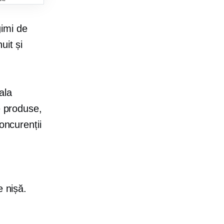
gimi de
uit și
ala
e produse,
oncurenții
e nișă.