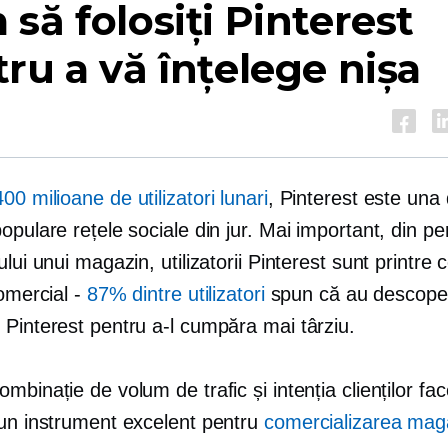
să folosiți Pinterest
ru a vă înțelege nișa
400 milioane de utilizatori lunari
, Pinterest este una 
opulare rețele sociale din jur. Mai important, din pe
ului unui magazin, utilizatorii Pinterest sunt printre 
comercial -
87% dintre utilizatori
spun că au descoper
 Pinterest pentru a-l cumpăra mai târziu.
mbinație de volum de trafic și intenția clienților fac
 un instrument excelent pentru
comercializarea maga