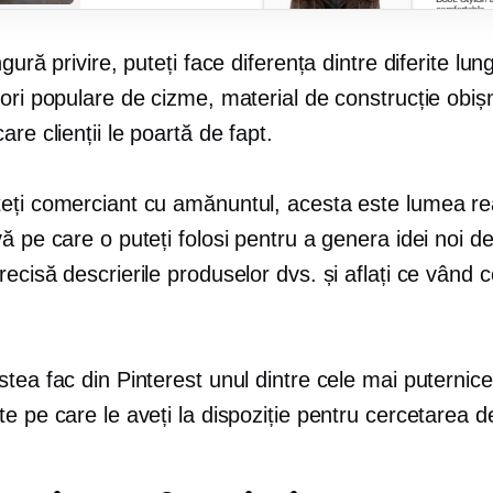
ngură privire, puteți face diferența dintre diferite lun
ori populare de cizme, material de construcție obișn
are clienții le poartă de fapt.
eți comerciant cu amănuntul, acesta este
lumea re
ă pe care o puteți folosi pentru a genera idei noi d
recisă
descrierile produselor dvs. și aflați ce vând c
tea fac din Pinterest unul dintre cele mai puternice
e pe care le aveți la dispoziție pentru cercetarea d