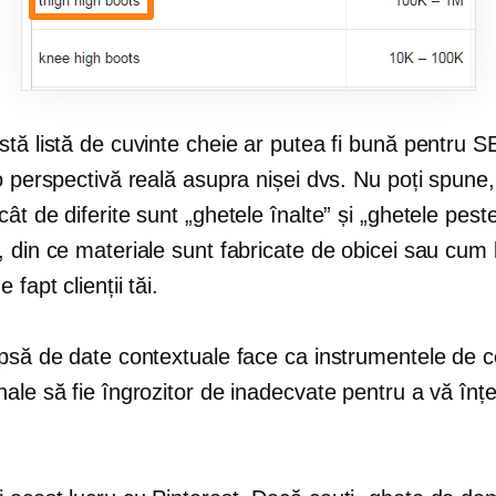
stă listă de cuvinte cheie ar putea fi bună pentru 
o perspectivă reală asupra nișei dvs. Nu poți spune
ât de diferite sunt „ghetele înalte” și „ghetele pest
 din ce materiale sunt fabricate de obicei sau cum 
 fapt clienții tăi.
ipsă de date contextuale face ca instrumentele de c
ale să fie îngrozitor de inadecvate pentru a vă înț