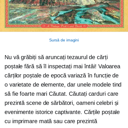
Sursă de imagini
Nu vă grăbiți să aruncați tezaurul de cărți
poștale fără să îl inspectați mai întâi! Valoarea
cărților poștale de epocă variază în funcție de
o varietate de elemente, dar unele modele tind
să fie foarte mari
Căutat.
Căutați carduri care
prezintă scene de sărbători, oameni celebri și
evenimente istorice captivante. Cărțile poștale
cu imprimare mată sau care prezintă