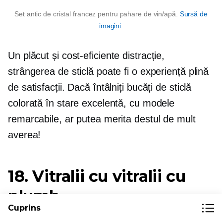
Set antic de cristal francez pentru pahare de vin/apă.
Sursă de
imagini
.
Un plăcut și
cost-eficiente
distracție,
strângerea de sticlă poate fi o experiență plină
de satisfacții. Dacă întâlniți bucăți de sticlă
colorată în stare excelentă, cu modele
remarcabile, ar putea merita destul de mult
averea!
18. Vitralii cu vitralii cu
plumb
Cuprins