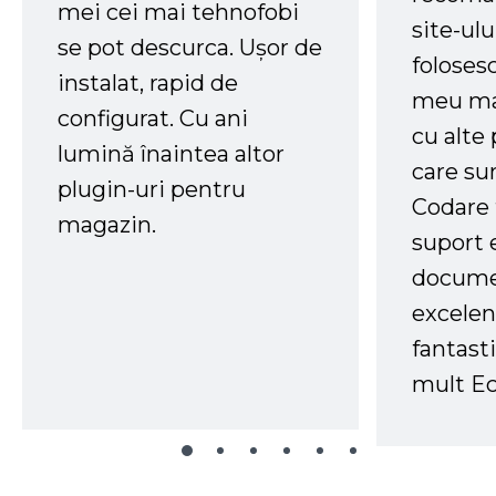
mei cei mai tehnofobi
site-ul
se pot descurca. Ușor de
foloses
instalat, rapid de
meu ma
configurat. Cu ani
cu alte
lumină înaintea altor
care su
plugin-uri pentru
Codare 
magazin.
suport 
docume
excelen
fantast
mult Ec