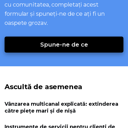
cu comunitatea, completați acest
formular și spuneți-ne de ce ați fi un
oaspete grozav.
Spune-ne de ce
Ascultă de asemenea
Vânzarea multicanal explicată: extinderea
către piețe mari și de nișă
Instrumente de servicii pentru clienți de