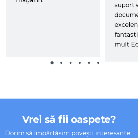
suport 
docume
excelen
fantast
mult Ec
Vrei să fii oaspete?
Dorim să împărtășim povești interesante