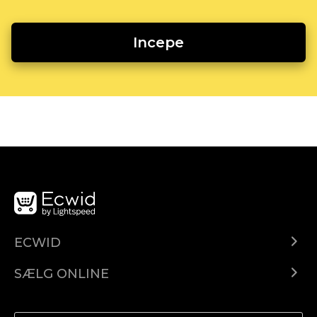
Incepe
ECWID
Ecwid.com
SÆLG ONLINE
Pris
Sælg overalt
Hjælpecenter
Sælg på Facebook