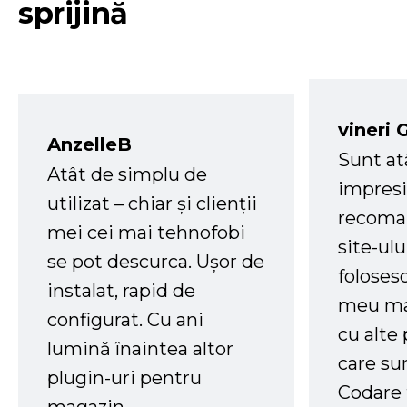
sprijină
vineri 
AnzelleB
Sunt at
Atât de simplu de
impresi
utilizat – chiar și clienții
recoman
mei cei mai tehnofobi
site-ul
se pot descurca. Ușor de
foloses
instalat, rapid de
meu ma
configurat. Cu ani
cu alte
lumină înaintea altor
care su
plugin-uri pentru
Codare 
magazin.