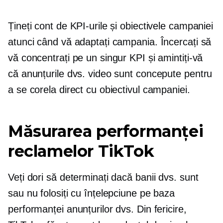
Țineți cont de KPI-urile și obiectivele campaniei
atunci când vă adaptați campania. Încercați să
vă concentrați pe un singur KPI și amintiți-vă
că anunțurile dvs. video sunt concepute pentru
a se corela direct cu obiectivul campaniei.
Măsurarea performanței
reclamelor TikTok
Veți dori să determinați dacă banii dvs. sunt
sau nu folosiți cu înțelepciune pe baza
performanței anunțurilor dvs. Din fericire,