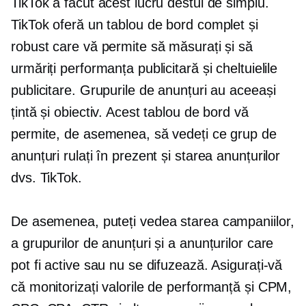
TikTok a făcut acest lucru destul de simplu.
TikTok oferă un tablou de bord complet și
robust care vă permite să măsurați și să
urmăriți performanța publicitară și cheltuielile
publicitare. Grupurile de anunțuri au aceeași
țintă și obiectiv. Acest tablou de bord vă
permite, de asemenea, să vedeți ce grup de
anunțuri rulați în prezent și starea anunțurilor
dvs. TikTok.
De asemenea, puteți vedea starea campaniilor,
a grupurilor de anunțuri și a anunțurilor care
pot fi active sau nu se difuzează. Asigurați-vă
că monitorizați valorile de performanță și CPM,