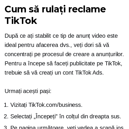
Cum să rulați reclame
TikTok
După ce ați stabilit ce tip de anunț video este
ideal pentru afacerea dvs., veți dori să vă
concentrați pe procesul de creare a anunțurilor.
Pentru a începe să faceți publicitate pe TikTok,
trebuie să vă creați un cont TikTok Ads.
Urmați acești pași:
Vizitați TikTok.com/business.
Selectați „Începeți” în colțul din dreapta sus.
Pe pagina următoare, veți vedea a
scapă jos