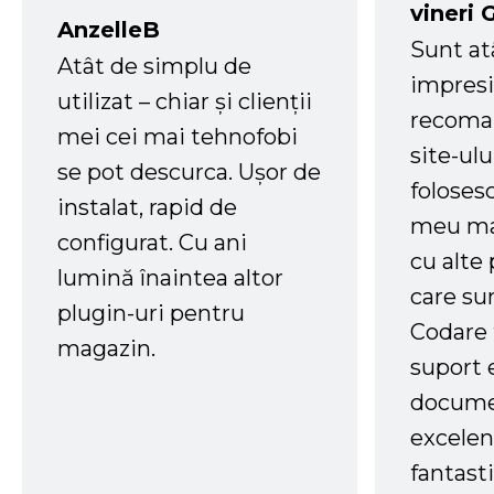
vineri 
AnzelleB
Sunt at
Atât de simplu de
impresi
utilizat – chiar și clienții
recoman
mei cei mai tehnofobi
site-ul
se pot descurca. Ușor de
foloses
instalat, rapid de
meu ma
configurat. Cu ani
cu alte
lumină înaintea altor
care su
plugin-uri pentru
Codare 
magazin.
suport 
docume
excelen
fantast