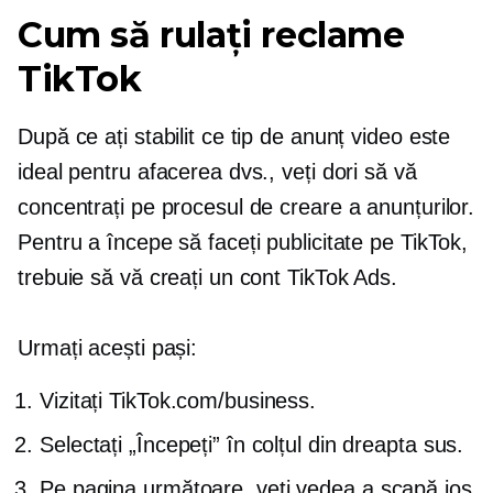
Cum să rulați reclame
TikTok
După ce ați stabilit ce tip de anunț video este
ideal pentru afacerea dvs., veți dori să vă
concentrați pe procesul de creare a anunțurilor.
Pentru a începe să faceți publicitate pe TikTok,
trebuie să vă creați un cont TikTok Ads.
Urmați acești pași:
Vizitați TikTok.com/business.
Selectați „Începeți” în colțul din dreapta sus.
Pe pagina următoare, veți vedea a
scapă jos