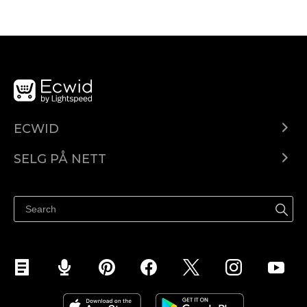
ECWID
Ecwid.com
SELG PÅ NETT
Pris
Selg hvor som helst
Hjelpesenter
Selg på Facebook
Selg på Instagram