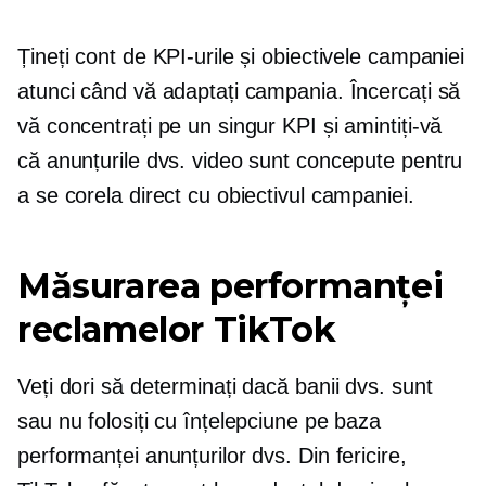
Țineți cont de KPI-urile și obiectivele campaniei
atunci când vă adaptați campania. Încercați să
vă concentrați pe un singur KPI și amintiți-vă
că anunțurile dvs. video sunt concepute pentru
a se corela direct cu obiectivul campaniei.
Măsurarea performanței
reclamelor TikTok
Veți dori să determinați dacă banii dvs. sunt
sau nu folosiți cu înțelepciune pe baza
performanței anunțurilor dvs. Din fericire,