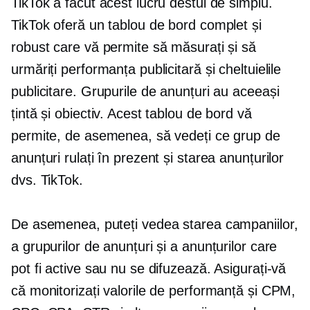
TikTok a făcut acest lucru destul de simplu.
TikTok oferă un tablou de bord complet și
robust care vă permite să măsurați și să
urmăriți performanța publicitară și cheltuielile
publicitare. Grupurile de anunțuri au aceeași
țintă și obiectiv. Acest tablou de bord vă
permite, de asemenea, să vedeți ce grup de
anunțuri rulați în prezent și starea anunțurilor
dvs. TikTok.
De asemenea, puteți vedea starea campaniilor,
a grupurilor de anunțuri și a anunțurilor care
pot fi active sau nu se difuzează. Asigurați-vă
că monitorizați valorile de performanță și CPM,