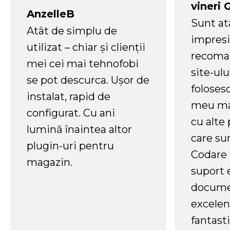
vineri 
AnzelleB
Sunt at
Atât de simplu de
impresi
utilizat – chiar și clienții
recoman
mei cei mai tehnofobi
site-ul
se pot descurca. Ușor de
foloses
instalat, rapid de
meu ma
configurat. Cu ani
cu alte
lumină înaintea altor
care su
plugin-uri pentru
Codare 
magazin.
suport 
docume
excelen
fantast