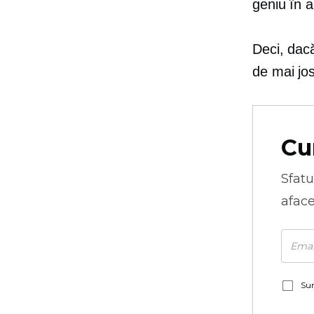
geniu în a
Deci, dac
de mai jos
Cu
Sfatu
aface
Sun