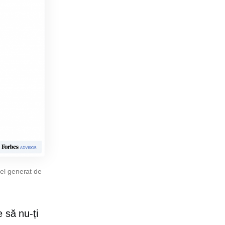
cel generat de
 să nu-ți