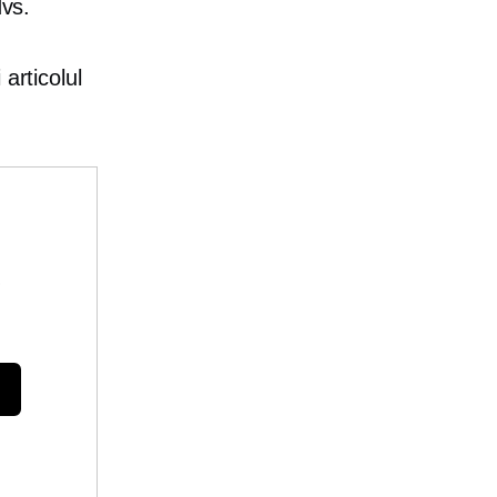
dvs.
 articolul
e