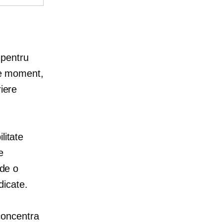
 pentru
ice moment,
riere
litate
e
 de o
dicate.
 concentra