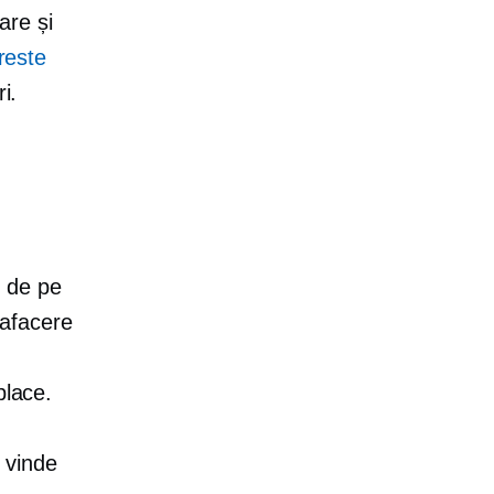
are și
reste
i.
u de pe
 afacere
place.
i vinde