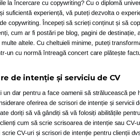
ățile la încercare cu copywriting? Cu o diplomă unive
și suficientă experiență, vă puteți dezvolta o experi
de copywriting. Începeți să scrieți conținut și să cop
enți, cum ar fi postări pe blog, pagini de destinație, a
i multe altele. Cu cheltuieli minime, puteți transfor
într-un
cu normă întreagă
concert care plătește factu
re de intenție și serviciu de CV
i un dar pentru a face oamenii să strălucească pe h
onsiderare oferirea de scrisori de intenție și servicii 
e doriți să vă gândiți să vă folosiți abilitățile pentru
clienți cum să scrie scrisoarea de intenție sau CV-u
 scrie CV-uri și scrisori de intenție pentru clienții dv