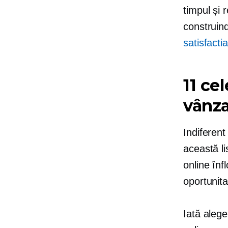
timpul și 
construind
satisfactia
11 ce
vânza
Indiferent
această li
online înf
oportunita
Iată alege