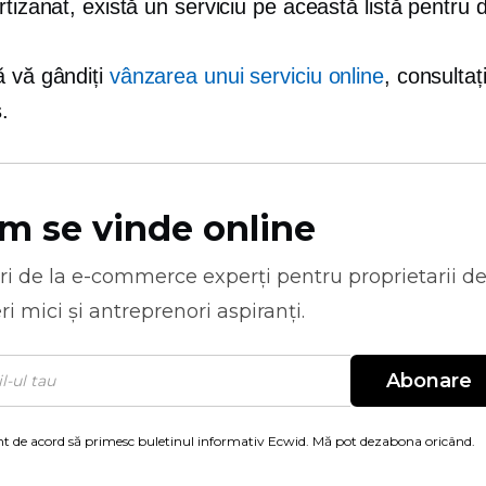
rtizanat, există un serviciu pe această listă pentru 
ă vă gândiți
vânzarea unui serviciu online
, consultați
.
m se vinde online
ri de la
e-commerce
experți pentru proprietarii d
ri mici și antreprenori aspiranți.
Abonare
t de acord să primesc buletinul informativ Ecwid. Mă pot dezabona oricând.