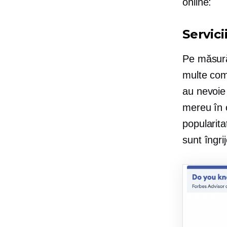
online:
Servici
Pe măsură
multe comp
au nevoie 
mereu în 
popularita
sunt îngri