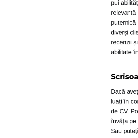
pui abilit
relevantă 
puternică 
diverși cli
recenzii ș
abilitate 
Scrisoa
Dacă aveț
luați în c
de CV. Poat
învăța pe 
Sau puteți