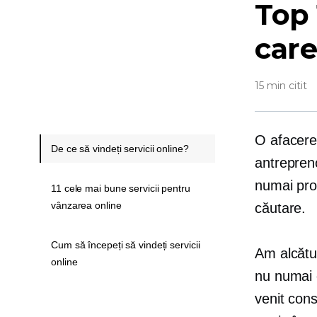
Top 
care
15 min citit
O afacere 
De ce să vindeți servicii online?
antrepreno
numai pro
11 cele mai bune servicii pentru
vânzarea online
căutare.
Cum să începeți să vindeți servicii
Am alcătui
online
nu numai c
venit cons