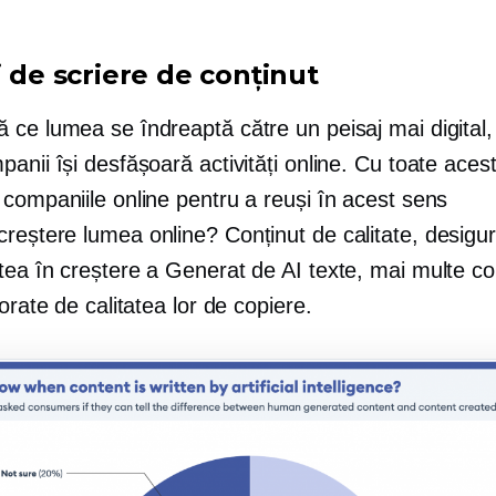
i de scriere de conținut
 ce lumea se îndreaptă către un peisaj mai digital,
anii își desfășoară activități online. Cu toate aces
companiile online pentru a reuși în acest sens
creștere
lumea online? Conținut de calitate, desigur
tea în creștere a
Generat de AI
texte, mai multe c
jorate de calitatea lor de copiere.