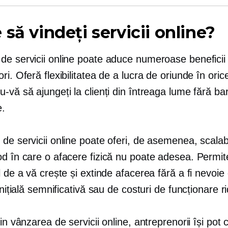
 să vindeți servicii online?
de servicii online poate aduce numeroase beneficii
ri. Oferă flexibilitatea de a lucra de oriunde în or
-vă să ajungeți la clienți din întreaga lume fără ba
e.
de servicii online poate oferi, de asemenea, scalabi
od în care o afacere fizică nu poate adesea. Permit
l de a vă crește și extinde afacerea fără a fi nevoie
 inițială semnificativă sau de costuri de funcționare ri
rin vânzarea de servicii online, antreprenorii își pot