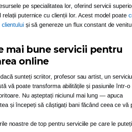
resursele pe specialitatea lor, oferind servicii superio
 relații puternice cu clienții lor. Acest model poate
c
 clientului
și să genereze un flux constant de venitur
le mai bune servicii pentru
rea online
 dacă sunteți scriitor, profesor sau artist, un servici
stă vă poate transforma abilitățile și pasiunile într-o
loritoare. Nu așteptați niciunul
mai lung — apuca
tea și începeți să câștigați bani făcând ceea ce vă 
rile noastre de top pentru serviciile pe care le puteț