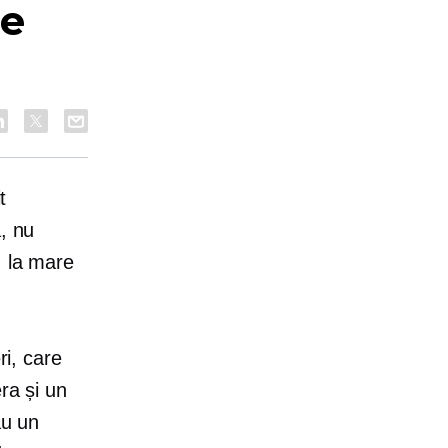
pe
t
, nu
, la mare
ri, care
ra și un
au un