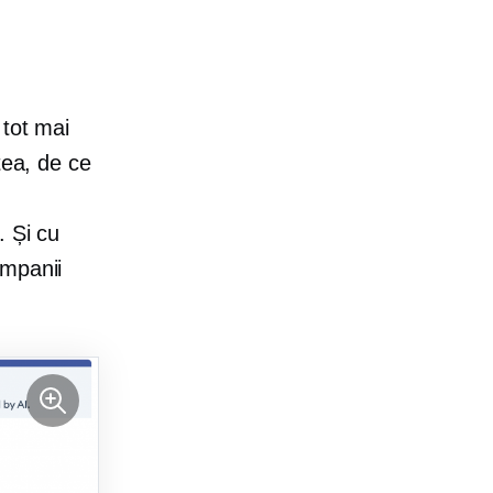
 tot mai
tea, de ce
. Și cu
ompanii