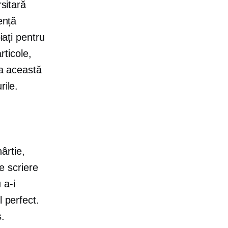
rsitară
ență
iați pentru
rticole,
ma această
rile.
ârtie,
de scriere
 a-i
l perfect.
s.