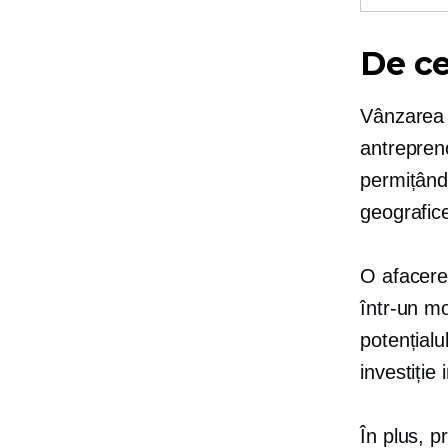
De ce
Vânzarea 
antrepreno
permițându
geografic
O afacere 
într-un m
potențialu
investiție
În plus, p