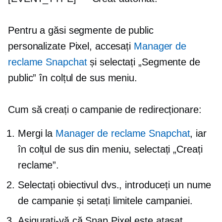
Pentru a găsi segmente de public
personalizate Pixel, accesați
Manager de
reclame Snapchat
și selectați „Segmente de
public” în
colțul de sus
meniu.
Cum să creați o campanie de redirecționare:
Mergi la
Manager de reclame Snapchat
, iar
în
colțul de sus
din meniu, selectați „Creați
reclame”.
Selectați obiectivul dvs., introduceți un nume
de campanie și setați limitele campaniei.
Asigurați-vă că Snap Pixel este atașat.