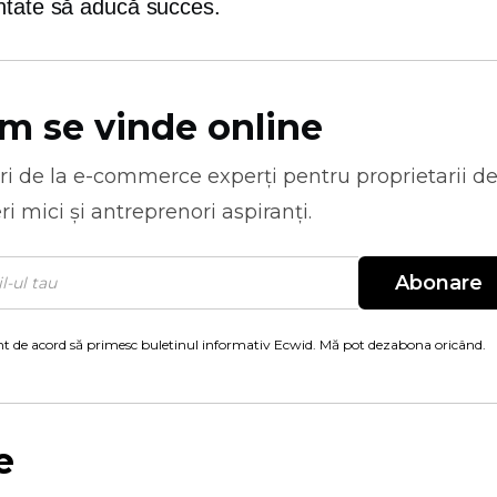
ntate să aducă succes.
m se vinde online
ri de la
e-commerce
experți pentru proprietarii d
ri mici și antreprenori aspiranți.
Abonare
t de acord să primesc buletinul informativ Ecwid. Mă pot dezabona oricând.
e