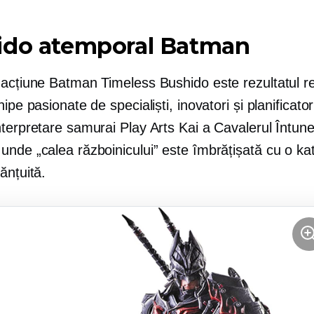
ido atemporal Batman
 acțiune Batman Timeless Bushido este rezultatul r
hipe pasionate de specialiști, inovatori și planificator
terpretare samurai Play Arts Kai a Cavalerul Întunec
nde „calea războinicului” este îmbrățișată cu o ka
ănțuită.