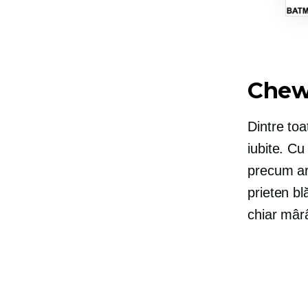
Chew
Dintre toa
iubite. Cu
precum ar
prieten bl
chiar mârâi