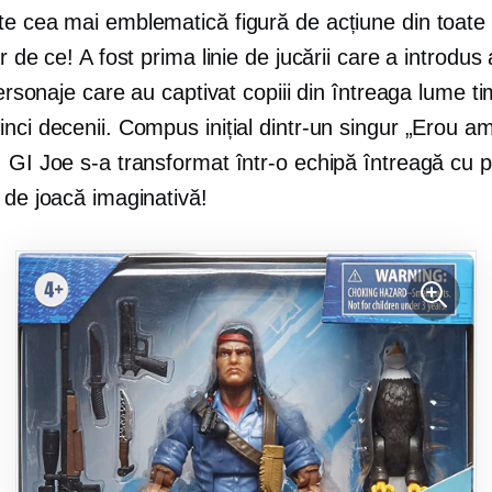
te cea mai emblematică figură de acțiune din toate 
ar de ce! A fost prima linie de jucării care a introdus 
 personaje care au captivat copiii din întreaga lume t
nci decenii. Compus inițial dintr-un singur „Erou a
 GI Joe s-a transformat într-o echipă întreagă cu pos
 de joacă imaginativă!