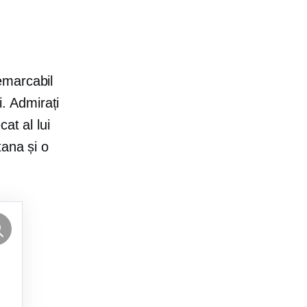
emarcabil
i. Admirați
at al lui
tana și o