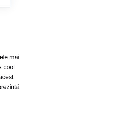
cele mai
s cool
acest
prezintă