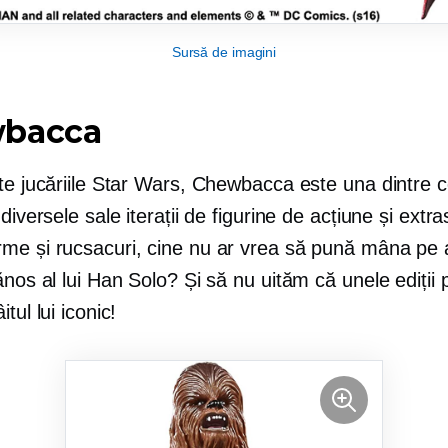
Sursă de imagini
bacca
te jucăriile Star Wars, Chewbacca este una dintre 
 diversele sale iterații de figurine de acțiune și extra
me și rucsacuri, cine nu ar vrea să pună mâna pe 
ănos al lui Han Solo? Și să nu uităm că unele ediții 
tul lui iconic!