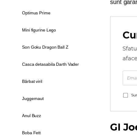
sunt gara
Optimus Prime
Mini figurine Lego
Cu
Son Goku Dragon Ball Z
Sfatu
aface
Casca detasabila Darth Vader
Bărbat viril
Sun
Juggernaut
Anul Buzz
GI Jo
Boba Fett