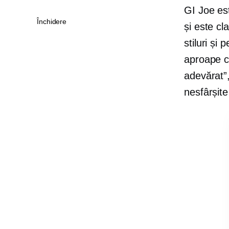
GI Joe es
Închidere
și este cl
stiluri și
aproape ci
adevărat”,
nesfârșite