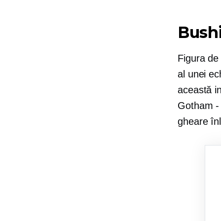
Bush
Figura de
al unei ec
această in
Gotham - u
gheare înl