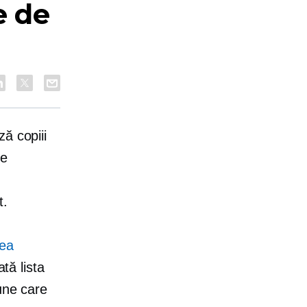
e de
ă copiii
le
t.
ea
Iată lista
une care