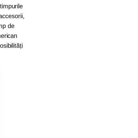
timpurile
accesorii,
imp de
merican
ibilități