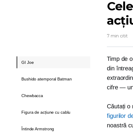
Cele
acți
7 min citit
Timp de o 
GI Joe
din întrea
extraordin
Bushido atemporal Batman
cifre — u
Chewbacca
Căutați o 
Figura de acțiune cu cablu
figurilor 
noastră c
Întinde Armstrong