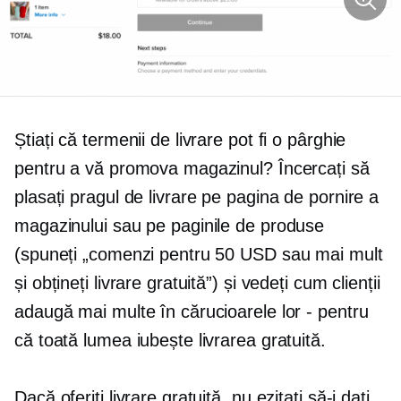
Știați că termenii de livrare pot fi o pârghie
pentru a vă promova magazinul? Încercați să
plasați pragul de livrare pe pagina de pornire a
magazinului sau pe paginile de produse
(spuneți „comenzi pentru 50 USD sau mai mult
și obțineți livrare gratuită”) și vedeți cum clienții
adaugă mai multe în cărucioarele lor - pentru
că toată lumea iubește livrarea gratuită.
Dacă oferiți livrare gratuită, nu ezitați să-i dați