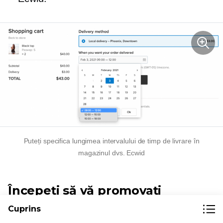
Puteți specifica lungimea intervalului de timp de livrare în
magazinul dvs. Ecwid
Începeți să vă promovați
afacerea la nivel local
Cuprins