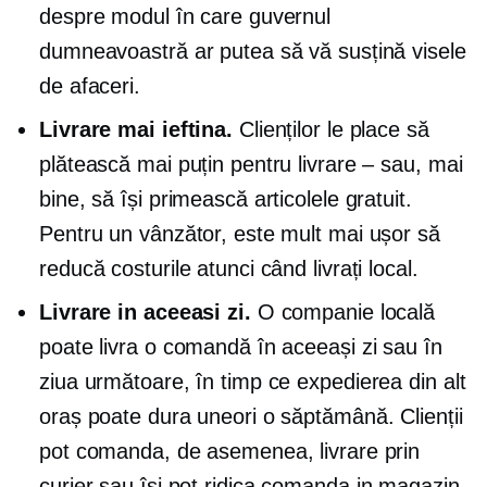
despre modul în care guvernul
dumneavoastră ar putea să vă susțină visele
de afaceri.
Livrare mai ieftina.
Clienților le place să
plătească mai puțin pentru livrare – sau, mai
bine, să își primească articolele gratuit.
Pentru un vânzător, este mult mai ușor să
reducă costurile atunci când livrați local.
Livrare in aceeasi zi.
O companie locală
poate livra o comandă în aceeași zi sau în
ziua următoare, în timp ce expedierea din alt
oraș poate dura uneori o săptămână. Clienții
pot comanda, de asemenea, livrare prin
curier sau își pot ridica comanda
in magazin,