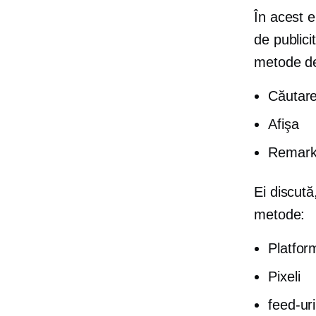
În acest ep
de publici
metode de
Căutar
Afişa
Remark
Ei discută
metode:
Platfor
Pixeli
feed-uri