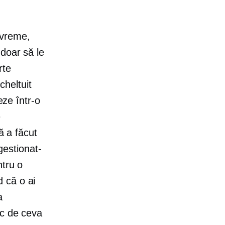
 vreme,
 doar să le
rte
cheltuit
eze într-o
e
ă a făcut
 gestionat-
ntru o
 că o ai
a
oc de ceva