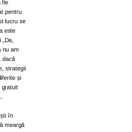
 fie
t pentru
st lucru se
a este
i „Da,
că nu am
ă, dacă
, strategii
ferite și
 gratuit
..
ti în
 să meargă