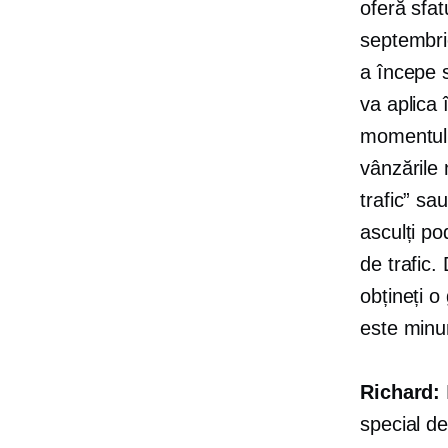
oferă sfat
septembri
a începe s
va aplica 
momentul î
vânzările 
trafic” sa
asculți po
de trafic.
obțineți o
este minu
Richard:
special d