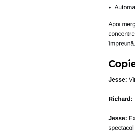
Automat
Apoi merg
concentrez
împreună
Copi
Jesse:
Vin
Richard:
Jesse:
Exc
spectacol 