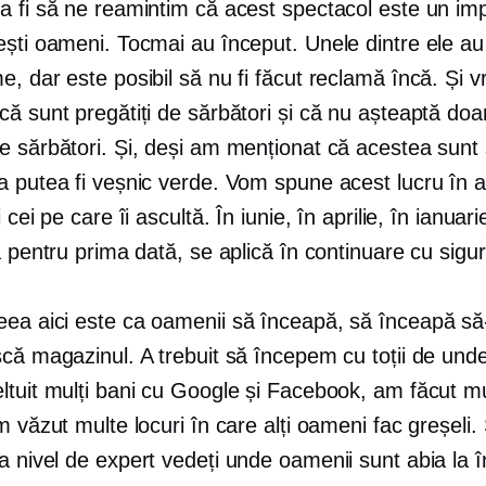
a fi să ne reamintim că acest spectacol este un im
ești oameni. Tocmai au început. Unele dintre ele au
, dar este posibil să nu fi făcut reclamă încă. Și 
ă sunt pregătiți de sărbători și că nu așteaptă doa
e sărbători. Și, deși am menționat că acestea sunt 
a putea fi veșnic verde. Vom spune acest lucru în a
 cei pe care îi ascultă. În iunie, în aprilie, în ianuar
a pentru prima dată, se aplică în continuare cu sigu
eea aici este ca oamenii să înceapă, să înceapă să
scă magazinul. A trebuit să începem cu toții de und
ltuit mulți bani cu Google și Facebook, am făcut m
m văzut multe locuri în care alți oameni fac greșeli.
la nivel de expert
vedeți unde oamenii sunt abia la î