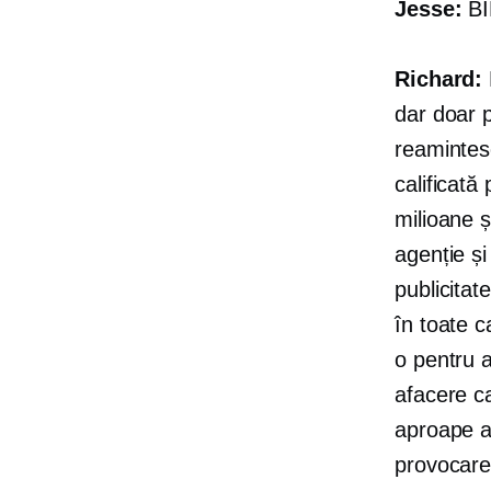
Jesse:
BI
Richard:
dar doar p
reamintesc
calificată
milioane ș
agenție și
publicitat
în toate c
o pentru 
afacere c
aproape a
provocare