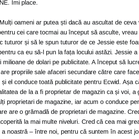
NE. Imi place.
Mulți oameni ar putea ști dacă au ascultat de ceva
entru cei care tocmai au început să asculte, vreau
 tuturor și să le spun tuturor de ce Jessie este foa
 pentru ca eu să-l pun la fața locului astăzi. Jessie a 
i milioane de dolari pe publicitate. A început să lucr
 are propriile sale afaceri secundare către care fac
e și el conduce toată publicitate pentru Ecwid. Așa c
alitatea de la a fi proprietar de magazin ca și voi, a
alți proprietari de magazine, iar acum o conduce pe
are are o grămadă de proprietari de magazine. Cred
coperită la mai multe niveluri. Cred că cea mai gre
 a noastră – între noi, pentru că suntem în acest j