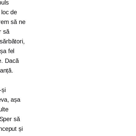
puls
 loc de
vrem să ne
r să
sărbători,
șa fel
ie. Dacă
ranță.
-și
eva, așa
ulte
 Sper să
nceput și