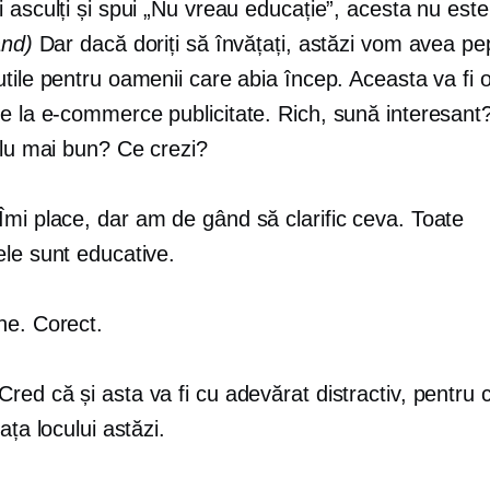
 asculți și spui „Nu vreau educație”, acesta nu est
and)
Dar dacă doriți să învățați, astăzi vom avea pe
tile pentru oamenii care abia încep. Aceasta va fi 
re la
e-commerce
publicitate. Rich, sună interesant
tlu mai bun? Ce crezi?
Îmi place, dar am de gând să clarific ceva. Toate
ele sunt educative.
ne. Corect.
Cred că și asta va fi cu adevărat distractiv, pentru
ața locului astăzi.