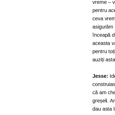
vreme – v
pentru ac
ceva vreme
asigurăm c
înceapă d
aceasta v
pentru toți
auziți ast
Jesse:
Id
construia
că am che
greșeli. A
dau asta