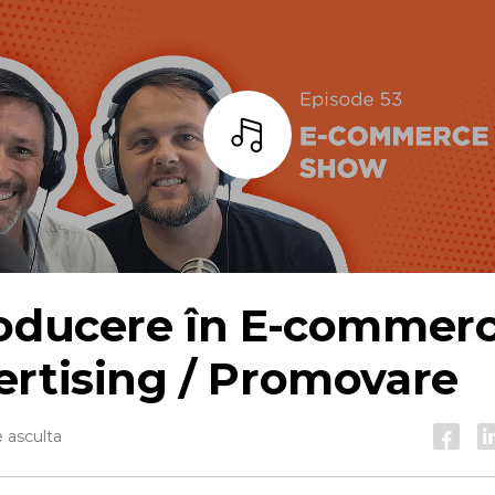
Asculta
oducere în
E-commer
rtising / Promovare
 asculta