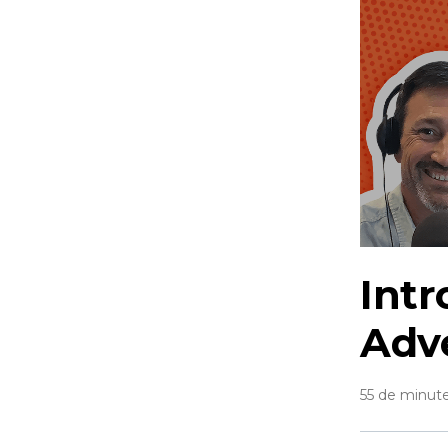
Intr
Adve
55 de minute