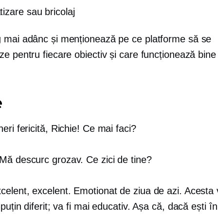
izare sau bricolaj
 mai adânc și menționează pe ce platforme să se
e pentru fiecare obiectiv și care funcționează bine
.
e
eri fericită, Richie! Ce mai faci?
Mă descurc grozav. Ce zici de tine?
elent, excelent. Emotionat de ziua de azi. Acesta v
puțin diferit; va fi mai educativ. Așa că, dacă ești 