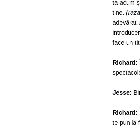
ta acum și
tine.
(raz
adevărat u
introduce
face un ti
Richard:
spectacol
Jesse:
Bi
Richard:
te pun la f