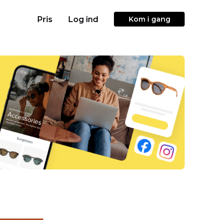
Pris
Log ind
Kom i gang