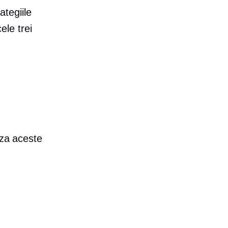
ategiile
ele trei
iza aceste