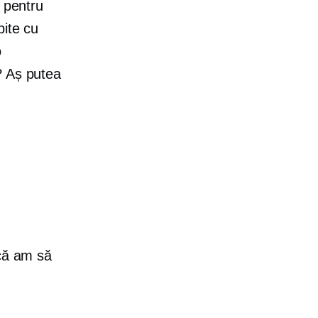
e pentru
pite cu
o
? Aș putea
 că am să