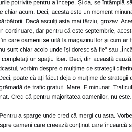
urile potrivite pentru a începe. Și da, se întâmplă să
e chiar acum. Deci, acesta este un moment minuna
ărbătorii. Dacă asculți asta mai târziu, grozav. Ace
în continuare, dar pentru că este septembrie, acest
n care oamenii se uită la magazinul lor și cum ar f
nu sunt chiar acolo unde își doresc să fie” sau „În
u completați un spațiu liber. Deci, din această cauz
dcastul, vorbim despre o mulțime de strategii diferite
 Deci, poate că ați făcut deja o mulțime de strategii di
 grămadă de trafic gratuit. Mare. E minunat. Traficul
nat. Cred că pentru majoritatea oamenilor, nu este.
Pentru a sparge unde cred că mergi cu asta. Vorbeș
espre oameni care creează conținut care încearcă