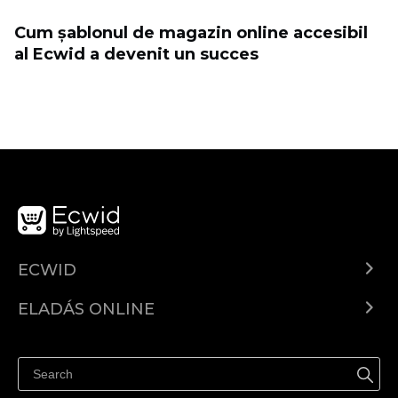
Cum șablonul de magazin online accesibil
al Ecwid a devenit un succes
ECWID
Ecwid.com
ELADÁS ONLINE
Árkalkuláció
Eladni mindenhol
Súgó
Eladás a Facebookon
Eladás Instagramon