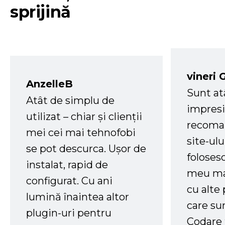
sprijină
vineri 
AnzelleB
Sunt at
Atât de simplu de
impresi
utilizat – chiar și clienții
recoman
mei cei mai tehnofobi
site-ul
se pot descurca. Ușor de
foloses
instalat, rapid de
meu ma
configurat. Cu ani
cu alte
lumină înaintea altor
care su
plugin-uri pentru
Codare 