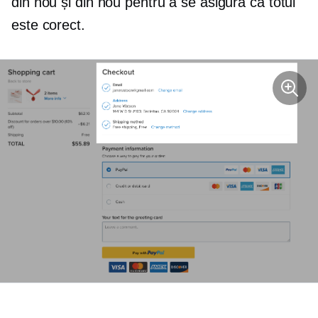
din nou și din nou pentru a se asigura că totul
este corect.