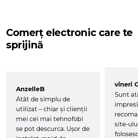
Comerț electronic care te
sprijină
vineri 
AnzelleB
Sunt at
Atât de simplu de
impresi
utilizat – chiar și clienții
recoman
mei cei mai tehnofobi
site-ul
se pot descurca. Ușor de
foloses