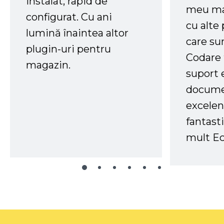
instalat, rapid de
meu ma
configurat. Cu ani
cu alte
lumină înaintea altor
care su
plugin-uri pentru
Codare 
magazin.
suport 
docume
excelen
fantast
mult Ec