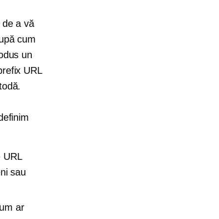
e de a vă
 După cum
rodus un
prefix URL
todă.
definim
e URL
eni sau
Cum ar