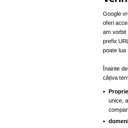
Google vre
oferi acc
am vorbit 
prefix UR
poate lua 
Înainte de
câțiva ter
Proprie
unice, a
compan
domen