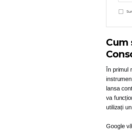
Sun
Cum 
Cons
În primul
instrumen
lansa cont
va funcțio
utilizați u
Google vă 