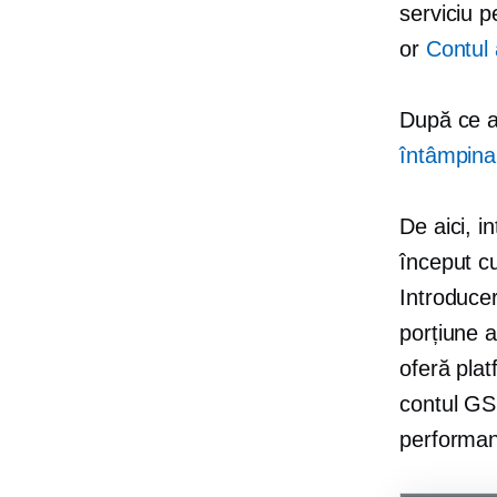
serviciu p
or
Contul 
După ce aț
întâmpina
De aici, 
început c
Introduce
porțiune a
oferă plat
contul GSC
performanț