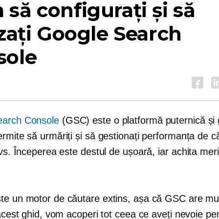
să configurați și să
izați Google Search
sole
earch Console
(GSC) este o platformă puternică și 
rmite să urmăriți și să gestionați performanța de c
dvs. Începerea este destul de ușoară, iar
achita
meri
te un motor de căutare extins, așa că GSC are mu
 acest ghid, vom acoperi tot ceea ce aveți nevoie pe