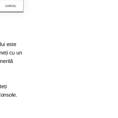
,
lui este
neți cu un
merită
eți
Console.