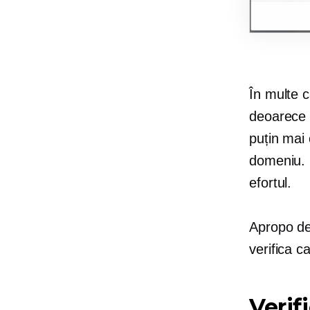
În multe c
deoarece v
puțin mai
domeniu. 
efortul.
Apropo de 
verifica c
Verif