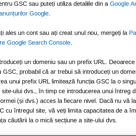
entru GSC sau puteți utiliza detaliile din a
Google An
anunțurilor Google
.
i ales un cont sau ați creat unul nou, mergeți la
Pa
re Google Search Console
.
introduceți un domeniu sau un prefix URL. Deoarece 
u GSC, probabil că ar trebui să introduceți un dome
rea unui prefix URL limitează funcția GSC la o sing
 site-ului dvs., în timp ce introducerea unui întreg
formei (și dvs.) acces la fiecare nivel. Dacă nu vă la
 cu întregul site, vă veți limita capacitatea de a î
a căutării la o mică secțiune a site-ului dvs.