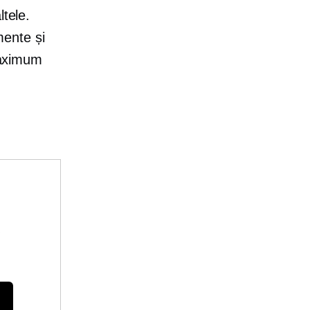
ltele.
ente și
 maximum
e