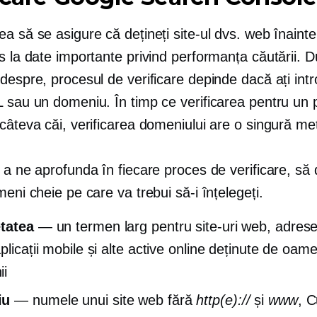
a să se asigure că dețineți site-ul dvs. web înaint
es la date importante privind performanța căutării.
despre, procesul de verificare depinde dacă ați int
L sau un domeniu. În timp ce verificarea pentru un 
câteva căi, verificarea domeniului are o singură me
 a ne aprofunda în fiecare proces de verificare, să 
meni cheie pe care va trebui să-i înțelegeți.
tatea
— un termen larg pentru site-uri web, adres
plicații mobile și alte active online deținute de oam
ii
iu
— numele unui site web fără
http(e)://
și
www
, 