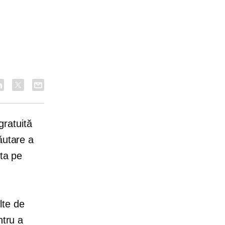
gratuită
ăutare a
ta pe
lte de
ntru a