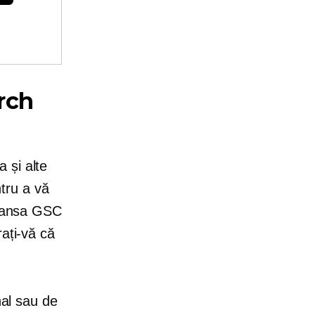
rch
 și alte
tru a vă
a lansa GSC
rați-vă că
nal sau de