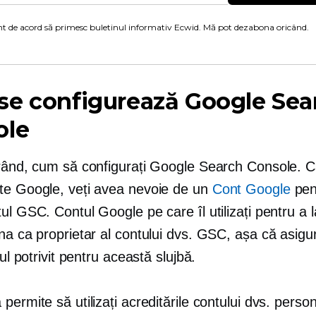
t de acord să primesc buletinul informativ Ecwid. Mă pot dezabona oricând.
se configurează Google Sea
ole
 rând, cum să configurați Google Search Console. Ca
te Google, veți avea nevoie de un
Cont Google
pen
ul GSC. Contul Google pe care îl utilizați pentru 
na ca proprietar al contului dvs. GSC, așa că asigu
nul potrivit pentru această slujbă.
permite să utilizați acreditările contului dvs. perso